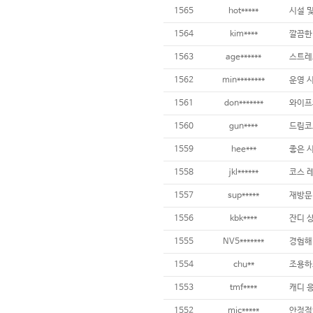
1565
hot*****
1564
kim****
1563
age******
스트레
1562
min********
1561
don*******
1560
gun****
1559
hee***
좋은 
1558
jkl******
1557
sup*****
재방문 
1556
kbk****
1555
NV5*******
1554
chu**
1553
tmf****
1552
mic*****
안정적