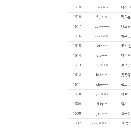
1619
csc*****
1618
fly*****
1617
ss1******
1616
coo*****
1615
oro***
1614
dip****
아직은 
1613
her*****
1612
kso****
1611
cho****
1610
jhj*****
겨울이
1609
dug***
1608
jan****
1607
dae*********
10점