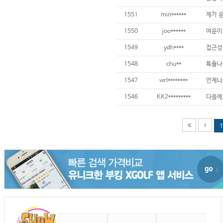
1551
min******
제가 
1550
joo******
1549
ydh****
1548
chu**
1547
wrl********
언제나 
1546
KK2*********
1