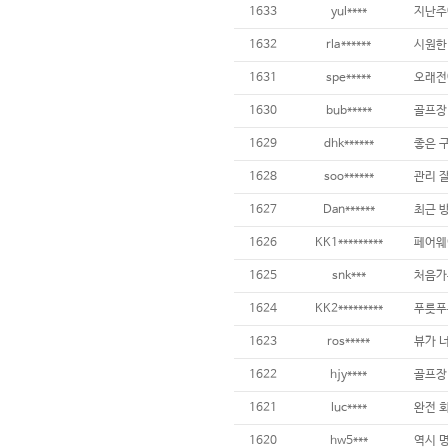
1633
yul****
1632
rla******
1631
spe*****
1630
bub*****
1629
dhk******
좋은 구
1628
soo******
관리 잘
1627
Dan******
1626
KK1*********
페어웨이
1625
snk***
1624
KK2*********
1623
ros*****
뷰가 너
1622
hjy****
1621
luc****
1620
hw5***