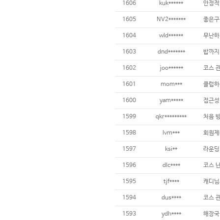
1606
kuk******
안정적
1605
NV2*******
좋은구
1604
wld******
무난하
1603
dnd*******
밥까지
1602
joo******
1601
mom***
1600
yam*****
1599
qkr*********
처음 
1598
lvm***
1597
ksi**
1596
dlc****
1595
tjf****
캐디님
1594
dus****
코스 
1593
ydh****
해장국