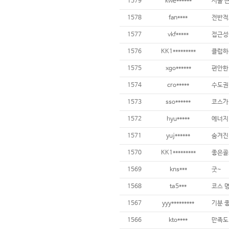
1579
kwe******
서울 
1578
fan****
1577
vkf*****
1576
KK1*********
1575
xgo******
편안한
1574
cro*****
1573
sso******
코스가
1572
hyu*****
에너지
1571
yuj******
숨겨진
1570
KK1*********
1569
kns***
굿~
1568
ta5***
1567
yyy*********
기분 
1566
kto****
만족도