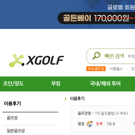
서원힐스
인
조인/양도
부킹
국내/해외 투어
이용후기
이용후기
골프장명 :
YJC골프클럽(구 여주)
골프장
평점
10.0
일본골프장