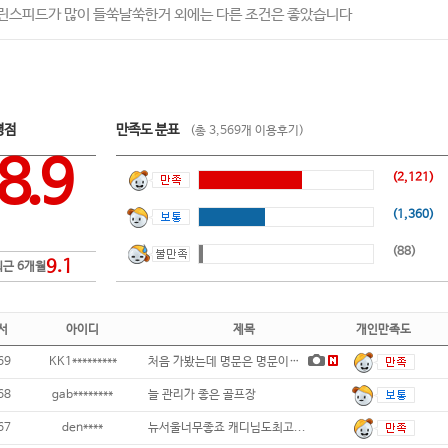
린스피드가 많이 들쑥날쑥한거 외에는 다른 조건은 좋았습니다
평점
만족도 분표
(총 3,569개 이용후기)
8.9
(2,121)
(1,360)
(88)
9.1
최근 6개월
서
아이디
제목
개인만족도
69
KK1*********
처음 가봤는데 명문은 명문이더라구요~ 관리
68
gab********
늘 관리가 좋은 골프장
67
den****
뉴서울너무좋죠 캐디님도최고...