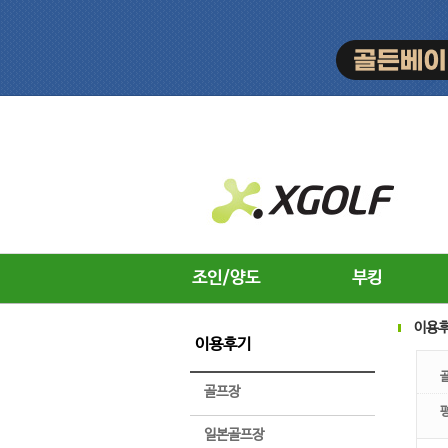
조인/양도
부킹
이용
이용후기
골프장
일본골프장