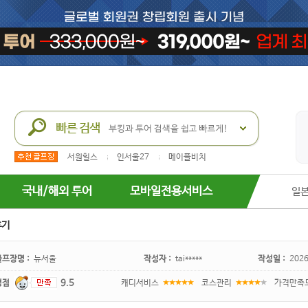
서원힐스
인서울27
메이플비치
국내/해외 투어
모바일전용서비스
일
후기
골프장명 :
뉴서울
작성자 :
tai*****
작성일 :
2026
평점
9.5
캐디서비스
코스관리
가격만족