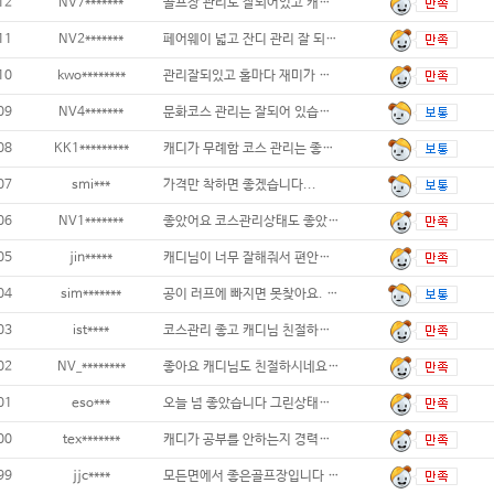
12
NV7*******
골프장 관리도 잘되어있고 캐디님도친절했습니다
11
NV2*******
페어웨이 넓고 잔디 관리 잘 되어있어요
10
kwo********
관리잘되있고 홀마다 재미가 있음...
09
NV4*******
문화코스 관리는 잘되어 있습니다. 넓고 길어
08
KK1*********
캐디가 무례함 코스 관리는 좋은편 코스
07
smi***
가격만 착하면 좋겠습니다...
06
NV1*******
좋았어요 코스관리상태도 좋았고 식음료도
05
jin*****
캐디님이 너무 잘해줘서 편안하게 치고 왔습니
04
sim*******
공이 러프에 빠지면 못찾아요. 휴~...
03
ist****
코스관리 좋고 캐디님 친절하셨습니다. 락커룸
02
NV_********
좋아요 캐디님도 친절하시네요...
01
eso***
오늘 넘 좋았습니다 그린상태등 캐디님도 친절
00
tex*******
캐디가 공부를 안하는지 경력이 있는 캐디임에
99
jjc****
모든면에서 좋은골프장입니다 비회원이지만