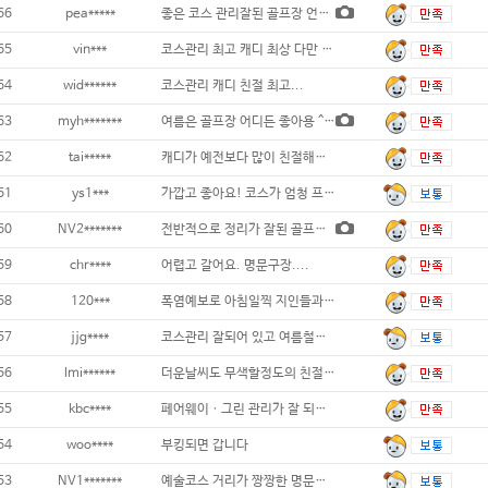
66
pea*****
좋은 코스 관리잘된 골프장 언제가든 기분이
65
vin***
코스관리 최고 캐디 최상 다만 클럽하우스
64
wid******
코스관리 캐디 친절 최고...
63
myh*******
여름은 골프장 어디든 좋아용 ^^ 작년 겨울
62
tai*****
캐디가 예전보다 많이 친절해졌고 코스관리가
61
ys1***
가깝고 좋아요! 코스가 엄청 프라이빗하고 앞
60
NV2*******
전반적으로 정리가 잘된 골프장...
59
chr****
어렵고 갈어요. 명문구장....
58
120***
폭염예보로 아침일찍 지인들과 즐거운 라운딩
57
jjg****
코스관리 잘되어 있고 여름철인데도 그늘이 많
56
lmi******
더운날씨도 무색할정도의 친절과 페어웨이였어
55
kbc****
페어웨이ㆍ그린 관리가 잘 되어있으며 캐디분
54
woo****
부킹되면 갑니다
53
NV1*******
예술코스 거리가 짱짱한 명문구장이네요.