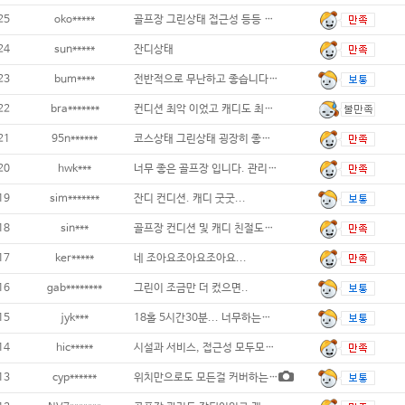
25
oko*****
골프장 그린상태 접근성 등등 좋습니다...
24
sun*****
잔디상태
23
bum****
전반적으로 무난하고 좋습니다...
22
bra*******
컨디션 최악 이었고 캐디도 최악임 ...
21
95n******
코스상태 그린상태 굉장히 좋아요...
20
hwk***
너무 좋은 골프장 입니다. 관리도 항상 잘
19
sim*******
잔디 컨디션. 캐디 굿굿...
18
sin***
골프장 컨디션 및 캐디 친절도에 만족...
17
ker*****
네 조아요조아요조아요...
16
gab********
그린이 조금만 더 컸으면..
15
jyk***
18홀 5시간30분... 너무하는거죠? 나
14
hic*****
시설과 서비스, 접근성 모두모두 아주
13
cyp******
위치만으로도 모든걸 커버하는 골프장. 관리