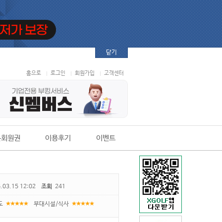
닫기
홈으로
로그인
회원가입
고객센터
본회원권
이용후기
이벤트
.03.15 12:02
조회
241
도
부대시설/식사