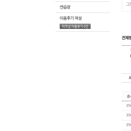
그
연습장
이용후기 작성
미작성 이용후기 0건
전체
순
35
35
35