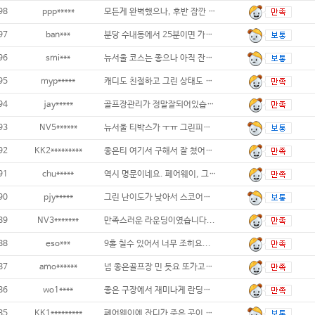
98
ppp*****
모든게 완벽했으나, 후반 잠깐 대기가
97
ban***
분당 수내동에서 25분이면 가는 거리가성비짱
96
smi***
뉴서울 코스는 좋으나 아직 잔디가 덜 올라온
95
myp*****
캐디도 친절하고 그린 상태도 좋았어요 ...
94
jay*****
골프장관리가 정말잘되어있습니다 캐디님도 수
93
NV5******
뉴서울 티박스가 ㅜㅠ 그린피를 좀 내리
92
KK2*********
좋은티 여기서 구해서 잘 쳤어요. 역시
91
chu*****
역시 명문이네요. 페어웨이, 그린&
90
pjy*****
그린 난이도가 낮아서 스코어가 잘나옵니다!.
89
NV3*******
만족스러운 라운딩이였습니다...
88
eso***
9홀 칠수 있어서 너무 조히요...
87
amo******
넘 좋은골프장 민 듯요 또가고싶은 골프장입
86
wo1****
좋은 구장에서 재미나게 란딩하고 갑니다. 캐
85
KK1*********
페어웨이에 잔디가 죽은 곳이 많아서 좀 아쉬