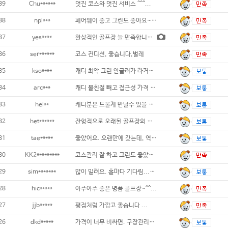
39
Chu******
멋진 코스와 멋진 서비스 ^^^...
38
npl***
페어웨이 좋고 그린도 좋아요~~...
37
yes****
환상적인 골프장 늘 만족합니다. 가까운.
36
ser******
코스 컨디션, 좋습니다,벌레
35
kso****
캐디 최악 그린 안굴러가 라커에서 거리측
34
arc***
캐디 불친절 빼고 접근성 가격 잔디관리 다
33
hel**
캐디분은 드물게 만날수 있을 정도로 보조를
32
het******
잔형적으로 오래된 골프장의 모습입니다. 잔디
31
tae*****
좋았어요. 오랜만에 갔는데, 역시!
30
KK2*********
코스관리 잘 하고 그린도 좋았어요...
29
sim*******
많이 밀려요. 홀마다 기다림.......
28
hic*****
아주아주 좋은 명품 골프장~^^...
27
jjb*****
평점처럼 가깝고 좋습니다 ...
26
dkd*****
가격이 너무 비싸면. 구장관리는 가격 대비