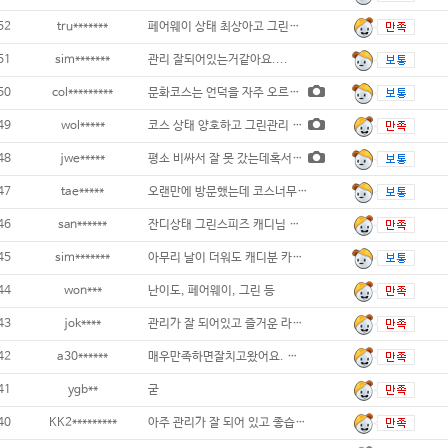
52
tru*******
페어웨이 상태 최상아고 그린상태 및 스피드
51
sim*******
관리 잘되어있는거같아요....
50
col*********
문화코스는 언덕을 자주 오르지만 페어웨이
49
wol*****
코스 상태 양호하고 그린관리 잘됨...
48
jwe*****
평소 비싸서 잘 못 갔는데혹서기라 할인받아
47
tae*****
오랜만에 방문했는데 코스너무 좋았고,
46
san******
잔디상태 그린스피즈 캐디님 뭐 하나 부족하지
45
sim*******
아무리 날이 더워도 캐디분 카트에만 있으면
44
won***
난이도, 페어웨이, 그린 등
43
jok****
관리가 잘 되어있고 즐거운 라운딩이었습니다.
42
a30******
매우만족하면잘치고왔어요. 캐디님도너무친절하
41
ygb**
굳
40
KK2*********
아주 관리가 잘 되어 있고 좋습니다...