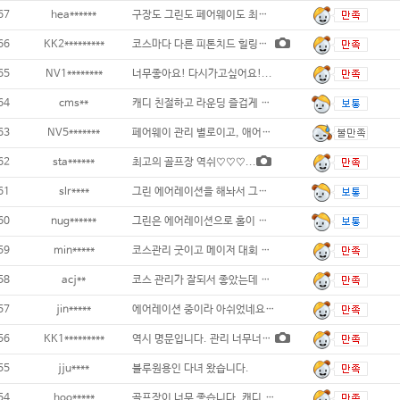
67
hea******
구장도 그린도 페어웨이도 최상급 구장 블루헤
66
KK2*********
코스마다 다른 피톤치드 힐링하는 느낌!!
65
NV1********
너무좋아요! 다시가고싶어요!...
64
cms**
캐디 친절하고 라운딩 즐겁게 해 주네요 필
63
NV5*******
페어웨이 관리 별로이고, 애어레이션
62
sta******
최고의 골프장 역쉬♡♡♡...
61
slr****
그린 에어레이션을 해놔서 그린위에서 공이
60
nug******
그린은 에어레이션으로 홀이 너무많고 모래도많
59
min*****
코스관리 굿이고 메이저 대회 구장이라 조경도
58
acj**
코스 관리가 잘되서 좋았는데 그린이 느려서
57
jin*****
에어레이션 중이라 아쉬었네요...
56
KK1*********
역시 명문입니다. 관리 너무너무 좋고 경기
55
jju****
블루원용인 다녀 왔습니다.
54
hoo*****
골프장이 너무 좋습니다. 캐디, 직