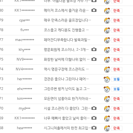
81
KK1*********
너무. 아름다운 골프장 자주 가고 싶어요
80
KK1*********
메이저 코스에서 즐거운 라운딩. 그린도 느리
79
cpa***
매우 만족스러운 골프장입니다...
78
fiv***
코스좋고 캐디분도 진행좋고 그린스피드가 약간
77
mac********
페어잔디부족합니다 발육과밀도가부족...
76
khy****
명문회원제 코스이나, 2-3개홀 티박
75
NV9******
화창한 날씨에 더할나위 없이 좋은 구장에서
74
NV4*******
역시 명문구장에 코스관리도 잘되어 있네요..
73
her******
경관은 좋으나 그린이나 페어상태는 좋지 않습
72
ehc******
그린주변 벙커 난이도 높고 그린스피드 높지만
71
kim******
모든면이 넘좋아요 한가지아쉬운건 디봇이 조금
70
myd***
시설 코스관리 다 좋았다. 그린 에어레이션
69
KK1*********
너무 예뻐서 좋았고 날씨 좋아서 최고였어요
68
hea******
시그니처홀에서의 한컷 최고입니다...