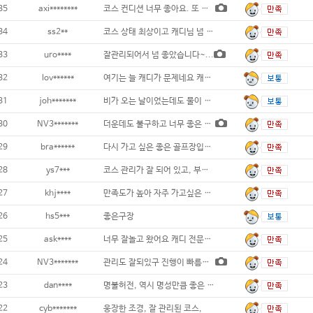
35
axi********
코스 컨디션 너무 좋아요. 또 가고 싶어요
34
ss2**
코스 상태 최상이고 캐디님 넘 친절합니다 그
33
uro****
잘관리되어서 넘 좋았습니다~...
32
lov******
여기는 늘 캐디가 문제네요 캐디교육이 시급
31
joh*******
비가 오는 날이었는데도 물이 잘빠져서 라운딩
30
NV3*******
더운데도 불구하고 너무 좋은 골프장입니다..
29
bra******
다시 가고 싶은 좋은 골프장입니다...
28
ys7***
코스 관리가 잘 되어 있고, 부대시설
27
khj****
만족도가 높아 자주 가고싶은 곳입니다 ..
26
hs5***
좋은구장
25
ask****
너무 잘놀고 왔어요 캐디 전문성 좋고 친절
24
NV3*******
관리도 잘되있구 진행이 빠름니다 그린은 생각
23
dan****
명불허전, 역시 명성만큼 좋은 골프장
22
cyb*******
웅장한 조경, 잘 관리된 코스,