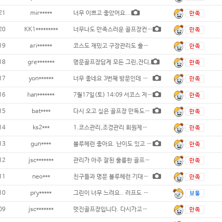
21
mir*****
너무 이쁘고 좋았어요...
20
KK1*********
너무나도 만족스러운 골프장컨디션과 캐디의 매
19
ari******
코스도 재밌고 구장관리도 훌륭했습니다~ .
18
gre*******
명문골프장답게 모든 그린,잔디,
17
yon******
너무 좋네요 3번째 방문인데 좋아요 또 방문
16
han*******
7월17일(토) 14:09 서코스 저렴한 가
15
bat****
다시 오고 싶은 골프장 만독도100%...
14
ks2***
1.코스관리,조경관리 회원제골프장으로
13
gun****
블루헤런 좋아요. 난이도 있고 그린은 조
12
jsc*******
관리가 아주 잘된 훌륭한 골프장이고 캐디분이
11
neo***
친구들과 명문 블루헤런 기대를 저버리지 않는
10
pry*****
그린이 너무 느려요.. 러프도 정리가 안되어
09
jsc*******
멋진골프장입니다. 다시가고싶어요...