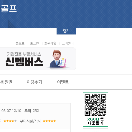
닫기
홈으로
로그인
회원가입
고객센터
본회원권
이용후기
이벤트
.03.07 12:10
조회
252
도
부대시설/식사