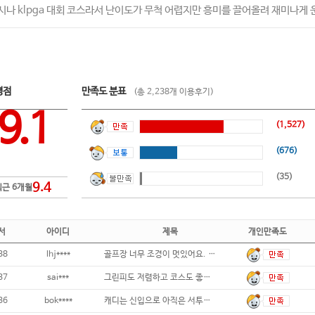
시나 klpga 대회 코스라서 난이도가 무척 어렵지만 흥미를 끌어올려 재미나게
평점
만족도 분표
(총 2,238개 이용후기)
9.1
(1,527)
(676)
(35)
9.4
최근 6개월
서
아이디
제목
개인만족도
38
lhj****
골프장 너무 조경이 멋있어요. 여름에도 잔
37
sai***
그린피도 저렴하고 코스도 좋은데 날이 더워서
36
bok****
캐디는 신입으로 아직은 서투른 감 있으나