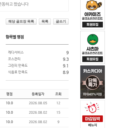
 운동하고 왔습니다
해당 골프장 목록
목록
글쓰기
항목별 평점
캐디서비스
9
코스관리
9.3
그린피 만족도
9.1
식음료 만족도
8.9
평점
등록일자
조회
10.0
2026.08.05
12
10.0
2026.08.02
15
10.0
2026.08.02
9