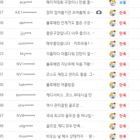
08
ace****
메이저대회 구장이니 만큼 좋은 구장이에요
07
KK1*********
장마 접어들기전 초여름에 오랜만에 방문한 블
06
dal*****
블루헤런 언제가도 좋은 구장입니다 잔디관리
05
jju****
좋은구장입니다.너무 좋으나, 아쉬운점
04
ccm*****
매우좋았읍니다ㆍ카트비용1인당 1만원씩만하면
03
khj****
각홀마다 아름다워 감탄이 절로 나네요...
02
NV1*******
블루헤런 지난주에 처음 가봤는데...가본 골
01
NV1*******
코스도 재밌고 관리도 좋음. 그린스피드 2.
00
hak*****
블루헤런 여름방문
99
ton*********
캐디서비스 ,코스,부대시설 만
98
ohs******
역시 관리잘된 골프장 ...
97
NV8*******
국내 최고의 골프장 중 하나입니다. 백돌
96
wlg*****
골프장,캐디 모두 만족...
95
moo****
비오는 날 배수 상태까지 ㆍ 완벽한 난코스