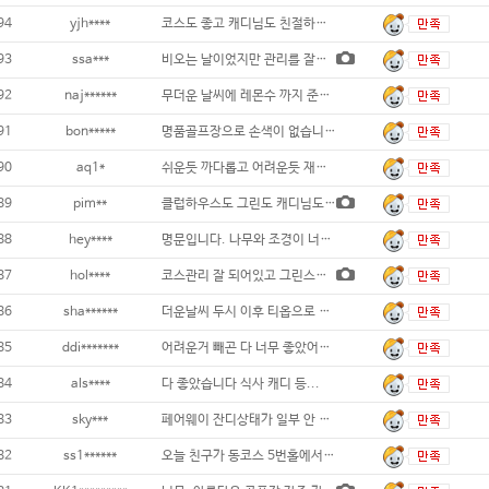
94
yjh****
코스도 좋고 캐디님도 친절하고, 골프
93
ssa***
비오는 날이었지만 관리를 잘해두셔서 지척거리
92
naj******
무더운 날씨에 레몬수 까지 준비해논 골프장
91
bon*****
명품골프장으로 손색이 없습니다 직원들도 호
90
aq1*
쉬운듯 까다롭고 어려운듯 재미있는 코스
89
pim**
클럽하우스도 그린도 캐디님도 너무 좋아요 ~
88
hey****
명문입니다. 나무와 조경이 너무 좋아요~ 적
87
hol****
코스관리 잘 되어있고 그린스피드는 2.7이었
86
sha******
더운날씨 두시 이후 티옵으로 후반 완벽한 그
85
ddi*******
어려운거 빼곤 다 너무 좋았어요~~!!...
84
als****
다 좋았습니다 식사 캐디 등...
83
sky***
페어웨이 잔디상태가 일부 안 좋은 곳이 있긴
82
ss1******
오늘 친구가 동코스 5번홀에서 홀인원했습니