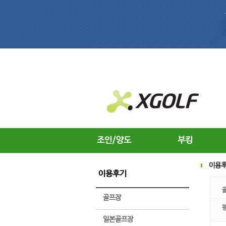
조인/양도
부킹
이용
이용후기
골프장
일본골프장