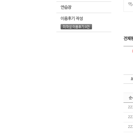
역
연습장
이용후기 작성
미작성 이용후기 0건
전체
순
22
22
22