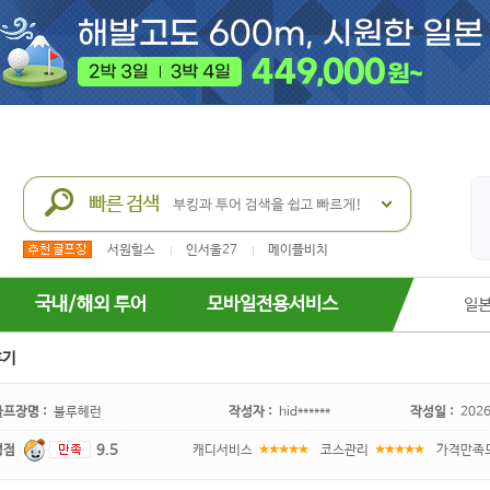
서원힐스
인서울27
메이플비치
국내/해외 투어
모바일전용서비스
일
후기
골프장명 :
블루헤런
작성자 :
hid******
작성일 :
2026
평점
9.5
캐디서비스
코스관리
가격만족