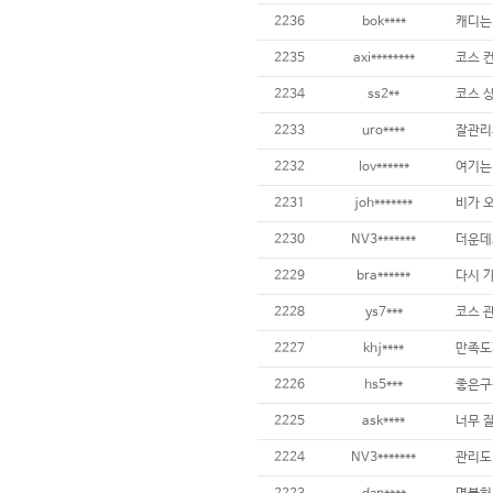
2236
bok****
2235
axi********
2234
ss2**
2233
uro****
잘관리
2232
lov******
2231
joh*******
2230
NV3*******
2229
bra******
2228
ys7***
2227
khj****
2226
hs5***
좋은구
2225
ask****
2224
NV3*******