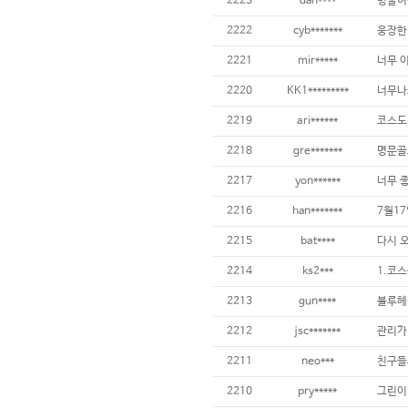
2223
dan****
2222
cyb*******
웅장한 
2221
mir*****
너무 이
2220
KK1*********
2219
ari******
2218
gre*******
명문골
2217
yon******
2216
han*******
2215
bat****
2214
ks2***
2213
gun****
2212
jsc*******
2211
neo***
2210
pry*****