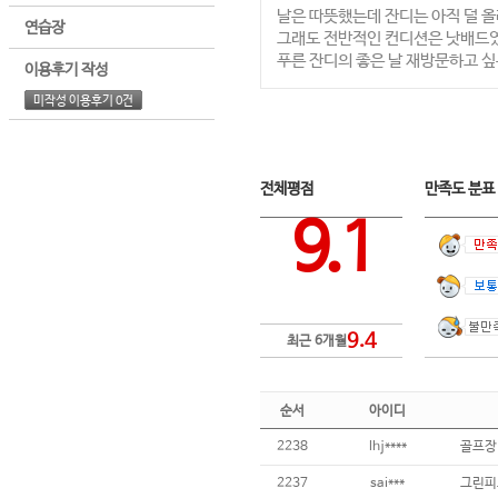
날은 따뜻했는데 잔디는 아직 덜 올
연습장
그래도 전반적인 컨디션은 낫배드
푸른 잔디의 좋은 날 재방문하고 
이용후기 작성
미작성 이용후기 0건
전체평점
만족도 분
9.1
9.4
최근 6개월
순서
아이디
2238
lhj****
2237
sai***