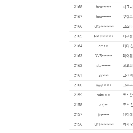
2168
hea******
2167
hea******
2166
KK2*********
2165
NV1********
너무좋
2164
cms**
2163
NV5*******
2162
sta******
최고의
2161
slr****
2160
nug******
2159
min*****
2158
acj**
2157
jin*****
2156
KK1*********