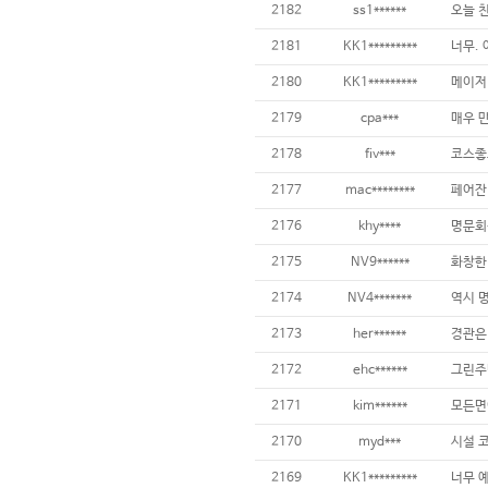
2182
ss1******
2181
KK1*********
2180
KK1*********
2179
cpa***
2178
fiv***
2177
mac********
2176
khy****
2175
NV9******
2174
NV4*******
2173
her******
2172
ehc******
2171
kim******
2170
myd***
2169
KK1*********