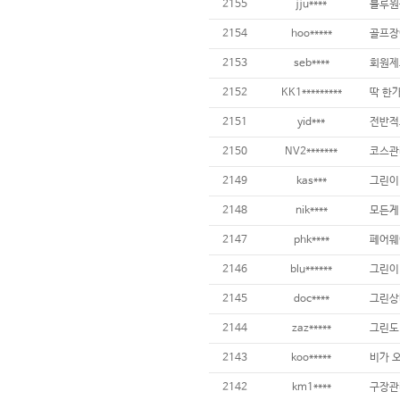
2155
jju****
블루원
2154
hoo*****
2153
seb****
2152
KK1*********
2151
yid***
2150
NV2*******
2149
kas***
2148
nik****
2147
phk****
2146
blu******
그린이
2145
doc****
2144
zaz*****
그린도 
2143
koo*****
2142
km1****
구장관리