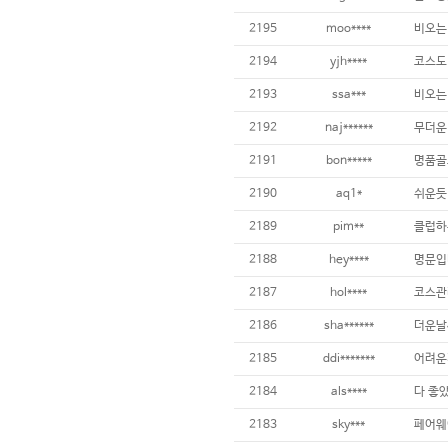
2195
moo****
2194
yjh****
2193
ssa***
2192
naj******
2191
bon*****
2190
aq1*
2189
pim**
2188
hey****
2187
hol****
2186
sha******
2185
ddi*******
2184
als****
다 좋았
2183
sky***