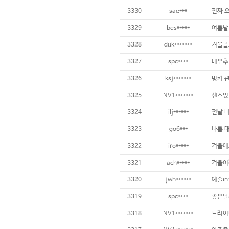
3330
sae***
3329
bes*****
여름날
3328
duk*******
겨울골
3327
spc****
3326
ksj*******
벙커 관
3325
NV1*******
3324
ilj******
3323
go6***
3322
iro*****
3321
ach*****
3320
jwh******
3319
spc****
3318
NV1*******