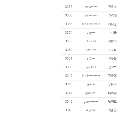
3357
new*****
3356
shi*******
3355
KK1*********
3354
zig***
3353
doc****
3352
hou****
3351
sf6***
3350
joy****
생각보
3349
KK1*********
3348
jea***
3347
gaw****
3346
yun*******
3345
sky*****