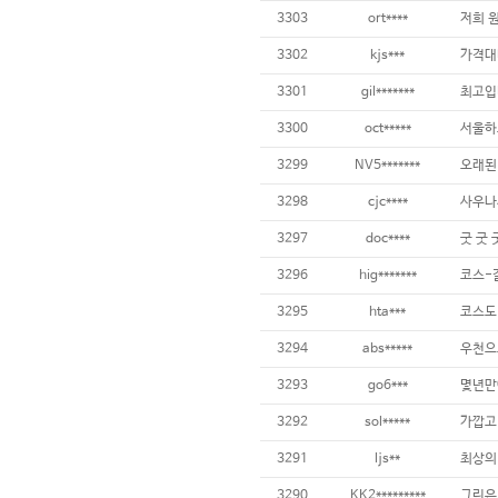
3303
ort****
3302
kjs***
3301
gil*******
최고입
3300
oct*****
3299
NV5*******
3298
cjc****
3297
doc****
굿 굿 
3296
hig*******
3295
hta***
3294
abs*****
3293
go6***
3292
sol*****
가깝고
3291
ljs**
최상의
3290
KK2*********