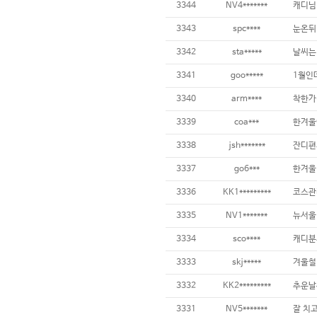
3344
NV4*******
3343
spc****
3342
sta*****
3341
goo*****
3340
arm****
3339
coa***
3338
jsh*******
잔디편
3337
go6***
3336
KK1*********
3335
NV1*******
뉴서울
3334
sco****
3333
skj*****
겨울철 
3332
KK2*********
3331
NV5*******