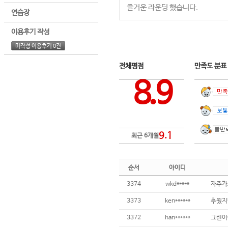
즐거운 라운딩 했습니다.
연습장
이용후기 작성
미작성 이용후기 0건
전체평점
만족도 분
8.9
9.1
최근 6개월
순서
아이디
3374
wkd*****
자주가
3373
ken******
3372
han******