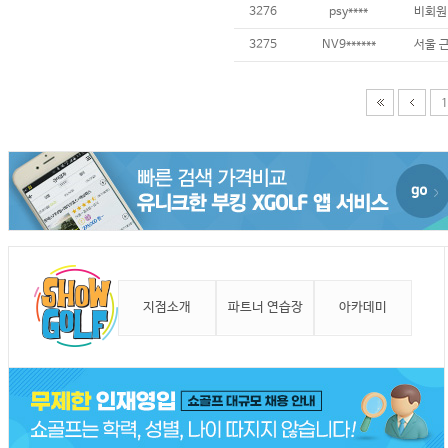
3276
psy****
비회원
3275
NV9******
1
지점소개
파트너 연습장
아카데미