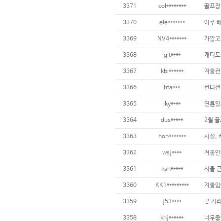
3371
col********
골프장
3370
ele*******
3369
NV4*******
3368
git****
3367
kbl******
3366
hta***
3365
iky****
3364
dus*****
3363
hon*******
3362
wsj****
3361
ksh*****
서울 근
3360
KK1*********
3359
j53****
굿 거리
3358
khj******