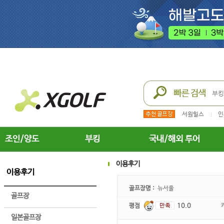
서원힐스
인
조인/양도
부킹
국내/해외 투어
이용후기
이용후기
골프장명 :
뉴서울
골프장
평점
10.0
일본골프장