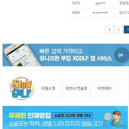
3470
got***
전체적
3469
srw*******
감사12
1
지점소개
파트너 연습장
아카데미