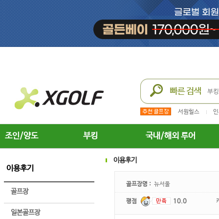
서원힐스
인
조인/양도
부킹
국내/해외 투어
이용후기
이용후기
골프장명 :
뉴서울
골프장
평점
10.0
일본골프장