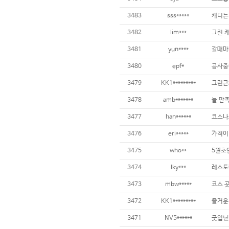
3483
sss*****
3482
lim***
3481
yun****
3480
epf*
3479
KK1*********
3478
amb*******
늘 만
3477
han******
3476
eri*****
가격이 
3475
who**
3474
lky***
3473
mbw*****
3472
KK1*********
3471
NV5******
굿입닏