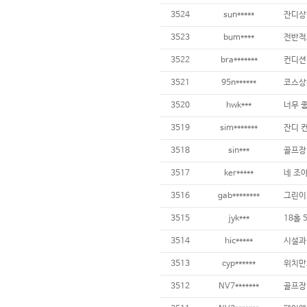
3524
sun*****
잔디상
3523
bum****
3522
bra*******
3521
95n******
3520
hwk***
3519
sim*******
잔디 컨
3518
sin***
3517
ker*****
네 조
3516
gab********
그린이 
3515
jyk***
3514
hic*****
3513
cyp******
3512
NV7*******