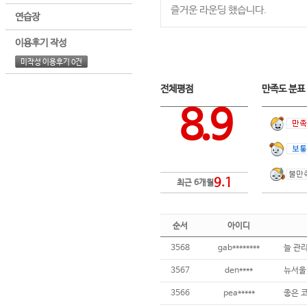
즐거운 라운딩 했습니다.
연습장
이용후기 작성
미작성 이용후기 0건
전체평점
만족도 분
8.9
9.1
최근 6개월
순서
아이디
3568
gab********
늘 관
3567
den****
뉴서울
3566
pea*****