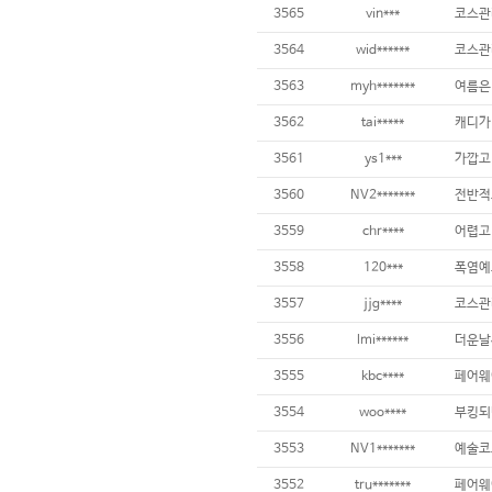
3565
vin***
3564
wid******
코스관리
3563
myh*******
3562
tai*****
3561
ys1***
3560
NV2*******
3559
chr****
어렵고 
3558
120***
3557
jjg****
3556
lmi******
3555
kbc****
3554
woo****
부킹되
3553
NV1*******
3552
tru*******