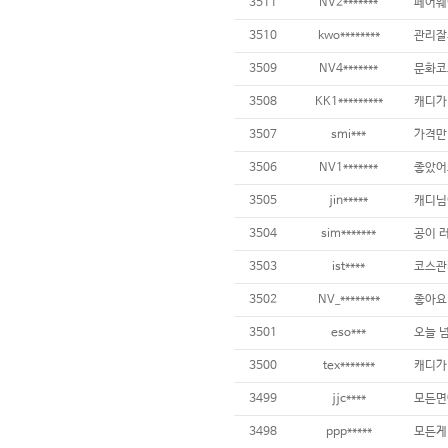
3511
NV2*******
3510
kwo********
3509
NV4*******
3508
KK1*********
3507
smi***
가격만
3506
NV1*******
3505
jin*****
3504
sim*******
3503
ist****
3502
NV_********
3501
eso***
3500
tex*******
3499
jjc****
3498
ppp*****