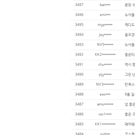
3497
ban***
3496
smi***
3495
myp*****
3494
jay*****
3493
NV5******
3492
KK2*********
3491
chu*****
3490
pjy*****
3489
NV3*******
만족스
3488
eso***
9홀 칠
3487
amo******
3486
wo1****
3485
KK1*********
3484
sjd***
코스좋구