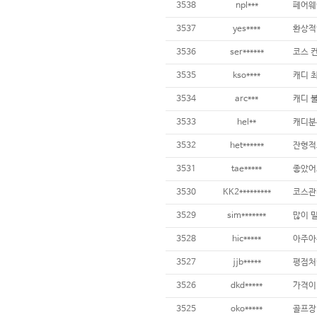
3538
npl***
3537
yes****
3536
ser******
코스 
3535
kso****
3534
arc***
3533
hel**
3532
het******
3531
tae*****
3530
KK2*********
3529
sim*******
3528
hic*****
아주아주
3527
jjb*****
평점처럼
3526
dkd*****
3525
oko*****