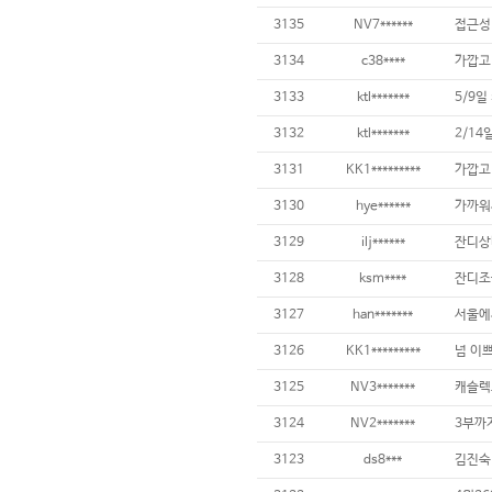
3135
NV7******
3134
c38****
3133
ktl*******
5/9
3132
ktl*******
2/14
3131
KK1*********
3130
hye******
3129
ilj******
3128
ksm****
3127
han*******
3126
KK1*********
넘 이쁘
3125
NV3*******
3124
NV2*******
3123
ds8***