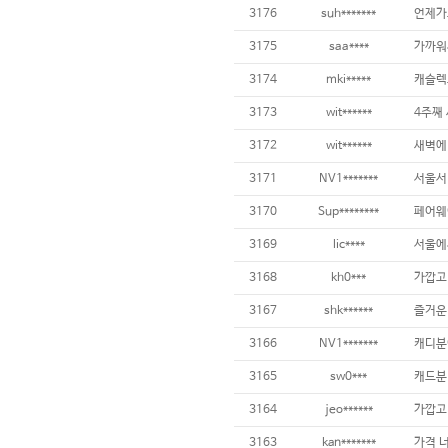
3176
suh*******
3175
saa****
3174
mki*****
3173
wit******
3172
wit******
3171
NV1*******
3170
Sup********
페어웨
3169
lic****
3168
kh0***
가깝고
3167
shk******
3166
NV1*******
3165
sw0***
3164
jeo******
3163
kan*******