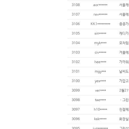
3108
aor******
3107
rev******
3106
KK1*********
3105
sin*****
3104
myk****
3103
civ*****
3102
hee****
가까워서
3101
mgy***
날씨도
3100
yes****
가깝고 
3099
ver****
3098
tae****
3097
h10*****
친절해요 
3096
ksk*****
3095
jun*******