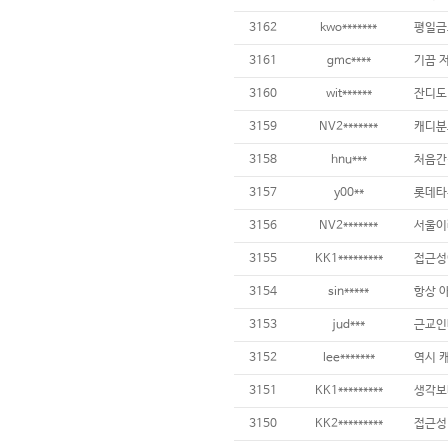
3162
kwo*******
3161
gmc****
3160
wit******
3159
NV2*******
3158
hnu***
3157
y00**
3156
NV2*******
3155
KK1*********
3154
sin*****
3153
jud***
3152
lee*******
역시 
3151
KK1*********
3150
KK2*********