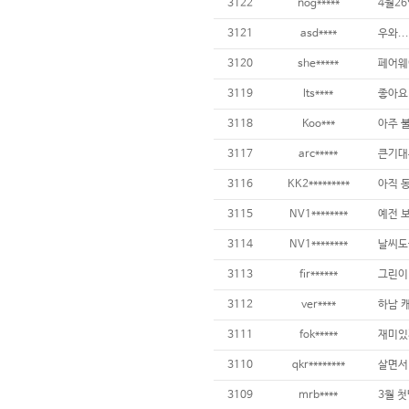
3122
nog*****
4월2
3121
asd****
3120
she*****
3119
lts****
3118
Koo***
아주 불
3117
arc*****
3116
KK2*********
3115
NV1********
3114
NV1********
3113
fir******
3112
ver****
하남 
3111
fok*****
재미있게
3110
qkr********
3109
mrb****