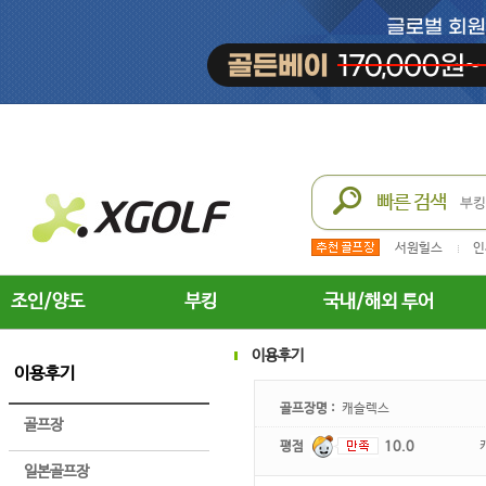
서원힐스
인
조인/양도
부킹
국내/해외 투어
이용후기
이용후기
골프장명 :
캐슬렉스
골프장
평점
10.0
일본골프장