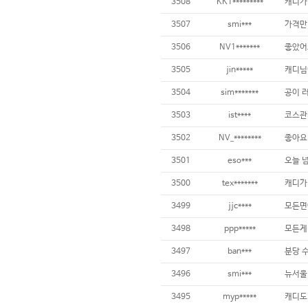
3508
KK1*********
3507
smi***
가격만
3506
NV1*******
3505
jin*****
3504
sim*******
3503
ist****
3502
NV_********
3501
eso***
3500
tex*******
3499
jjc****
3498
ppp*****
3497
ban***
3496
smi***
3495
myp*****