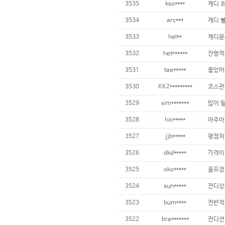
3535
kso****
3534
arc***
3533
hel**
3532
het******
3531
tae*****
3530
KK2*********
3529
sim*******
3528
hic*****
아주아주
3527
jjb*****
평점처럼
3526
dkd*****
3525
oko*****
3524
sun*****
잔디상
3523
bum****
3522
bra*******