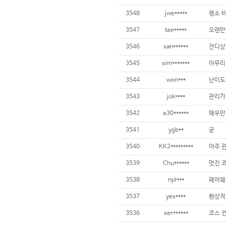
3548
jwe*****
3547
tae*****
3546
san******
3545
sim*******
3544
won***
난이도,
3543
jok****
3542
a30******
3541
ygb**
굳
3540
KK2*********
3539
Chu******
멋진 코
3538
npl***
3537
yes****
3536
ser******
코스 