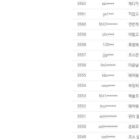
3562
tai*****
3561
ys1***
3560
NV2*******
3559
chr****
어렵고 
3558
120***
3557
jjg****
3556
lmi******
3555
kbc****
3554
woo****
부킹되
3553
NV1*******
3552
tru*******
3551
sim*******
관리 
3550
col*********
3549
wol*****