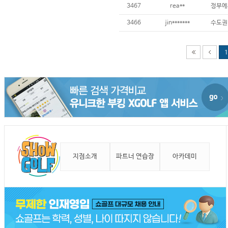
3467
rea**
3466
jin*******
1
지점소개
파트너 연습장
아카데미