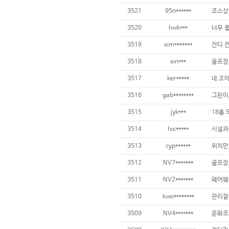
3521
95n******
3520
hwk***
3519
sim*******
잔디 컨
3518
sin***
3517
ker*****
네 조
3516
gab********
그린이 
3515
jyk***
3514
hic*****
3513
cyp******
3512
NV7*******
3511
NV2*******
3510
kwo********
3509
NV4*******