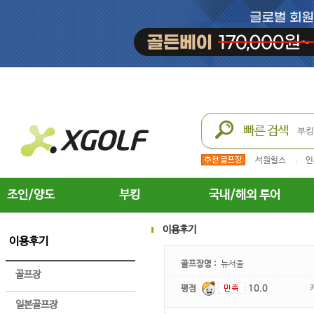
서원힐스
인
조인/양도
부킹
국내/해외 투어
이용후기
이용후기
골프장명 :
뉴서울
골프장
평점
10.0
일본골프장