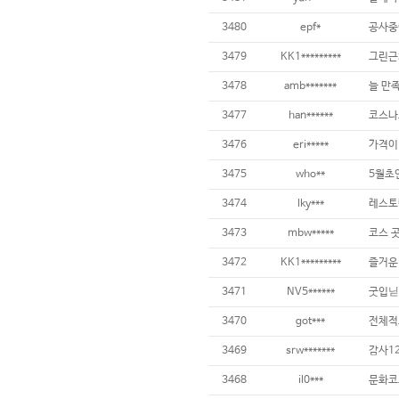
3480
epf*
3479
KK1*********
3478
amb*******
늘 만
3477
han******
3476
eri*****
가격이 
3475
who**
3474
lky***
3473
mbw*****
3472
KK1*********
3471
NV5******
굿입닏
3470
got***
전체적
3469
srw*******
감사12
3468
il0***