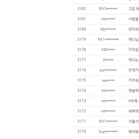
3182
NV3*******
3181
mki*****
3180
ldj*******
3179
KK1*********
3178
KBS****
3177
lil*****
3176
suh*******
3175
saa****
3174
mki*****
3173
wit******
3172
wit******
3171
NV1*******
3170
Sup********
페어웨