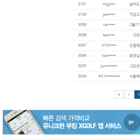
3101
mgy***
날씨도
3100
yes****
가깝고 
3099
ver****
3098
tae****
3097
h10*****
친절해요 
3096
ksk*****
3095
jun*******
3094
KK1*********
1