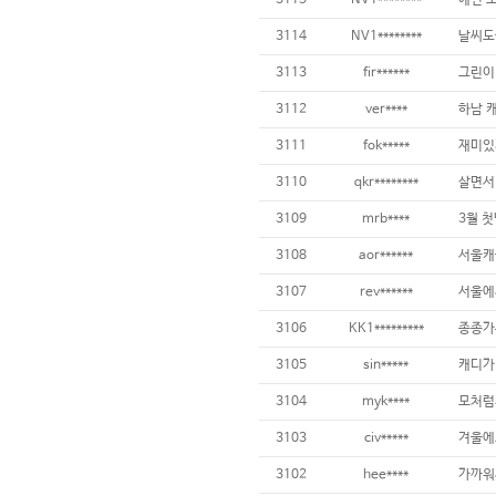
3115
NV1********
3114
NV1********
3113
fir******
3112
ver****
하남 
3111
fok*****
재미있게
3110
qkr********
3109
mrb****
3108
aor******
3107
rev******
3106
KK1*********
3105
sin*****
3104
myk****
3103
civ*****
3102
hee****
가까워서