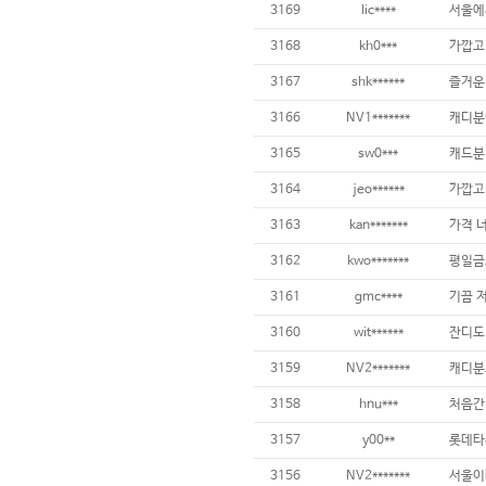
3169
lic****
3168
kh0***
가깝고
3167
shk******
3166
NV1*******
3165
sw0***
3164
jeo******
3163
kan*******
3162
kwo*******
3161
gmc****
3160
wit******
3159
NV2*******
3158
hnu***
3157
y00**
3156
NV2*******