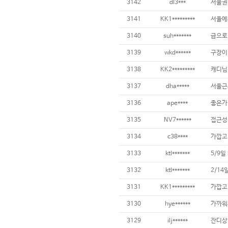
3142
dl3***
3141
KK1*********
3140
suh*******
3139
wkd******
구장이
3138
KK2*********
3137
dha*****
3136
ape****
좋은가
3135
NV7******
3134
c38****
3133
ktl*******
5/9
3132
ktl*******
2/14
3131
KK1*********
3130
hye******
3129
ilj******