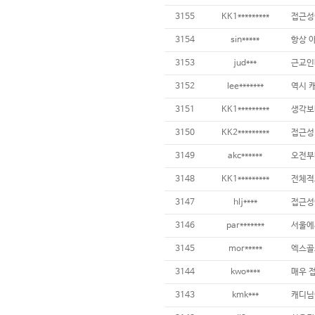
3155
KK1*********
3154
sin*****
3153
jud***
3152
lee*******
역시 
3151
KK1*********
3150
KK2*********
3149
akc******
3148
KK1*********
3147
hlj****
접근성이
3146
par*******
3145
mor*****
3144
kwo****
3143
kmk***