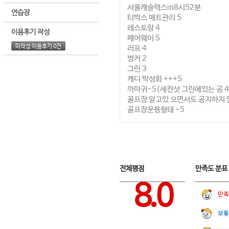
서울캐슬렉스in8시52분
연습장
티박스 매트관리 5
레스토랑 4
이용후기 작성
페어웨이 5
미작성 이용후기 0건
러프 4
벙커 2
그린 3
캐디 박성화 +++5
까마귀-5(세컨샷 그린에있는 공 
골프장 알고있 으면서도 공지하지 
골프장운용형태 -5
전체평점
만족도 분
8.0