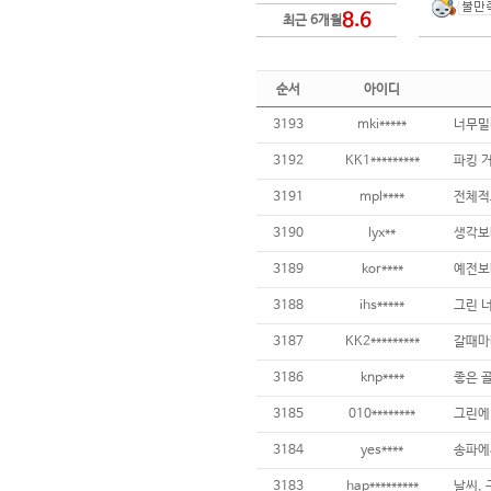
8.6
최근 6개월
순서
아이디
3193
mki*****
너무밀
3192
KK1*********
3191
mpl****
3190
lyx**
생각보
3189
kor****
3188
ihs*****
3187
KK2*********
3186
knp****
3185
010********
3184
yes****
3183
hap*********
날씨, 