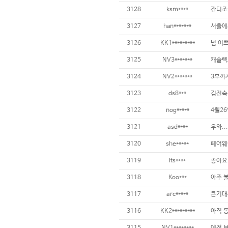
3128
ksm****
3127
han*******
3126
KK1*********
넘 이쁘
3125
NV3*******
3124
NV2*******
3123
ds8***
3122
nog*****
4월2
3121
asd****
3120
she*****
3119
lts****
3118
Koo***
아주 불
3117
arc*****
3116
KK2*********