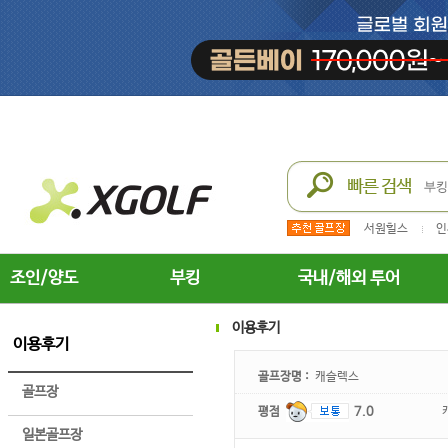
서원힐스
인
조인/양도
부킹
국내/해외 투어
이용후기
이용후기
골프장명 :
캐슬렉스
골프장
평점
7.0
일본골프장