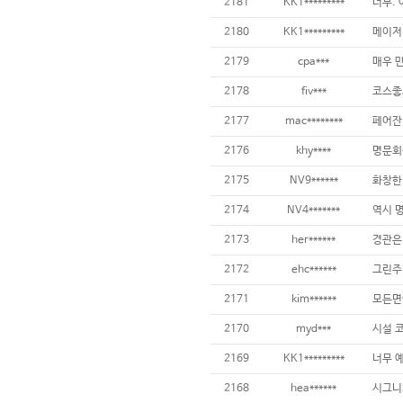
2181
KK1*********
2180
KK1*********
2179
cpa***
2178
fiv***
2177
mac********
2176
khy****
2175
NV9******
2174
NV4*******
2173
her******
2172
ehc******
2171
kim******
2170
myd***
2169
KK1*********
2168
hea******