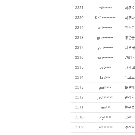
2221
mir*****
너무 이
2220
KK1*********
2219
ari******
2218
gre*******
명문골
2217
yon******
2216
han*******
2215
bat****
2214
ks2***
2213
gun****
2212
jsc*******
2211
neo***
2210
pry*****
2209
jsc*******