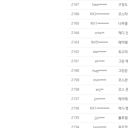
2167
hea******
2166
KK2*********
2165
NV1********
너무좋
2164
cms**
2163
NV5*******
2162
sta******
최고의
2161
slr****
2160
nug******
2159
min*****
2158
acj**
2157
jin*****
2156
KK1*********
2155
jju****
블루원
2154
hoo*****