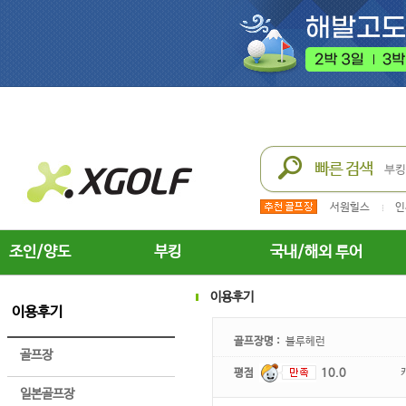
서원힐스
인
조인/양도
부킹
국내/해외 투어
이용후기
이용후기
골프장명 :
블루헤런
골프장
평점
10.0
일본골프장