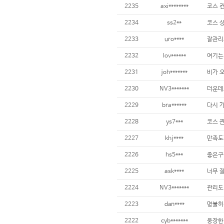
2235
axi********
2234
ss2**
2233
uro****
잘관리
2232
lov******
2231
joh*******
2230
NV3*******
2229
bra******
2228
ys7***
2227
khj****
2226
hs5***
좋은구
2225
ask****
2224
NV3*******
2223
dan****
2222
cyb*******
웅장한 