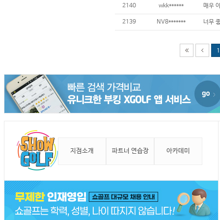
2140
wkk******
2139
NV8*******
1
지점소개
파트너 연습장
아카데미