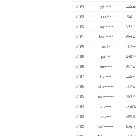
2194
yjh****
2193
ssa***
2192
naj******
2191
bon*****
2190
aq1*
2189
pim**
2188
hey****
2187
hol****
2186
sha******
2185
ddi*******
2184
als****
다 좋았
2183
sky***
2182
ss1******