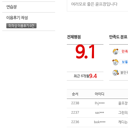
여러모로 좋은 골프장입니다
연습장
이용후기 작성
미작성 이용후기 0건
전체평점
만족도 분
9.1
9.4
최근 6개월
순서
아이디
2238
lhj****
2237
sai***
2236
bok****