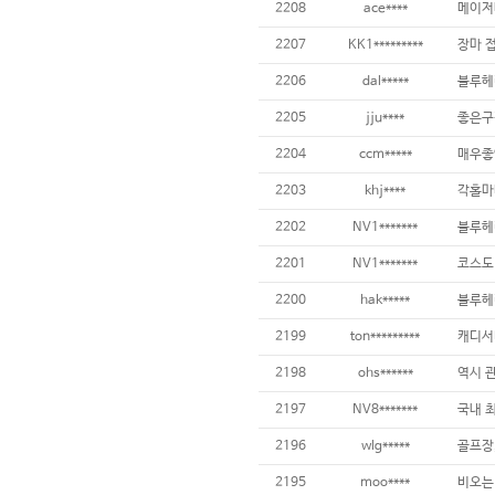
2208
ace****
2207
KK1*********
2206
dal*****
2205
jju****
2204
ccm*****
2203
khj****
2202
NV1*******
2201
NV1*******
2200
hak*****
블루헤
2199
ton*********
캐디서
2198
ohs******
역시 관
2197
NV8*******
2196
wlg*****
골프장,
2195
moo****