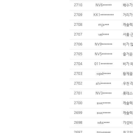
2710
NV6******
배수가
2709
KK1*********
거리가
2708
mjs***
캐슬렉
2707
vel****
서울 
2706
NV9*******
2705
NV5*******
즐거운
2704
011********
비가 와
2703
wpd*****
황제골
2702
shi*******
우천 
2701
NV3******
롯데스
2700
swc*****
캐슬렉
2699
swc*****
캐슬렉
2698
wks****
갸성비
2697
tms*****
최고의