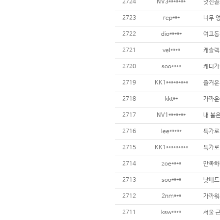
2724
NV3*******
멋진골
2723
rep***
너무 엉
2722
dio*****
여고동
2721
vel****
캐슬렉스
2720
soo****
캐디가
2719
KK1*********
즐거운
2718
kkt**
가까운
2717
NV1*******
내 볼
2716
lee*****
특가로
2715
KK1*********
2714
zoe****
만족하
2713
soo****
낫배드
2712
2nm***
가까워
2711
ksw****
서울 