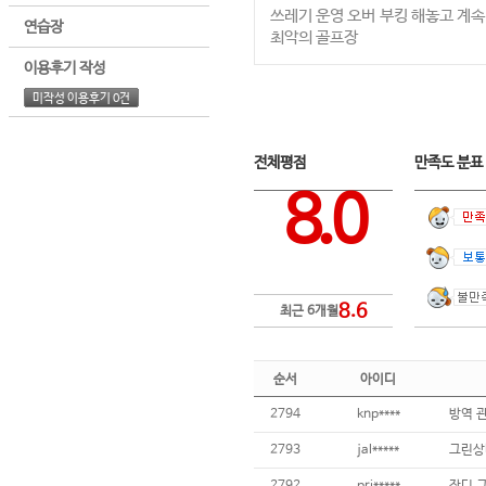
쓰레기 운영 오버 부킹 해놓고 계속
연습장
최악의 골프장
이용후기 작성
미작성 이용후기 0건
전체평점
만족도 분
8.0
8.6
최근 6개월
순서
아이디
2794
knp****
방역 
2793
jal*****
그린상