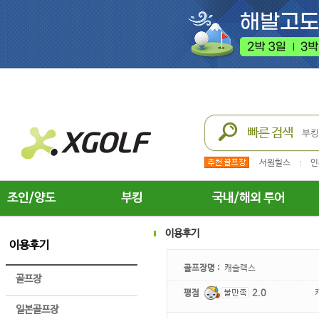
서원힐스
인
조인/양도
부킹
국내/해외 투어
이용후기
이용후기
골프장명 :
캐슬렉스
골프장
평점
2.0
일본골프장