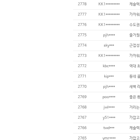
2778
KK1*********
캐슬렉
2777
KK1*********
가까워
2776
KK1*********
수도권 
2775
pjh****
즐거웠
2774
sky***
근접성
2773
KK1*********
가까워
2772
kbc****
역대 
2771
kip***
동네 
2770
pjh****
새벽 
2769
poo****
좋은 
2768
jwl****
거리는
2767
y51****
가깝고
2766
twd***
캐슬렉
2765
ymr****
가깝고