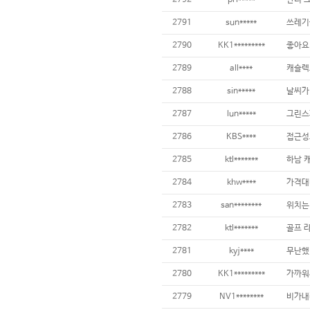
2792
pri*****
잔디 
2791
sun*****
쓰레기
2790
KK1*********
좋아요
2789
all****
캐슬렉
2788
sin*****
날씨가
2787
lun*****
2786
KBS****
접근성
2785
ktl*******
하남 
2784
khw****
가격대
2783
san********
2782
ktl*******
골프 
2781
kyj****
무난했
2780
KK1*********
가까워
2779
NV1********