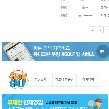
2696
tjs**
그린상
2695
rem*******
가격 .
1
지점소개
파트너 연습장
아카데미