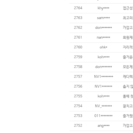
2764
khy****
2763
sam****
최고의 
2762
don*******
가깝고 
2761
nan*****
회원제
2760
ohk*
지리적
2759
koh****
즐거운
2758
don*******
모든게
2757
NV1********
캐디렉
2756
NV1*******
춥지 
2755
koh****
올해 
2754
NV_*******
잘치고
2753
011********
즐거웠
2752
ang****
가깝고