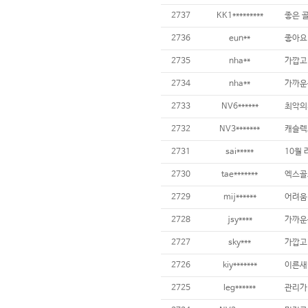
2737
KK1*********
좋은 
2736
eun**
좋아요
2735
nha**
가깝고
2734
nha**
가까운
2733
NV6******
최악의
2732
NV3*******
캐슬렉
2731
sai*****
10월
2730
tae*******
2729
mij******
어려움
2728
jsy****
2727
sky***
가깝고
2726
kiy*******
이른새
2725
leg******
관리가