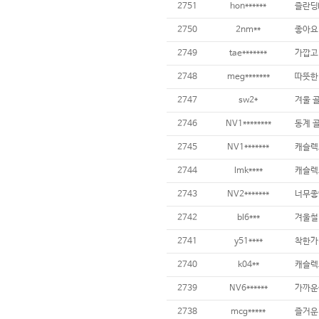
2751
hon******
즐란딩
2750
2nm**
좋아요
2749
tae*******
2748
meg*******
2747
sw2*
겨울 골
2746
NV1********
동계 골
2745
NV1*******
캐슬렉
2744
lmk****
캐슬렉
2743
NV2*******
너무좋
2742
bl6***
겨울철
2741
y51****
착한가
2740
k04**
캐슬렉
2739
NV6******
가까운
2738
mcg*****
즐거운