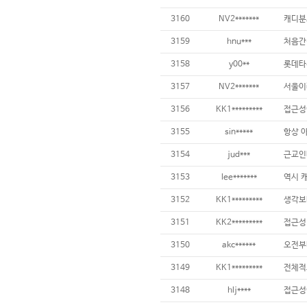
3160
NV2*******
3159
hnu***
3158
y00**
3157
NV2*******
3156
KK1*********
3155
sin*****
3154
jud***
3153
lee*******
역시 
3152
KK1*********
3151
KK2*********
3150
akc******
3149
KK1*********
3148
hlj****
접근성이