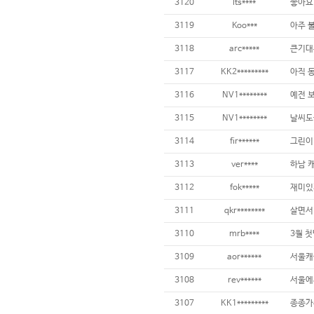
3120
lts****
3119
Koo***
아주 불
3118
arc*****
3117
KK2*********
3116
NV1********
3115
NV1********
3114
fir******
3113
ver****
하남 
3112
fok*****
재미있게
3111
qkr********
3110
mrb****
3109
aor******
3108
rev******
3107
KK1*********