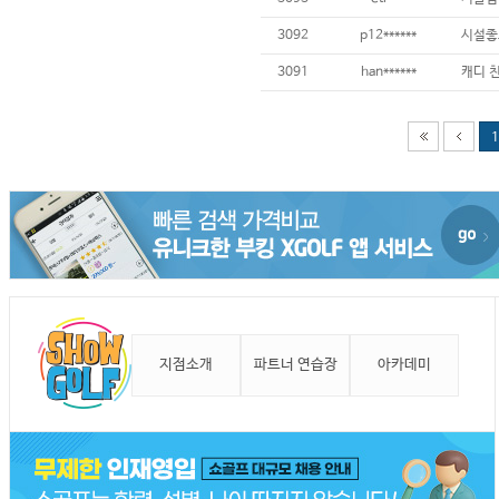
3092
p12******
3091
han******
1
지점소개
파트너 연습장
아카데미