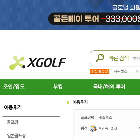
서원힐스
인
조인/양도
부킹
국내/해외 투어
이용후기
이용후기
골프장명 :
캐슬렉스
골프장
평점
2.0
일본골프장