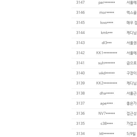
3147
par*******
3146
mor*****
3145
kwo****
3144
kmk***
3143
dl3***
3142
KK1*********
3141
suh*******
3140
wkd******
구장이
3139
KK2*********
3138
dha*****
3137
ape****
좋은가
3136
NV7******
3135
c38****
3134
ktl*******
5/9