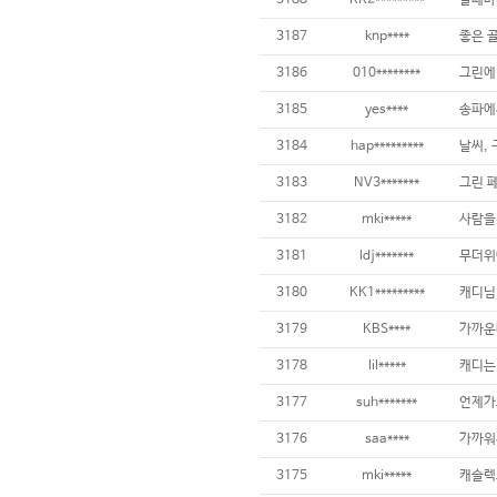
3188
KK2*********
3187
knp****
3186
010********
3185
yes****
3184
hap*********
날씨, 
3183
NV3*******
3182
mki*****
3181
ldj*******
3180
KK1*********
3179
KBS****
3178
lil*****
3177
suh*******
3176
saa****
3175
mki*****