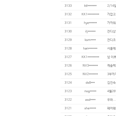
3133
ktl*******
2/14
3132
KK1*********
3131
hye******
3130
ilj******
3129
ksm****
3128
han*******
3127
KK1*********
넘 이쁘
3126
NV3*******
3125
NV2*******
3124
ds8***
3123
nog*****
4월2
3122
asd****
3121
she*****