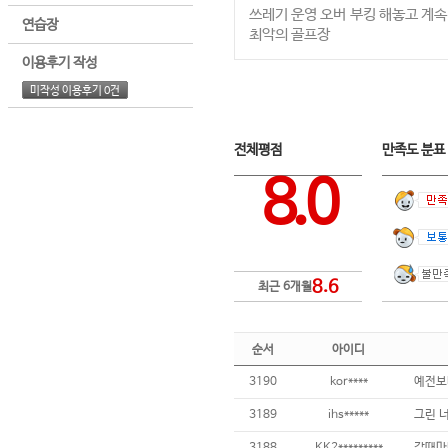
쓰레기 운영 오버 부킹 해놓고 계속
연습장
최악의 골프장
이용후기 작성
미작성 이용후기 0건
전체평점
만족도 분
8.0
8.6
최근 6개월
순서
아이디
3190
kor****
3189
ihs*****