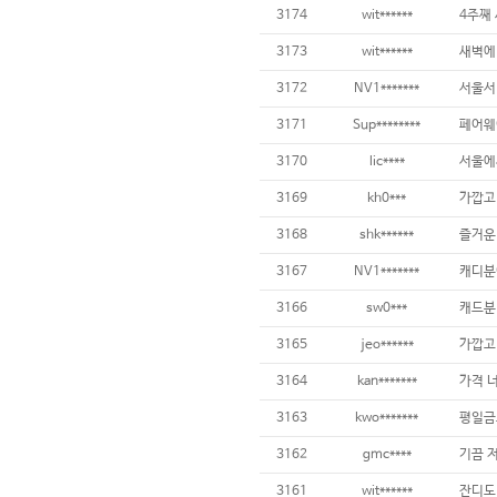
3174
wit******
3173
wit******
3172
NV1*******
3171
Sup********
페어웨
3170
lic****
3169
kh0***
가깝고
3168
shk******
3167
NV1*******
3166
sw0***
3165
jeo******
3164
kan*******
3163
kwo*******
3162
gmc****
3161
wit******