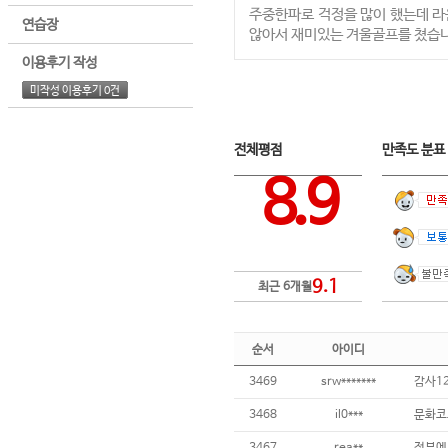
주중한파로 걱정을 많이 했는데 라
연습장
않아서 재미있는 겨울골프를 쳤습니
이용후기 작성
미작성 이용후기 0건
전체평점
만족도 분
8.9
9.1
최근 6개월
순서
아이디
3469
srw*******
감사12
3468
il0***