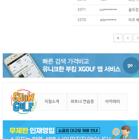
3371
col********
골프장
3370
ele*******
1
지점소개
파트너 연습장
아카데미