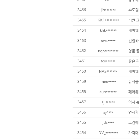
3467
rea**
3466
jin*******
3465
KK1*********
3464
khk*******
3463
sws*****
3462
nep*********
3461
tco******
좋은 
3460
NV2*******
3459
med*****
뉴서울 
3458
sun*******
3457
sjl******
3456
sj4***
3455
jds****
3454
NV_********
가격대비