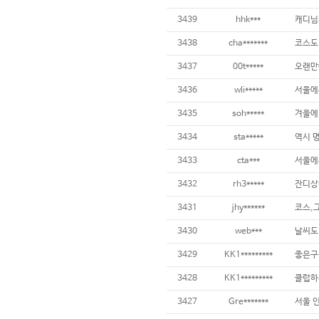
3439
hhk***
3438
cha*******
3437
00t*****
3436
wli*****
3435
soh*****
3434
sta*****
3433
cta***
3432
rh3*****
잔디상태
3431
jhy******
코스,
3430
web***
3429
KK1*********
3428
KK1*********
3427
Gre*******