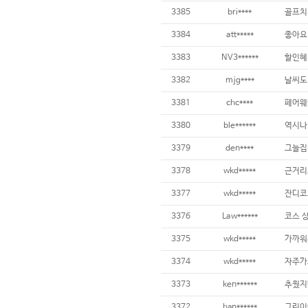
3385
bri****
골프치
3384
att*****
좋아요!
3383
NV3******
3382
mjg****
3381
chc****
3380
ble******
3379
den****
3378
wkd*****
3377
wkd*****
3376
Law******
3375
wkd*****
3374
wkd*****
자주가
3373
ken******
3372
han******