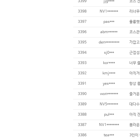
3399
jjg****
3398
NV1*******
리너무
3397
pas***
훌륭했
3396
abm******
3395
den*********
3394
sj0***
3393
kor****
3392
kmj****
3391
yes****
3390
won*******
즐거운 
3389
NV5*******
대다수 
3388
pul***
3387
NV1********
3386
tea***