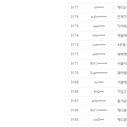
3177
lil*****
3176
suh*******
3175
saa****
3174
mki*****
3173
wit******
3172
wit******
3171
NV1*******
3170
Sup********
페어웨
3169
lic****
3168
kh0***
가깝고
3167
shk******
3166
NV1*******
3165
sw0***