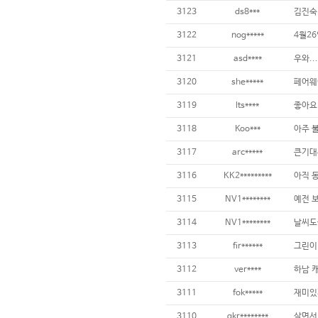
3123
ds8***
3122
nog*****
4월2
3121
asd****
3120
she*****
3119
lts****
3118
Koo***
아주 불
3117
arc*****
3116
KK2*********
3115
NV1********
3114
NV1********
3113
fir******
3112
ver****
하남 
3111
fok*****
재미있게
3110
qkr********