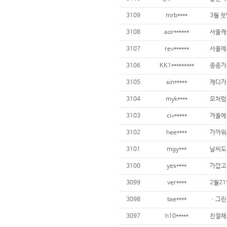
3109
mrb****
3108
aor******
3107
rev******
3106
KK1*********
3105
sin*****
3104
myk****
3103
civ*****
3102
hee****
가까워서
3101
mgy***
날씨도
3100
yes****
가깝고 
3099
ver****
3098
tae****
3097
h10*****
친절해요 