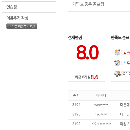
가깝고 좋은 골프장!
연습장
이용후기 작성
미작성 이용후기 0건
전체평점
만족도 분
8.0
8.6
최근 6개월
순서
아이디
3194
wee*****
3193
mki*****
너무밀
3192
KK1*********