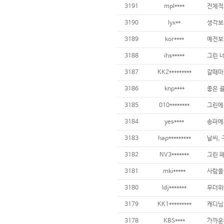
3191
mpl****
3190
lyx**
생각보
3189
kor****
3188
ihs*****
3187
KK2*********
3186
knp****
3185
010********
3184
yes****
3183
hap*********
날씨, 
3182
NV3*******
3181
mki*****
3180
ldj*******
3179
KK1*********
3178
KBS****