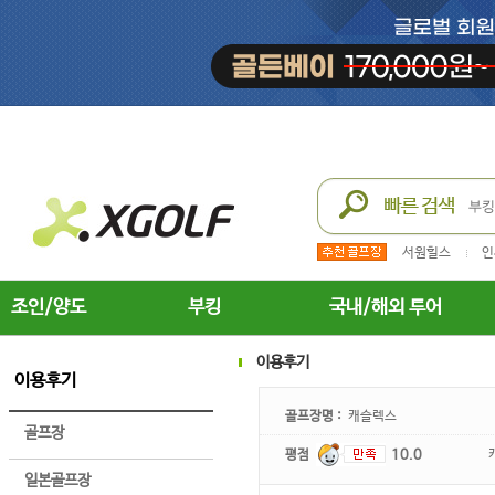
서원힐스
인
조인/양도
부킹
국내/해외 투어
이용후기
이용후기
골프장명 :
캐슬렉스
골프장
평점
10.0
일본골프장