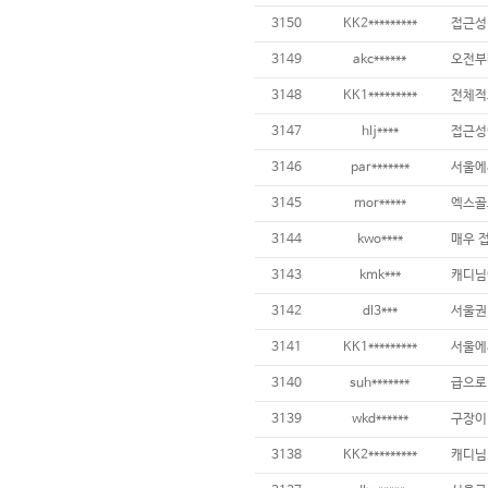
3150
KK2*********
3149
akc******
3148
KK1*********
3147
hlj****
접근성이
3146
par*******
3145
mor*****
3144
kwo****
3143
kmk***
3142
dl3***
3141
KK1*********
3140
suh*******
3139
wkd******
구장이
3138
KK2*********