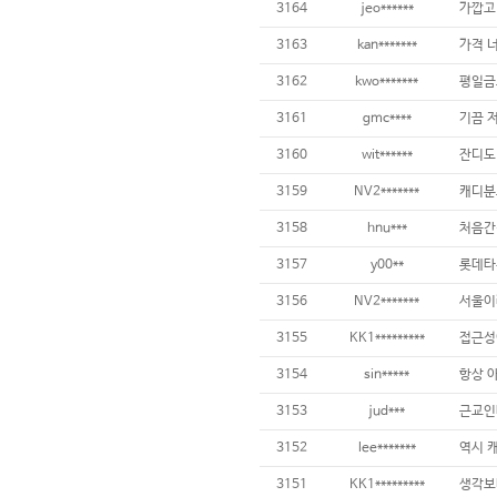
3164
jeo******
3163
kan*******
3162
kwo*******
3161
gmc****
3160
wit******
3159
NV2*******
3158
hnu***
3157
y00**
3156
NV2*******
3155
KK1*********
3154
sin*****
3153
jud***
3152
lee*******
역시 
3151
KK1*********