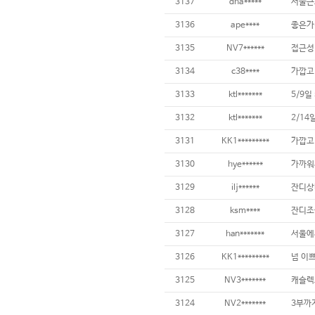
3137
dha*****
3136
ape****
좋은가
3135
NV7******
3134
c38****
3133
ktl*******
5/9
3132
ktl*******
2/14
3131
KK1*********
3130
hye******
3129
ilj******
3128
ksm****
3127
han*******
3126
KK1*********
넘 이쁘
3125
NV3*******
3124
NV2*******