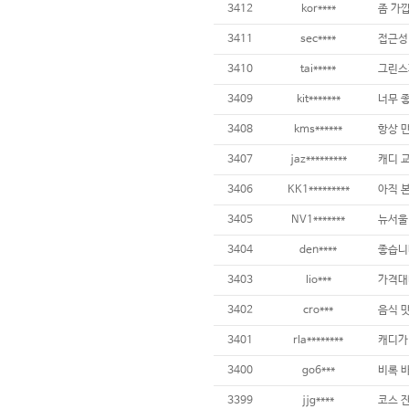
3412
kor****
3411
sec****
접근성 
3410
tai*****
3409
kit*******
3408
kms******
3407
jaz*********
3406
KK1*********
3405
NV1*******
뉴서울
3404
den****
3403
lio***
3402
cro***
음식 맛
3401
rla********
3400
go6***
3399
jjg****