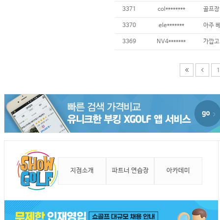
3371
col********
골프장
3370
ele*******
3369
NV4*******
1
지점소개
파트너 연습장
아카데미