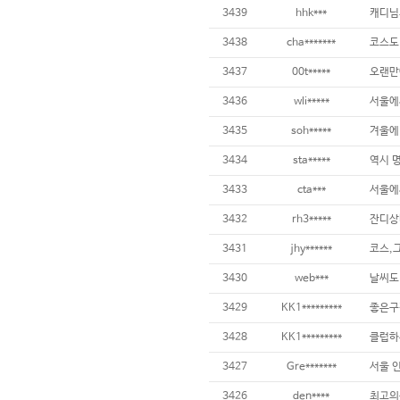
3439
hhk***
3438
cha*******
3437
00t*****
3436
wli*****
3435
soh*****
3434
sta*****
3433
cta***
3432
rh3*****
잔디상태
3431
jhy******
코스,
3430
web***
3429
KK1*********
3428
KK1*********
3427
Gre*******
3426
den****
최고의