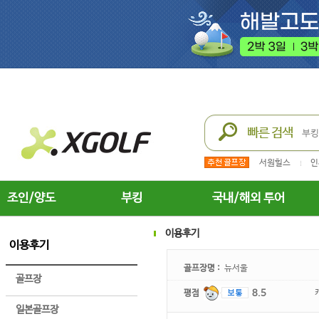
서원힐스
인
조인/양도
부킹
국내/해외 투어
이용후기
이용후기
골프장명 :
뉴서울
골프장
평점
8.5
일본골프장