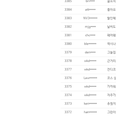
3385
bri****
골프치
3384
att*****
좋아요!
3383
NV3******
3382
mjg****
3381
chc****
3380
ble******
3379
den****
3378
wkd*****
3377
wkd*****
3376
Law******
3375
wkd*****
3374
wkd*****
자주가
3373
ken******
3372
han******