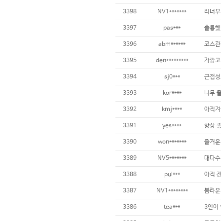
3398
NV1*******
리너무
3397
pas***
훌륭했
3396
abm******
3395
den*********
3394
sj0***
3393
kor****
3392
kmj****
3391
yes****
3390
won*******
즐거운 
3389
NV5*******
대다수 
3388
pul***
3387
NV1********
3386
tea***