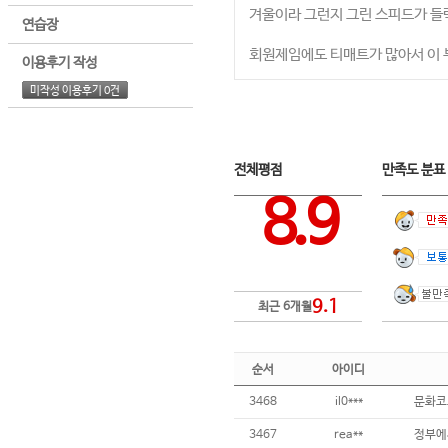
겨울이라 그런지 그린 스피드가 들
연습장
회원제임에도 티매트가 많아서 이
이용후기 작성
미작성 이용후기 0건
전체평점
만족도 분
8.9
9.1
최근 6개월
순서
아이디
3468
il0***
3467
rea**