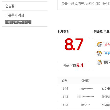
특출나진 않지만, 플레이에는 문제
연습장
이용후기 작성
미작성 이용후기 0건
전체평점
만족도 분
8.7
9.4
최근 6개월
순서
아이디
1644
mot*******
YJC 
1643
KK1*********
페어웨
1642
bs0***