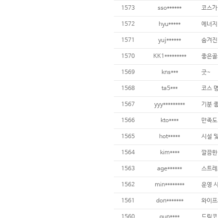
1573
sso******
코스가
1572
hyu*****
에너지
1571
yuj******
숨겨진
1570
KK1*********
1569
kns***
굿~
1568
ta5***
1567
yyy*********
기분 
1566
kto****
만족도
1565
hot*****
1564
kim****
1563
age******
스트레
1562
min********
1561
don*******
1560
gun****