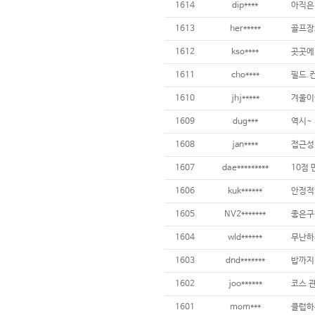
1614
dip****
아직은 
1613
her*****
1612
kso****
1611
cho****
1610
jhj*****
겨울이
1609
dug***
1608
jan****
1607
dae*********
10점
1606
kuk******
안정적
1605
NV2*******
좋은구
1604
wld******
무난하
1603
dnd*******
밥까지
1602
joo******
1601
mom***