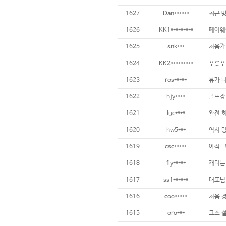
1627
Dan******
1626
KK1*********
페어웨이
1625
snk***
1624
KK2*********
1623
ros*****
뷰가 너
1622
hjy****
1621
luc****
1620
hw5***
1619
csc*****
1618
fly*****
1617
ss1******
1616
coo*****
1615
oro***