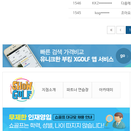
1546
KK2*********
1545
kog******
조아요
1
지점소개
파트너 연습장
아카데미