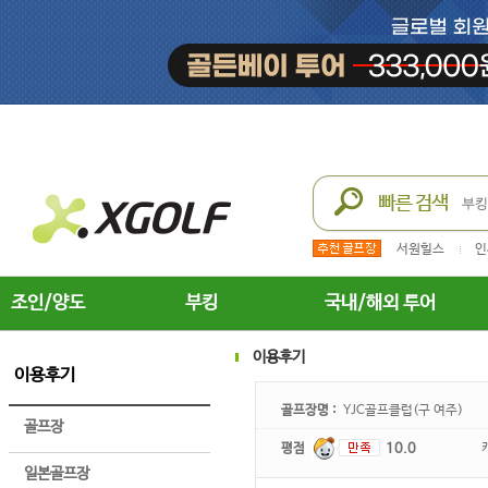
서원힐스
인
조인/양도
부킹
국내/해외 투어
이용후기
이용후기
골프장명 :
YJC골프클럽(구 여주)
골프장
평점
10.0
일본골프장