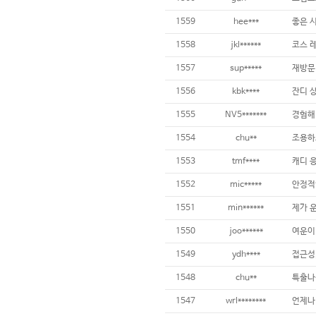
1559
hee***
좋은 
1558
jkl******
1557
sup*****
재방문 
1556
kbk****
1555
NV5*******
1554
chu**
1553
tmf****
1552
mic*****
안정적
1551
min******
제가 
1550
joo******
1549
ydh****
1548
chu**
1547
wrl********
언제나 