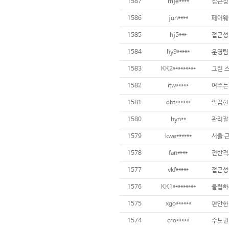
1587
mje****
접근성 
1586
jun****
1585
hj5***
1584
hy9*****
운영팀
1583
KK2*********
1582
itw*****
1581
dbt******
깔끔한
1580
hyn**
관리잘
1579
kwe******
서울 
1578
fan****
1577
vkf*****
1576
KK1*********
1575
xgo******
편안한
1574
cro*****