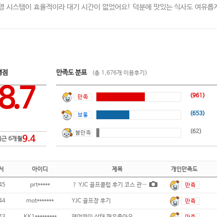
영 시스템이 효율적이라 대기 시간이 없었어요! 덕분에 맛있는 식사도 여유롭게
평점
만족도 분표
(총 1,676개 이용후기)
8.7
(961)
(653)
(62)
9.4
최근 6개월
서
아이디
제목
개인만족도
45
prt*****
？ YJC 골프클럽 후기 코스 관리가 깔끔
44
mot*******
YJC 골프장 후기