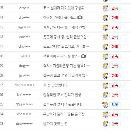
15
oro***
코스 설계가 재미있게 구성되어 있어요...
14
dip****
아직은 가성비 좋아요...
13
her*****
골프장도 너무 좋고 캐디 진행도 원활했습니다
12
kso****
곳곳에 공사 중. 빨리 끝났으면 좋겠다. 끝
11
cho****
필드.컨디션 최고에요. 캐디분도 친절하시고
10
jhj*****
겨울이어도 관리 좋네요...
09
dug***
역시~ 겨울라운딩 저는 행복하네요~...
08
jan****
접근성 좋고 운영이 밀리지 않아 쾌적합니다
07
dae*********
10점 만점입니다
06
kuk******
안정적인 코스 관리가 인상
05
NV2*******
좋은구장 잘 다녀 왔습니다.
04
wld******
무난하게 즐기기 좋은 골프장
03
dnd*******
밥까지 맛있는 곳