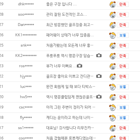
29
dhk******
좋은 구장 입니다 ...
28
soo******
관리 잘된 도전적인 코스...
27
Dan******
최근 방문했던 골프징중 최고네요. 9홀 2인
26
KK1*********
페어웨이 상태가 너무 않종음...
25
snk***
처음가봤는데 모든게 너무 좋아요. ...
24
KK2*********
푸릇푸릇 역시 명문구장 답습니다.케디분들도
23
ros*****
뷰가 너무 이뻐요 ...
22
hjy****
골프장 좋아요 이쁘고 잔디관리 잘되있어요..
21
luc****
완전 회원제 일 때 보다 티박스, 페
20
hw5***
역시 명문클럽답게 괜찮은골프장입니다...
19
csc*****
아직 그린 주변이 정리가 되어 있지 않아요.
18
fly*****
캐디는 운이라고 하는데 나이는 있지만 요령
17
ss1******
대표님! 감사합니다 리무진카트...
16
coo*****
처음 경험해본 로봇캐디였는데 사용하는데 불편