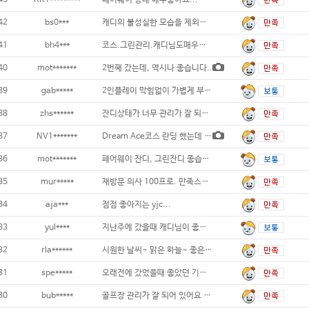
43
KK1*********
페어웨이 상태 매우좋아요...
42
bs0***
캐디의 불성실한 모습을 제외하고는 모든것이
41
bh4***
코스.그린관리.캐디님도매우만족스러윘고 ㅎ그
40
mot*******
2번째 갔는데, 역시나 좋습니다..
39
gab*****
2인플레이 막힘없이 가볍게 부담없이 치기 좋
38
zhs******
잔디상태가 너무 관리가 잘 되어 있고 직원분
37
NV1*******
Dream Ace코스 란딩 했는데 코스관리
36
mot*******
페어웨이 잔디, 그린잔디 좋습니다...
35
mur*****
재방문 의사 100프로. 만족스러운 라운딩이
34
aja***
점점 좋아지는 yjc...
33
yul****
지난주에 갔을때 캐디님이 좋으셔서 이번주에
32
rla******
시원한 날씨~ 맑은 하늘~ 좋은 사람들~
31
spe*****
오래전에 갔었을때 좋았던 기억이 있어 다시
30
bub*****
골프장 관리가 잘 되어 있어요 캐디님도 친