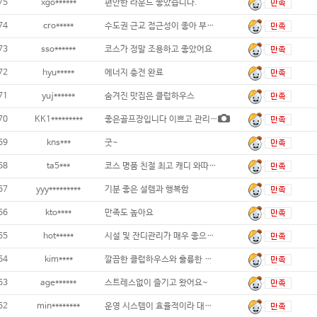
75
xgo******
편안한 라운드 좋았습니다.
74
cro*****
수도권 근교 접근성이 좋아 부담 없이 방문
73
sso******
코스가 정말 조용하고 좋았어요
72
hyu*****
에너지 충전 완료
71
yuj******
숨겨진 맛집은 클럽하우스
70
KK1*********
좋은골프장입니다 이쁘고 관리도 굿...
69
kns***
굿~
68
ta5***
코스 명품 친절 최고 캐디 와따 다만
67
yyy*********
기분 좋은 설렘과 행복함
66
kto****
만족도 높아요
65
hot*****
시설 및 잔디관리가 매우 좋으나, 안
64
kim****
깔끔한 클럽하우스와 훌륭한 접근성
63
age******
스트레스없이 즐기고 왔어요~
62
min********
운영 시스템이 효율적이라 대기 시간이 없었어