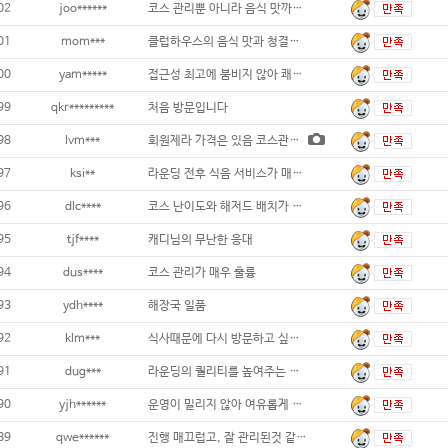
02
joo******
코스 관리뿐 아니라 음식 맛까지 완벽!
01
mom***
클럽하우스의 음식 맛과 청결도 모두 최상
00
yam*****
접근성 최고에 붐비지 않아 쾌적한 라운드였습
99
qkr*********
처음 방문입니다
98
lvm***
회원제라 가격은 있음 코스관리 잘되어있고
97
ksi**
라운딩 전후 식음 서비스가 매우 만족스러웠습
96
dlc****
코스 난이도와 해저드 배치가 라운드를 재미있
95
tjf****
캐디님의 무난한 응대
94
dus****
코스 관리가 매우 훌륭
93
ydh****
해장국 일품
92
klm***
식사때문에 다시 방문하고 싶네요
91
dug***
라운딩의 퀄리티를 높여주는 훌륭한 코스 관리
90
yjh******
운영이 밀리지 않아 여유롭게 플레이할 수 있
89
qwe******
진행 매끄럽고, 잘 관리된것 같아 즐