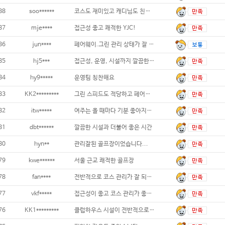
88
soo******
코스도 재미있고 캐디님도 친절하고 다 좋았습
87
mje****
접근성 좋고 쾌적한 YJC!
86
jun****
페어웨이.그린 관리 상태가 잘 되어있어. 골
85
hj5***
접근성, 운영, 시설까지 깔끔한 만능 골프장
84
hy9*****
운영팀 칭찬해요
83
KK2*********
그린 스피드도 적당하고 페어웨이 상태가 최상
82
itw*****
여주는 올 때마다 기분 좋아지는 곳이에요
81
dbt******
깔끔한 시설과 더불어 좋은 시간
80
hyn**
관리잘된 골프장이었습니다...
79
kwe******
서울 근교 쾌적한 골프장
78
fan****
전반적으로 코스 관리가 잘 되어 있으나 6월
77
vkf*****
접근성이 좋고 코스 관리가 좋아요
76
KK1*********
클럽하우스 시설이 전반적으로 깨끗하고 예뻐요