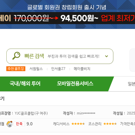
서원힐스
인서울27
메이플비치
국내/해외 투어
모바일전용서비스
일
후기
골프장명 :
YJC골프클럽(구 여주)
작성자 :
min********
작성일 :
2025
평점
9.0
캐디서비스
코스관리
가격만족