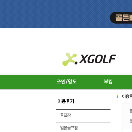
조인/양도
부킹
이용
이용후기
골프장
일본골프장