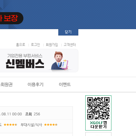
닫기
홈으로
로그인
회원가입
고객센터
본회원권
이용후기
이벤트
.08.11 00:00
조회
256
도
부대시설/식사