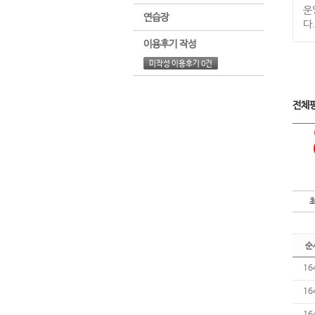
운
연습장
다.
이용후기 작성
미작성 이용후기 0건
전체
순
16
16