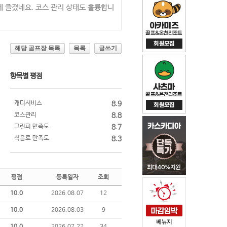
 즐겼네요. 코스 관리 상태도 훌륭합니
해당 골프장 목록
목록
글쓰기
항목별 평점
캐디서비스
8.9
코스관리
8.8
그린피 만족도
8.7
식음료 만족도
8.3
평점
등록일자
조회
10.0
2026.08.07
12
10.0
2026.08.03
9