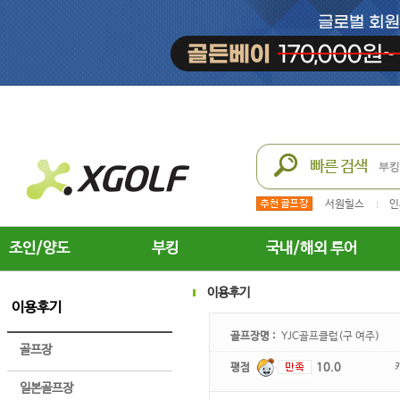
서원힐스
인
조인/양도
부킹
국내/해외 투어
이용후기
이용후기
골프장명 :
YJC골프클럽(구 여주)
골프장
평점
10.0
일본골프장