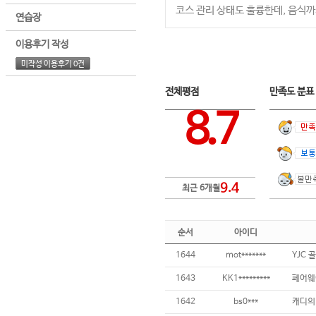
코스 관리 상태도 훌륭한데, 음식까
연습장
이용후기 작성
미작성 이용후기 0건
전체평점
만족도 분
8.7
9.4
최근 6개월
순서
아이디
1644
mot*******
YJC 
1643
KK1*********
페어웨
1642
bs0***