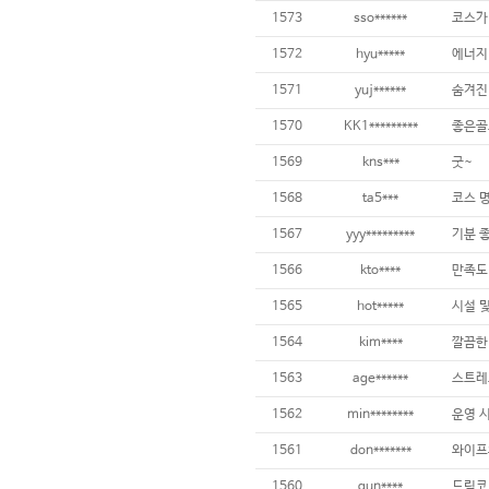
1573
sso******
코스가
1572
hyu*****
에너지
1571
yuj******
숨겨진
1570
KK1*********
1569
kns***
굿~
1568
ta5***
1567
yyy*********
기분 
1566
kto****
만족도
1565
hot*****
1564
kim****
1563
age******
스트레
1562
min********
1561
don*******
1560
gun****