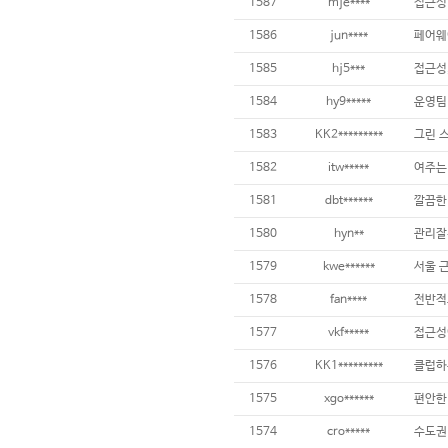
1587
mje****
접근성 
1586
jun****
1585
hj5***
1584
hy9*****
운영팀
1583
KK2*********
1582
itw*****
1581
dbt******
깔끔한
1580
hyn**
관리잘
1579
kwe******
서울 
1578
fan****
1577
vkf*****
1576
KK1*********
1575
xgo******
편안한
1574
cro*****