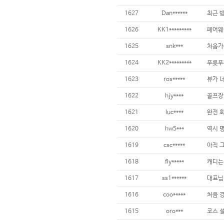
1627
Dan******
1626
KK1*********
페어웨이
1625
snk***
1624
KK2*********
1623
ros*****
뷰가 너
1622
hjy****
1621
luc****
1620
hw5***
1619
csc*****
1618
fly*****
1617
ss1******
1616
coo*****
1615
oro***