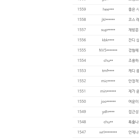
1559
hee***
좋은 
1558
jkl******
1557
sup*****
재방문 
1556
kbk****
1555
NV5*******
1554
chu**
1553
tmf****
1552
mic*****
안정적
1551
min******
제가 
1550
joo******
1549
ydh****
1548
chu**
1547
wrl********
언제나 