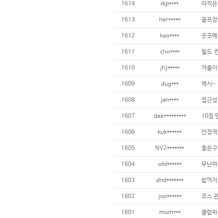
1614
dip****
아직은 
1613
her*****
1612
kso****
1611
cho****
1610
jhj*****
겨울이
1609
dug***
1608
jan****
1607
dae*********
10점
1606
kuk******
안정적
1605
NV2*******
좋은구
1604
wld******
무난하
1603
dnd*******
밥까지
1602
joo******
1601
mom***