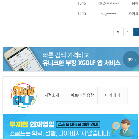
1546
KK2*********
1545
kog******
조아요
1
지점소개
파트너 연습장
아카데미