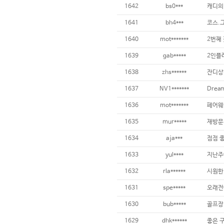
1642
bs0***
1641
bh4***
1640
mot*******
2번째 
1639
gab*****
1638
zhs******
1637
NV1*******
1636
mot*******
1635
mur*****
1634
aja***
점점 좋
1633
yul****
1632
rla******
1631
spe*****
1630
bub*****
1629
dhk******
좋은 구