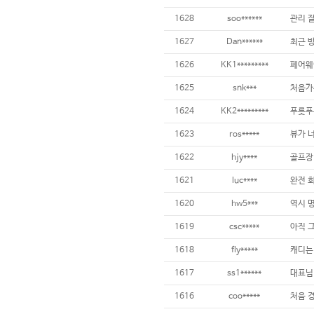
1628
soo******
관리 잘
1627
Dan******
1626
KK1*********
페어웨이
1625
snk***
1624
KK2*********
1623
ros*****
뷰가 너
1622
hjy****
1621
luc****
1620
hw5***
1619
csc*****
1618
fly*****
1617
ss1******
1616
coo*****