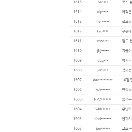
1615
oro***
1614
dip****
아직은 
1613
her*****
1612
kso****
1611
cho****
1610
jhj*****
겨울이
1609
dug***
1608
jan****
1607
dae*********
10점
1606
kuk******
안정적
1605
NV2*******
좋은구
1604
wld******
무난하
1603
dnd*******
밥까지
1602
joo******