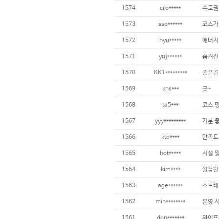
1574
cro*****
1573
sso******
코스가
1572
hyu*****
에너지
1571
yuj******
숨겨진
1570
KK1*********
1569
kns***
굿~
1568
ta5***
1567
yyy*********
기분 
1566
kto****
만족도
1565
hot*****
1564
kim****
1563
age******
스트레
1562
min********
1561
don*******