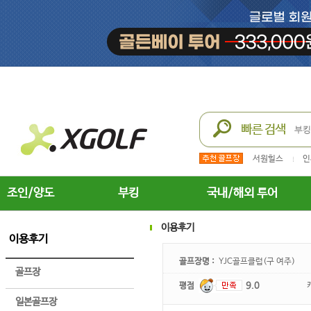
서원힐스
인
조인/양도
부킹
국내/해외 투어
이용후기
이용후기
골프장명 :
YJC골프클럽(구 여주)
골프장
평점
9.0
일본골프장