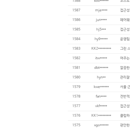
1588
soo******
1587
mje****
접근성 
1586
jun****
1585
hj5***
1584
hy9*****
운영팀
1583
KK2*********
1582
itw*****
1581
dbt******
깔끔한
1580
hyn**
관리잘
1579
kwe******
서울 
1578
fan****
1577
vkf*****
1576
KK1*********
1575
xgo******
편안한