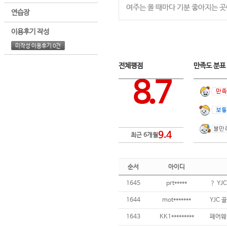
여주는 올 때마다 기분 좋아지는 곳
연습장
이용후기 작성
미작성 이용후기 0건
전체평점
만족도 분
8.7
9.4
최근 6개월
순서
아이디
1645
prt*****
1644
mot*******
YJC 
1643
KK1*********
페어웨