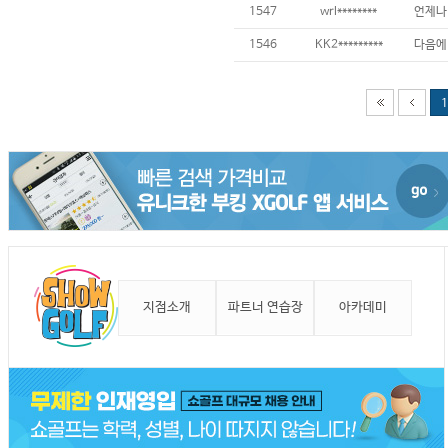
1547
wrl********
언제나 
1546
KK2*********
1
지점소개
파트너 연습장
아카데미