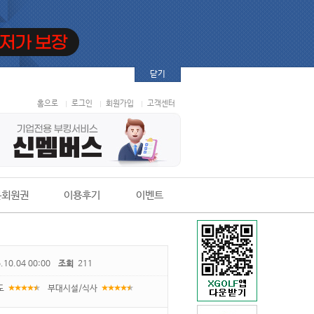
닫기
홈으로
로그인
회원가입
고객센터
본회원권
이용후기
이벤트
.10.04 00:00
조회
211
도
부대시설/식사