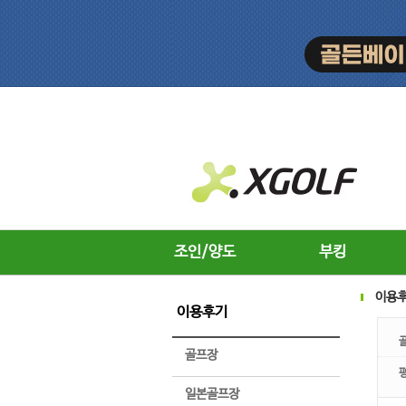
조인/양도
부킹
이용
이용후기
골프장
일본골프장