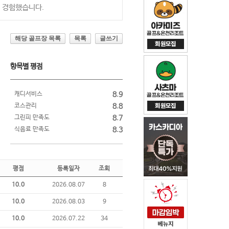
 경험했습니다.
해당 골프장 목록
목록
글쓰기
항목별 평점
캐디서비스
8.9
코스관리
8.8
그린피 만족도
8.7
식음료 만족도
8.3
평점
등록일자
조회
10.0
2026.08.07
8
10.0
2026.08.03
9
10.0
2026.07.22
34