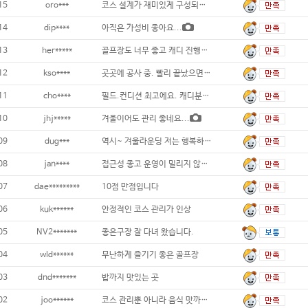
15
oro***
코스 설계가 재미있게 구성되어 있어요...
14
dip****
아직은 가성비 좋아요...
13
her*****
골프장도 너무 좋고 캐디 진행도 원활했습니다
12
kso****
곳곳에 공사 중. 빨리 끝났으면 좋겠다. 끝
11
cho****
필드.컨디션 최고에요. 캐디분도 친절하시고
10
jhj*****
겨울이어도 관리 좋네요...
09
dug***
역시~ 겨울라운딩 저는 행복하네요~...
08
jan****
접근성 좋고 운영이 밀리지 않아 쾌적합니다
07
dae*********
10점 만점입니다
06
kuk******
안정적인 코스 관리가 인상
05
NV2*******
좋은구장 잘 다녀 왔습니다.
04
wld******
무난하게 즐기기 좋은 골프장
03
dnd*******
밥까지 맛있는 곳
02
joo******
코스 관리뿐 아니라 음식 맛까지 완벽!