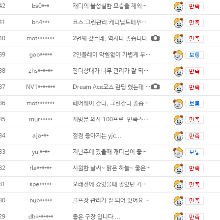
42
bs0***
캐디의 불성실한 모습을 제외하고는 모든것이
41
bh4***
코스.그린관리.캐디님도매우만족스러윘고 ㅎ그
40
mot*******
2번째 갔는데, 역시나 좋습니다..
39
gab*****
2인플레이 막힘없이 가볍게 부담없이 치기 좋
38
zhs******
잔디상태가 너무 관리가 잘 되어 있고 직원분
37
NV1*******
Dream Ace코스 란딩 했는데 코스관리
36
mot*******
페어웨이 잔디, 그린잔디 좋습니다...
35
mur*****
재방문 의사 100프로. 만족스러운 라운딩이
34
aja***
점점 좋아지는 yjc...
33
yul****
지난주에 갔을때 캐디님이 좋으셔서 이번주에
32
rla******
시원한 날씨~ 맑은 하늘~ 좋은 사람들~
31
spe*****
오래전에 갔었을때 좋았던 기억이 있어 다시
30
bub*****
골프장 관리가 잘 되어 있어요 캐디님도 친
29
dhk******
좋은 구장 입니다 ...