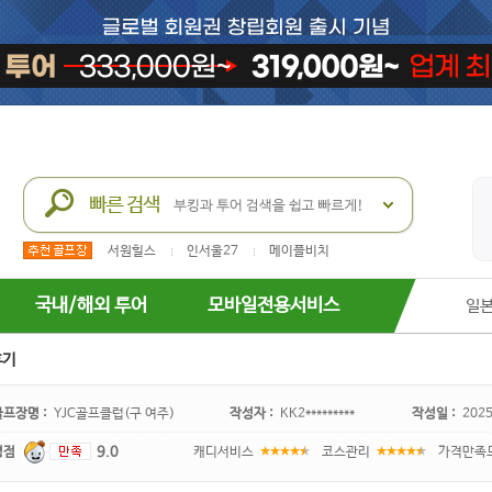
서원힐스
인서울27
메이플비치
국내/해외 투어
모바일전용서비스
일
후기
골프장명 :
YJC골프클럽(구 여주)
작성자 :
KK2*********
작성일 :
2025
평점
9.0
캐디서비스
코스관리
가격만족