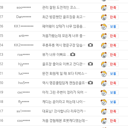
28
soo******
관리 잘된 도전적인 코스...
27
Dan******
최근 방문했던 골프징중 최고네요. 9홀 2인
26
KK1*********
페어웨이 상태가 너무 않종음...
25
snk***
처음가봤는데 모든게 너무 좋아요. ...
24
KK2*********
푸릇푸릇 역시 명문구장 답습니다.케디분들도
23
ros*****
뷰가 너무 이뻐요 ...
22
hjy****
골프장 좋아요 이쁘고 잔디관리 잘되있어요..
21
luc****
완전 회원제 일 때 보다 티박스, 페
20
hw5***
역시 명문클럽답게 괜찮은골프장입니다...
19
csc*****
아직 그린 주변이 정리가 되어 있지 않아요.
18
fly*****
캐디는 운이라고 하는데 나이는 있지만 요령
17
ss1******
대표님! 감사합니다 리무진카트...
16
coo*****
처음 경험해본 로봇캐디였는데 사용하는데 불편