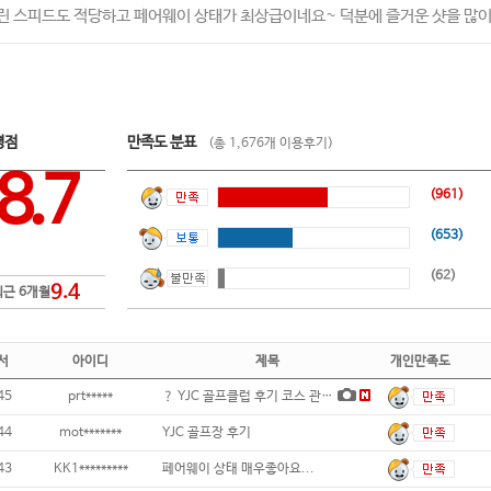
린 스피드도 적당하고 페어웨이 상태가 최상급이네요~ 덕분에 즐거운 샷을 많이
평점
만족도 분표
(총 1,676개 이용후기)
8.7
(961)
(653)
(62)
9.4
최근 6개월
서
아이디
제목
개인만족도
45
prt*****
？ YJC 골프클럽 후기 코스 관리가 깔끔
44
mot*******
YJC 골프장 후기
43
KK1*********
페어웨이 상태 매우좋아요...