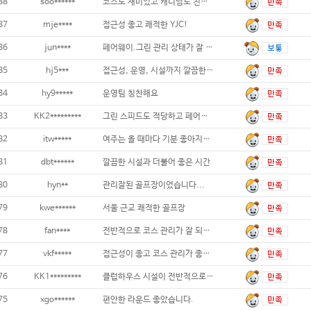
88
soo******
코스도 재미있고 캐디님도 친절하고 다 좋았습
87
mje****
접근성 좋고 쾌적한 YJC!
86
jun****
페어웨이.그린 관리 상태가 잘 되어있어. 골
85
hj5***
접근성, 운영, 시설까지 깔끔한 만능 골프장
84
hy9*****
운영팀 칭찬해요
83
KK2*********
그린 스피드도 적당하고 페어웨이 상태가 최상
82
itw*****
여주는 올 때마다 기분 좋아지는 곳이에요
81
dbt******
깔끔한 시설과 더불어 좋은 시간
80
hyn**
관리잘된 골프장이었습니다...
79
kwe******
서울 근교 쾌적한 골프장
78
fan****
전반적으로 코스 관리가 잘 되어 있으나 6월
77
vkf*****
접근성이 좋고 코스 관리가 좋아요
76
KK1*********
클럽하우스 시설이 전반적으로 깨끗하고 예뻐요
75
xgo******
편안한 라운드 좋았습니다.