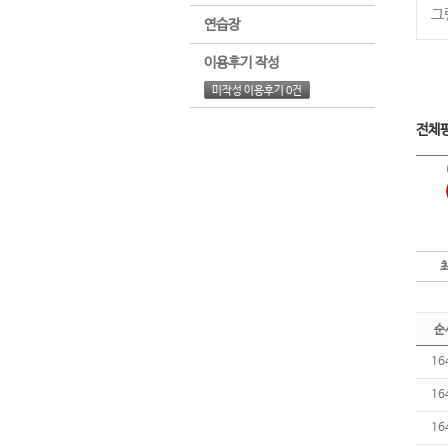
그
연습장
이용후기 작성
미작성 이용후기 0건
전체
순
16
16
16