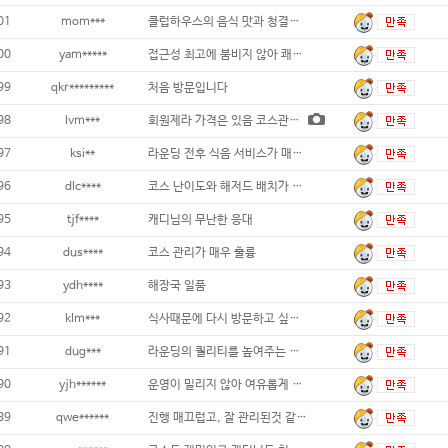
01
mom***
클럽하우스의 음식 맛과 청결도 모두 최상
00
yam*****
접근성 최고에 붐비지 않아 쾌적한 라운드였습
99
qkr*********
처음 방문입니다
98
lvm***
회원제라 가격은 있음 코스관리 잘되어있고
97
ksi**
라운딩 전후 식음 서비스가 매우 만족스러웠습
96
dlc****
코스 난이도와 해저드 배치가 라운드를 재미있
95
tjf****
캐디님의 무난한 응대
94
dus****
코스 관리가 매우 훌륭
93
ydh****
해장국 일품
92
klm***
식사때문에 다시 방문하고 싶네요
91
dug***
라운딩의 퀄리티를 높여주는 훌륭한 코스 관리
90
yjh******
운영이 밀리지 않아 여유롭게 플레이할 수 있
89
qwe******
진행 매끄럽고, 잘 관리된것 같아 즐