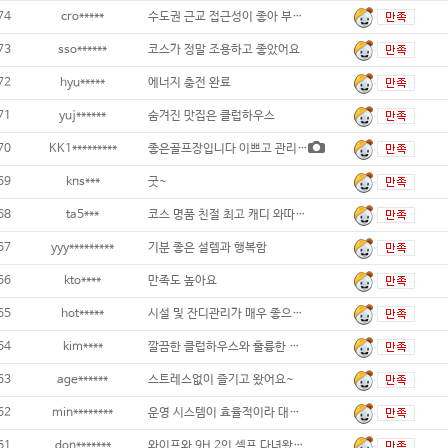
74
cro*****
수도권 근교 접근성이 좋아 부담 없이 방문
73
sso******
코스가 정말 조용하고 좋았어요
72
hyu*****
에너지 충전 완료
71
yuj******
숨겨진 맛집은 클럽하우스
70
KK1*********
좋은골프장입니다 이쁘고 관리도 굿...
69
kns***
굿~
68
ta5***
코스 명품 친절 최고 캐디 와따 다만
67
yyy*********
기분 좋은 설렘과 행복함
66
kto****
만족도 높아요
65
hot*****
시설 및 잔디관리가 매우 좋으나, 안
64
kim****
깔끔한 클럽하우스와 훌륭한 접근성
63
age******
스트레스없이 즐기고 왔어요~
62
min********
운영 시스템이 효율적이라 대기 시간이 없었어
61
don*******
와이프와 9H 2인 셀프 다녀왔어요. 더운