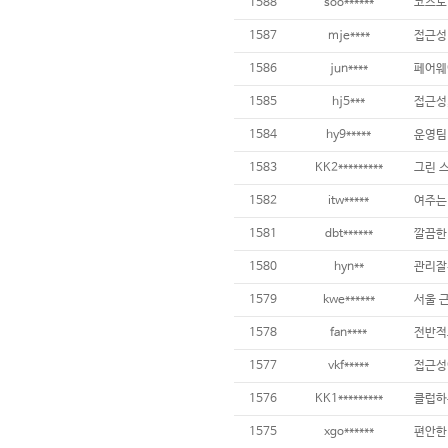
1588
soo******
1587
mje****
접근성 
1586
jun****
1585
hj5***
1584
hy9*****
운영팀
1583
KK2*********
1582
itw*****
1581
dbt******
깔끔한
1580
hyn**
관리잘
1579
kwe******
서울 
1578
fan****
1577
vkf*****
1576
KK1*********
1575
xgo******
편안한