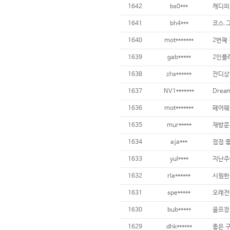
1642
bs0***
1641
bh4***
1640
mot*******
2번째 
1639
gab*****
1638
zhs******
1637
NV1*******
1636
mot*******
1635
mur*****
1634
aja***
점점 좋
1633
yul****
1632
rla******
1631
spe*****
1630
bub*****
1629
dhk******
좋은 구