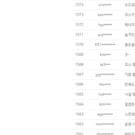
1574
cro*****
1573
sso******
코스가
1572
hyu*****
에너지
1571
yuj******
숨겨진
1570
KK1*********
1569
kns***
굿~
1568
ta5***
1567
yyy*********
기분 
1566
kto****
만족도
1565
hot*****
1564
kim****
1563
age******
스트레
1562
min********
1561
don*******