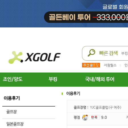
서원힐스
인
조인/양도
부킹
국내/해외 투어
이용후기
이용후기
골프장명 :
YJC골프클럽(구 여주)
골프장
평점
9.0
일본골프장