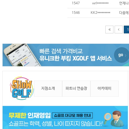
1547
wrl********
언제나 
1546
KK2*********
1
지점소개
파트너 연습장
아카데미