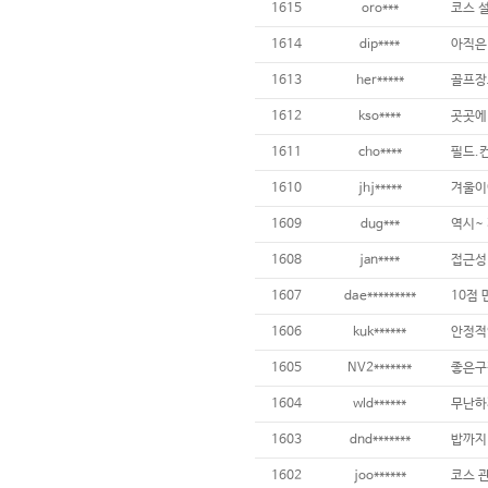
1615
oro***
1614
dip****
아직은 
1613
her*****
1612
kso****
1611
cho****
1610
jhj*****
겨울이
1609
dug***
1608
jan****
1607
dae*********
10점
1606
kuk******
안정적
1605
NV2*******
좋은구
1604
wld******
무난하
1603
dnd*******
밥까지
1602
joo******