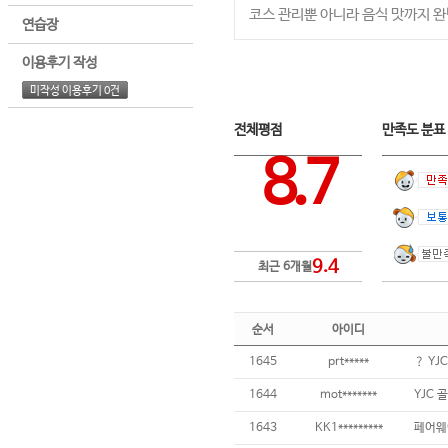
코스 관리뿐 아니라 음식 맛까지 완
연습장
이용후기 작성
미작성 이용후기 0건
전체평점
만족도 분
8.7
9.4
최근 6개월
순서
아이디
1645
prt*****
1644
mot*******
YJC 
1643
KK1*********
페어웨