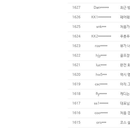
1627
Dan******
1626
KK1*********
페어웨이
1625
snk***
1624
KK2*********
1623
ros*****
뷰가 너
1622
hjy****
1621
luc****
1620
hw5***
1619
csc*****
1618
fly*****
1617
ss1******
1616
coo*****
1615
oro***