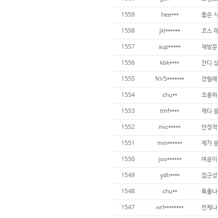
1559
hee***
좋은 
1558
jkl******
1557
sup*****
재방문 
1556
kbk****
1555
NV5*******
1554
chu**
1553
tmf****
1552
mic*****
안정적
1551
min******
제가 
1550
joo******
1549
ydh****
1548
chu**
1547
wrl********
언제나 