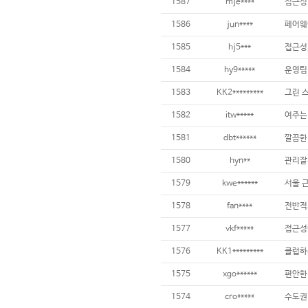
1587
mje****
접근성 
1586
jun****
1585
hj5***
1584
hy9*****
운영팀
1583
KK2*********
1582
itw*****
1581
dbt******
깔끔한
1580
hyn**
관리잘
1579
kwe******
서울 
1578
fan****
1577
vkf*****
1576
KK1*********
1575
xgo******
편안한
1574
cro*****