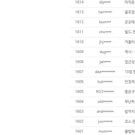
1614
dip****
아직은 
1613
her*****
1612
kso****
1611
cho****
1610
jhj*****
겨울이
1609
dug***
1608
jan****
1607
dae*********
10점
1606
kuk******
안정적
1605
NV2*******
좋은구
1604
wld******
무난하
1603
dnd*******
밥까지
1602
joo******
1601
mom***