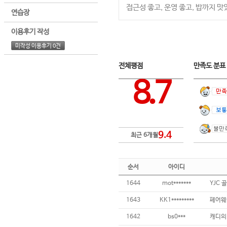
접근성 좋고, 운영 좋고, 밥까지 맛
연습장
이용후기 작성
미작성 이용후기 0건
전체평점
만족도 분
8.7
9.4
최근 6개월
순서
아이디
1644
mot*******
YJC 
1643
KK1*********
페어웨
1642
bs0***