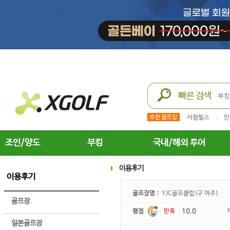
서원힐스
인
조인/양도
부킹
국내/해외 투어
이용후기
이용후기
골프장명 :
YJC골프클럽(구 여주)
골프장
평점
10.0
일본골프장