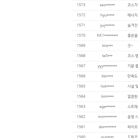
1573
sso******
코스가
1572
hyu*****
에너지
1571
yuj******
숨겨진
1570
KK1*********
1569
kns***
굿~
1568
ta5***
1567
yyy*********
기분 
1566
kto****
만족도
1565
hot*****
1564
kim****
1563
age******
스트레
1562
min********
1561
don*******
1560
gun****