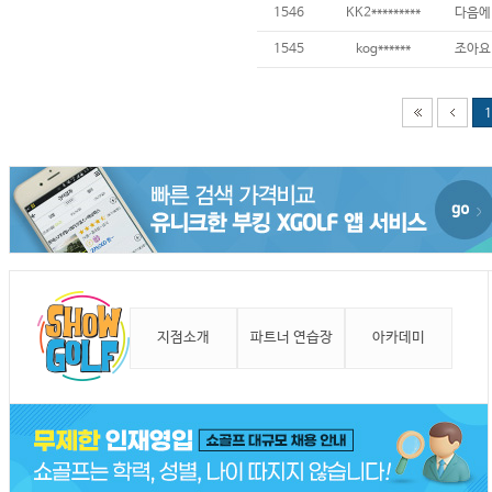
1546
KK2*********
1545
kog******
조아요
1
지점소개
파트너 연습장
아카데미