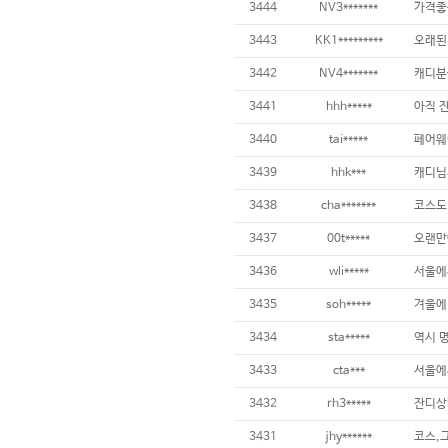
3444
NV3*******
3443
KK1*********
3442
NV4*******
3441
hhh*****
3440
tai*****
3439
hhk***
3438
cha*******
3437
00t*****
3436
wli*****
3435
soh*****
3434
sta*****
3433
cta***
3432
rh3*****
잔디상태
3431
jhy******
코스,