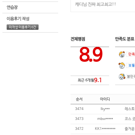
캐디님 진짜 최고최고!!
연습장
이용후기 작성
미작성 이용후기 0건
전체평점
만족도 분
8.9
9.1
최근 6개월
순서
아이디
3474
lky***
3473
mbw*****
3472
KK1*********