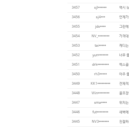
3457
sjl******
3456
sj4***
3455
jds****
3454
NV_********
가격대비
3453
tai*****
3452
yun*******
3451
drk********
3450
rh3*****
3449
KK1*********
전체적으
3448
Win********
골프장중
3447
sma****
3446
fut********
3445
NV3*******
친절하고