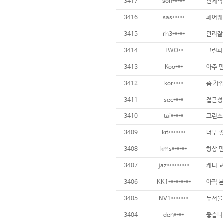
3417
soh*****
3416
sas*****
3415
rh3*****
3414
TWO**
3413
Koo***
3412
kor****
3411
sec****
접근성 
3410
tai*****
3409
kit*******
3408
kms******
3407
jaz*********
3406
KK1*********
3405
NV1*******
뉴서울
3404
den****