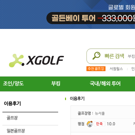
서원힐스
인
조인/양도
부킹
국내/해외 투어
이용후기
이용후기
골프장명 :
뉴서울
골프장
평점
10.0
일본골프장