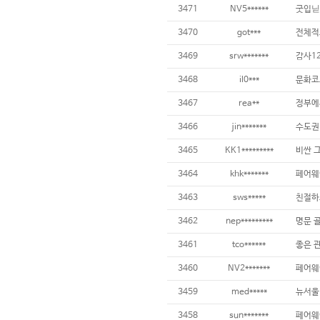
3471
NV5******
굿입닏
3470
got***
전체적
3469
srw*******
감사12
3468
il0***
3467
rea**
3466
jin*******
3465
KK1*********
3464
khk*******
3463
sws*****
3462
nep*********
3461
tco******
좋은 
3460
NV2*******
3459
med*****
뉴서울 
3458
sun*******