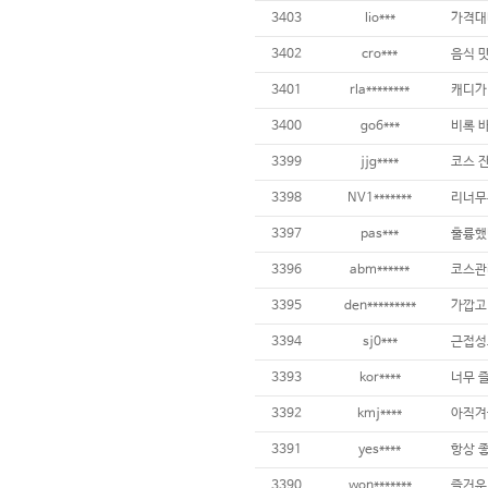
3403
lio***
3402
cro***
음식 맛
3401
rla********
3400
go6***
3399
jjg****
3398
NV1*******
리너무
3397
pas***
훌륭했
3396
abm******
3395
den*********
3394
sj0***
3393
kor****
3392
kmj****
3391
yes****
3390
won*******
즐거운 