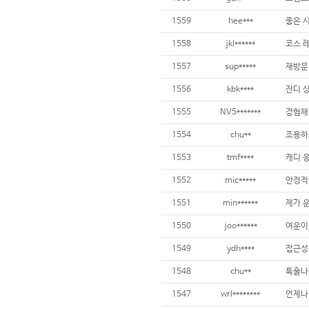
1559
hee***
좋은 
1558
jkl******
1557
sup*****
재방문 
1556
kbk****
1555
NV5*******
1554
chu**
1553
tmf****
1552
mic*****
안정적
1551
min******
제가 
1550
joo******
1549
ydh****
1548
chu**
1547
wrl********
언제나 