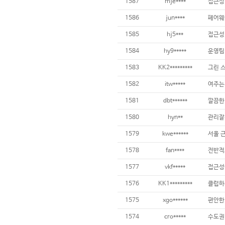
1587
mje****
접근성 
1586
jun****
1585
hj5***
1584
hy9*****
운영팀
1583
KK2*********
1582
itw*****
1581
dbt******
깔끔한
1580
hyn**
관리잘
1579
kwe******
서울 
1578
fan****
1577
vkf*****
1576
KK1*********
1575
xgo******
편안한
1574
cro*****