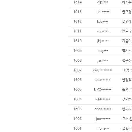
1614
dip****
아직은 
1613
her*****
1612
kso****
1611
cho****
1610
jhj*****
겨울이
1609
dug***
1608
jan****
1607
dae*********
10점
1606
kuk******
안정적
1605
NV2*******
좋은구
1604
wld******
무난하
1603
dnd*******
밥까지
1602
joo******
1601
mom***