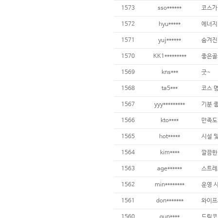
1573
sso******
코스가
1572
hyu*****
에너지
1571
yuj******
숨겨진
1570
KK1*********
1569
kns***
굿~
1568
ta5***
1567
yyy*********
기분 
1566
kto****
만족도
1565
hot*****
1564
kim****
1563
age******
스트레
1562
min********
1561
don*******
1560
gun****