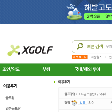
서원힐스
인
조인/양도
부킹
국내/해외 투어
이용후기
이용후기
골프장명 :
YJC골프클럽(구 여주)
골프장
평점
8.0
일본골프장