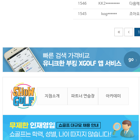
1546
KK2*********
1545
kog******
조아요
1
지점소개
파트너 연습장
아카데미