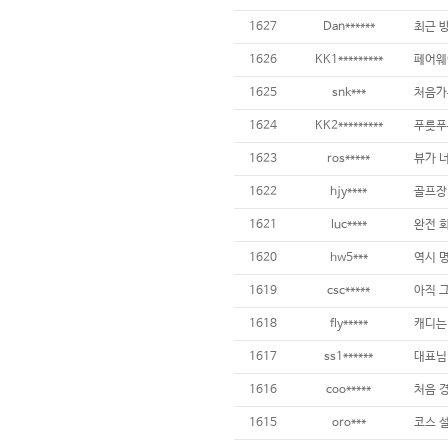
1627
Dan******
1626
KK1*********
페어웨이
1625
snk***
1624
KK2*********
1623
ros*****
뷰가 너
1622
hjy****
1621
luc****
1620
hw5***
1619
csc*****
1618
fly*****
1617
ss1******
1616
coo*****
1615
oro***