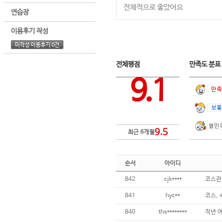
전체적으로 좋았어요
연습장
이용후기 작성
미작성 이용후기 0건
전체평점
만족도 분
9.1
9.5
최근 6개월
순서
아이디
842
cjk****
841
hyc**
코스,
840
ths********