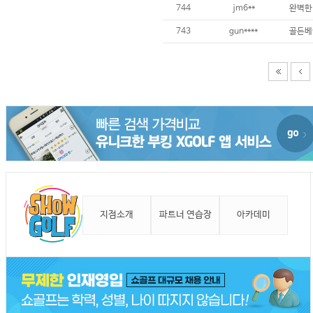
744
jm6**
완벽한
743
gun****
골든베
지점소개
파트너 연습장
아카데미