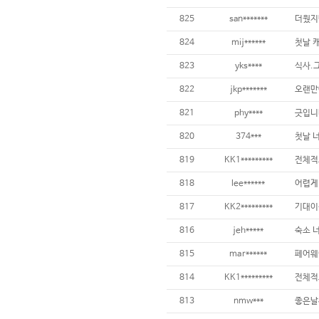
825
san*******
824
mij******
823
yks****
822
jkp*******
821
phy****
820
374***
819
KK1*********
818
lee******
817
KK2*********
816
jeh*****
815
mar******
814
KK1*********
전체적
813
nmw***