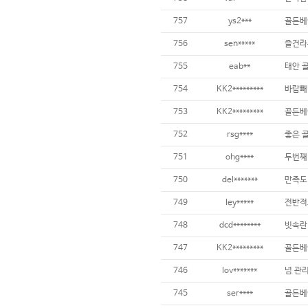
757
ys2***
골든베
756
sen*****
즐건라
755
eab**
태안 
754
KK2*********
바람빼
753
KK2*********
골든베
752
rsg****
좋은 
751
ohg****
두번째
750
del*******
만족도
749
ley*****
전반적
748
dcd********
빗속란
747
KK2*********
골든베
746
lov*******
745
ser****
골든베