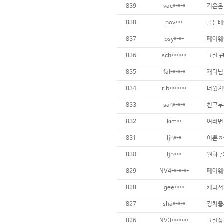
839
vac*****
838
nov***
골든베
837
bsy****
836
sch******
835
fal******
834
rib*******
833
san*****
832
kim**
831
ljh***
830
ljh***
829
NV4*******
828
gee****
827
sha*****
826
NV3*******