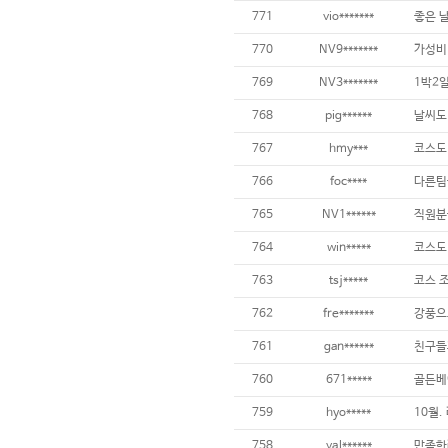
771
vio*******
770
NV9*******
가성비 
769
NV3*******
768
pig******
767
hmy***
766
foc****
765
NV1******
직원분들
764
win*****
763
tsj*****
코스 조
762
fre*******
761
gan******
760
671*****
골든베
759
hyo*****
758
val******