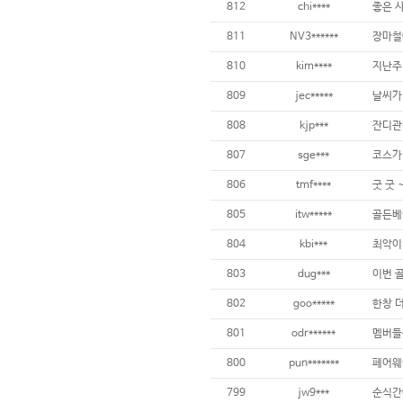
812
chi****
811
NV3******
810
kim****
809
jec*****
808
kjp***
807
sge***
코스가
806
tmf****
굿 굿 
805
itw*****
골든베
804
kbi***
803
dug***
802
goo*****
801
odr******
800
pun*******
799
jw9***