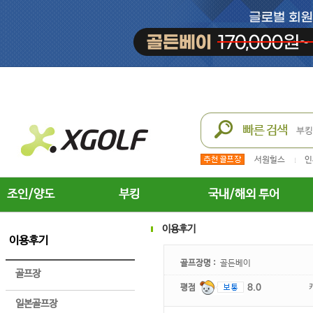
서원힐스
인
조인/양도
부킹
국내/해외 투어
이용후기
이용후기
골프장명 :
골든베이
골프장
평점
8.0
일본골프장