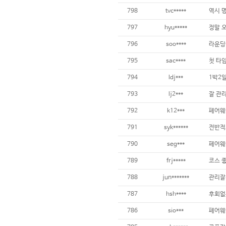
798
tvc*****
797
hyu*****
796
soo****
795
sac****
794
ldj***
1박2
793
lj2***
792
k12***
791
syk******
790
seg***
789
frj*****
788
jun*******
관리잘
787
hsh****
786
sio***