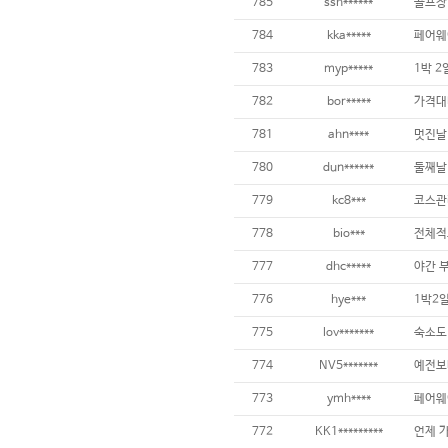
785
ssh******
784
kka*****
페어웨이
783
myp*****
1박 2
782
bor*****
781
ahn****
780
dun******
779
kc8***
코스관
778
bio***
전체적
777
dhc*****
776
hye***
775
lov*******
774
NV5*******
773
ymh****
772
KK1*********