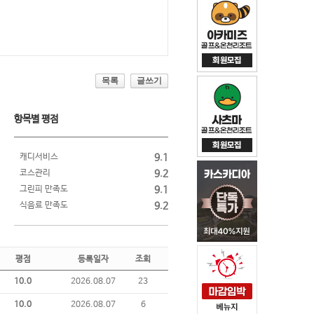
목록
글쓰기
항목별 평점
캐디서비스
9.1
코스관리
9.2
그린피 만족도
9.1
식음료 만족도
9.2
평점
등록일자
조회
10.0
2026.08.07
23
10.0
2026.08.07
6