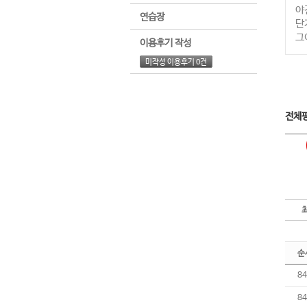
야
연습장
단
그
이용후기 작성
미작성 이용후기 0건
전체
순
84
84