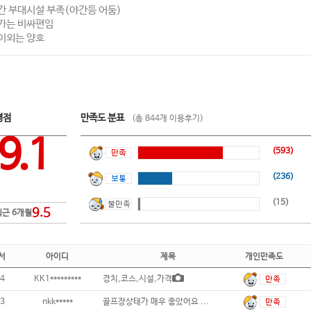
간 부대시설 부족(야간등 어둠)
가는 비싸편임
이외는 양호
평점
만족도 분표
(총 844개 이용후기)
9.1
(593)
(236)
(15)
9.5
최근 6개월
서
아이디
제목
개인만족도
4
KK1*********
경치,코스,시설,가격
3
nkk*****
골프장상태가 매우 좋았어요 ...