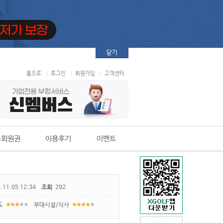
닫기
홈으로
로그인
회원가입
고객센터
본회원권
이용후기
이벤트
.11.05 12:34
조회
292
도
부대시설/식사