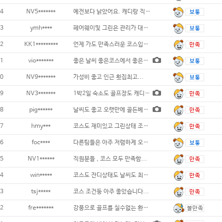
4
NV5*******
예전보다 낡았어요. 캐디랑 직원들의 친절도는
3
ymh****
페어웨이및 그린은 관리가 대부분 잘되어 있었
2
KK1*********
언제 가도 만족스러운 코스입니다. 주변 먹
1
vio*******
좋은 날씨 좋은코스에서 좋은사람들과 라운
0
NV9*******
가성비 좋고 인근 횟집최고...
9
NV3*******
1박2일 숙소도 골프장도 캐디분들도 너무 맘
8
pig******
날씨도 좋고 오랫만에 골든베이에 왔는데 라운
7
hmy***
코스도 재미있고 그린상태 조아요 숙소도 깔끔
6
foc****
다른팀들은 아주 저렴하게 오신분들도 많은데
5
NV1******
직원분들 , 코스 모두 만족함...
4
win*****
코스도 잔디상태도 날씨도 최상이였습니다...
3
tsj*****
코스 조건둥 아주 좋았습니다...
2
fre*******
강풍으로 골프를 칠수없는 환경이었는데 취