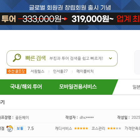
서원힐스
인서울27
메이플비치
국내/해외 투어
모바일전용서비스
일
후기
골프장명 :
골든베이
작성자 :
dhc*****
작성일 :
2025
평점
7.5
캐디서비스
코스관리
가격만족