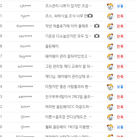
2
cjk****
코스관리 나쁘지 않지만 조금좁은 느낌이 들
1
hyc**
코스, 숙박시설,조식 너무 만
0
ths********
작년 여름휴가에 이어 올해로 2번째 방문했
9
vac*****
기온은 다소높았지만 모두 잊을만큼 페어웨이와
8
nov***
골든베이
7
bsy****
페어웨이 관리 잘되어있엇고 밸리 마운틴코스
6
sch******
그린 관리및 케디 교육이 잘 되어있어서
5
fal******
캐디님, 페어웨이 관리상태 모두 대만
4
rib*******
더웠지만 좋은 사람들과의 롼딩이었어요
3
san*****
친구부부4팀이서 2박3일 골프여행은 좋
2
kim**
여러번 골든베이CC 라운드하였지만 페어웨이&
1
ljh***
이쁜ㅈ골프장 잔디상태도굿. 그린에 디봇수리는
0
ljh***
월화 골든베이 1박2일 이용했어요. 덥고습했