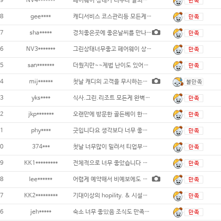
9
NV4*******
페어웨이 상태가 너무나 잘되있스니다 뷰도 정
8
gee****
캐디서비스 코스관리등 모든게 상위입니다.
7
sha*****
경치좋은곳에 좋은날씨를 만나 내 점수 빼고
6
NV3*******
그린상태너무좋고 페어웨이 상태좋고 캐디분
5
san*******
더웠지만~~제법 난이도 있어서 동반자들 만족
4
mij******
첫날 캐디의 고객을 무시하는듯한 말투 때문에
3
yks****
식사.그린.리조트 모든게 완벽했어요...
2
jkp*******
오랜만에 방문한 골든베이 한화가 넘긴 후
1
phy****
긋입니다요 생각보다 너무 좋아서 더 좋았던거
0
374***
첫날 너무많이 밀려서 티업부터 마치는데까지
9
KK1*********
전체적으로 너무 좋았습니다 네번쩨 패키지 방
8
lee******
어렵게 예약해서 비예보에도 불구하고 강행했는
7
KK2*********
기대이상의 hopility. & 시설들 넘
6
jeh*****
숙소 너무 좋맜음 조식도 만족도 좋음 1