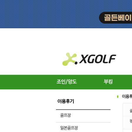
조인/양도
부킹
이용
이용후기
골프장
일본골프장