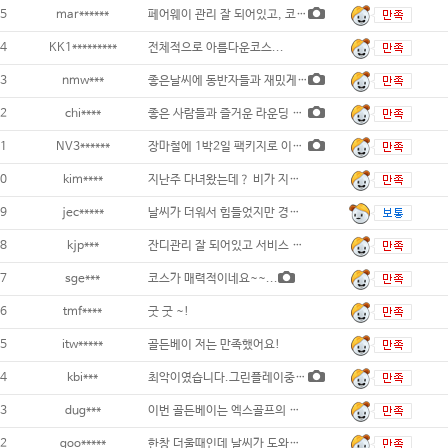
5
mar******
페어웨이 관리 잘 되어있고, 코스 재
4
KK1*********
전체적으로 아름다운코스...
3
nmw***
좋은날씨에 동반자들과 재밌게치고왔습니다 골
2
chi****
좋은 사람들과 즐거운 라운딩 다녀왔습니다.
1
NV3******
장마철에 1박2일 팩키지로 이용했습니다. 이
0
kim****
지난주 다녀왔는데？ 비가 지나가는 시점에서
9
jec*****
날씨가 더워서 힘들었지만 경치도 좋고 숙소도
8
kjp***
잔디관리 잘 되어있고 서비스 좋음...
7
sge***
코스가 매력적이네요~~...
6
tmf****
굿 굿 ~!
5
itw*****
골든베이 저는 만족했어요!
4
kbi***
최악이였습니다.그린플레이중. 코스에 스프링쿨
3
dug***
이번 골든베이는 엑스골프의 신속하고 친절한
2
goo*****
한창 더울때인데 날씨가 도와줘서 너무 시원하