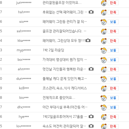
8
jun*******
관리잘된골프장 이었어요...
7
hsh****
후회없는 선택 페어웨이,그린 최상
6
sio***
페어웨이 그린등 관리가 잘 되어있으며 경관이
5
ssh******
골프장 관리잘되어있습니다. 그린상태도 좋습
4
kka*****
페어웨이, 그린상대 모두 짱!!!
3
myp*****
1박 2일 라운딩
2
bor*****
가격대비 명성대비 뭔가 많이 부족한 골프장
1
ahn****
멋진날 지인들과 행복한 라운딩 이었습니다.
0
dun******
둘째날 캐디 문제 있던거 빼고는 전체적으로
9
kc8***
코스관리,숙소,식사 캐디서비스
8
bio***
전체적으로 좋았어요...
7
dhc*****
야간 부대시설 부족(야간등 어둠) 단가는
6
hye***
1박2일골프투어여서 27홀을 다돌아보았습니
5
lov*******
숙소도 여전히 관리잘되어 깔끔 골프 진행도