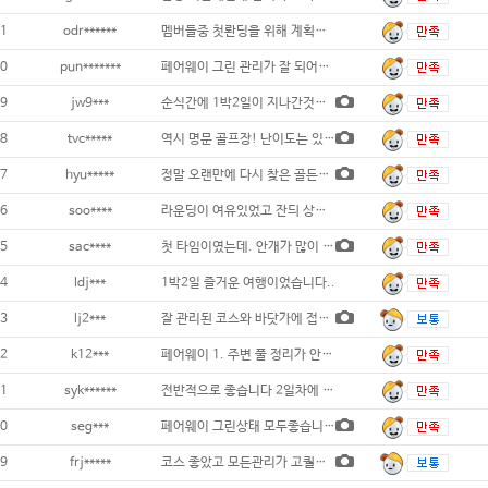
1
odr******
멤버들중 첫롼딩을 위해 계획한 골든베이 1박
0
pun*******
페어웨이 그린 관리가 잘 되어있고
9
jw9***
순식간에 1박2일이 지나간것같네요 첫날 오션
8
tvc*****
역시 명문 골프장! 난이도는 있지만 관리
7
hyu*****
정말 오랜만에 다시 찾은 골든베이마지막 기억
6
soo****
라운딩이 여유있었고 잔듸 상태등도 좋았음..
5
sac****
첫 타임이였는데. 안개가 많이 껴서 조금 불
4
ldj***
1박2일 즐거운 여행이었습니다..
3
lj2***
잘 관리된 코스와 바닷가에 접한 풍광에 즐거
2
k12***
페어웨이 1. 주변 풀 정리가 안되어 있
1
syk******
전반적으로 좋습니다 2일차에 우천으로 못
0
seg***
페어웨이 그린상태 모두좋습니다 숙소또한만족
9
frj*****
코스 좋았고 모든관리가 고퀄이였어요. 다만