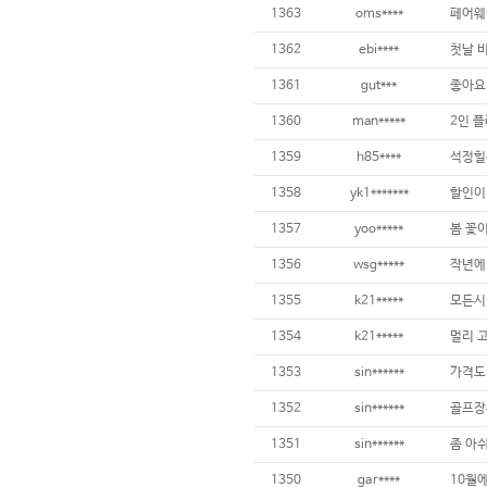
1363
oms****
1362
ebi****
1361
gut***
1360
man*****
2인 플
1359
h85****
1358
yk1*******
1357
yoo*****
1356
wsg*****
1355
k21*****
1354
k21*****
1353
sin******
1352
sin******
1351
sin******
1350
gar****