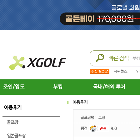
서원힐스
인
조인/양도
부킹
국내/해외 투어
이용후기
이용후기
골프장명 :
고창
골프장
평점
9.0
일본골프장