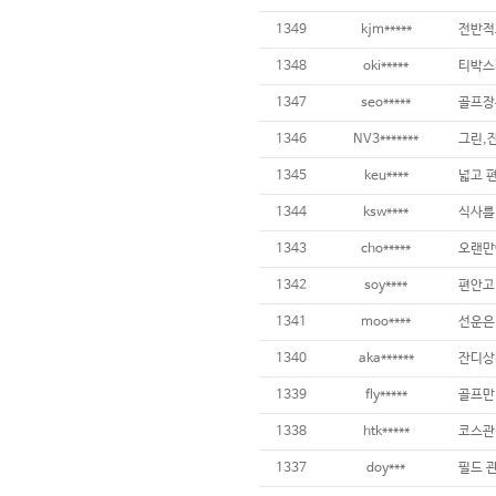
1349
kjm*****
전반적
1348
oki*****
1347
seo*****
1346
NV3*******
1345
keu****
1344
ksw****
1343
cho*****
1342
soy****
1341
moo****
1340
aka******
1339
fly*****
1338
htk*****
1337
doy***