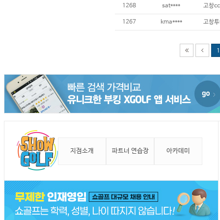
1268
sat****
고창cc
1267
kma****
고창투
1
지점소개
파트너 연습장
아카데미