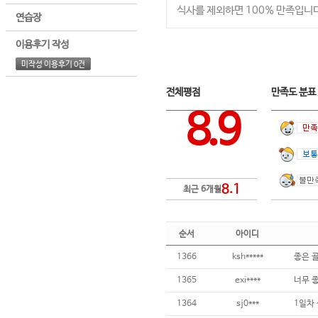
식사를 제외하면 100% 만족입니다
연습장
이용후기 작성
미작성 이용후기 0건
전체평점
만족도 분
8.9
8.1
최근 6개월
순서
아이디
1366
ksh*****
좋은 
1365
exi****
1364
sj0***