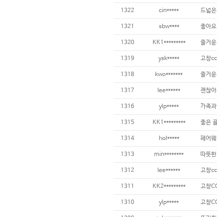
1322
cin*****
드넓은
1321
sbw****
좋아요
1320
KK1*********
즐거운
1319
ysk*****
고창cc
1318
kwo*******
즐거운
1317
lee******
괜찮아
1316
ylp*****
1315
KK1*********
좋은 
1314
hol*****
페어웨
1313
min********
따뜻한
1312
lee******
고창cc
1311
KK2*********
고창C
1310
ylp*****
고창C