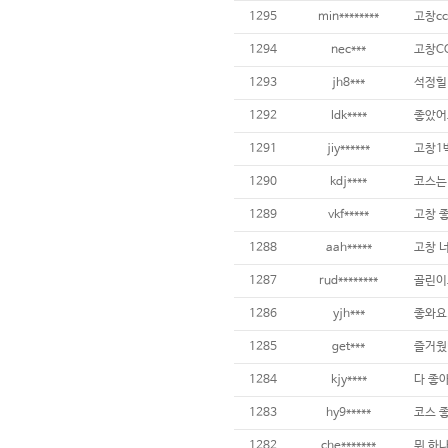
1295
min********
1294
nec***
1293
jh8***
석정힐
1292
ldk****
좋았어
1291
jiy******
고창1
1290
kdj****
1289
vkf*****
고창 
1288
aah*****
고창 
1287
rud********
골린이
1286
yjh***
좋와요.
1285
get***
1284
kjy****
다 좋
1283
hy9*****
코스 
1282
che*******
뭐 하