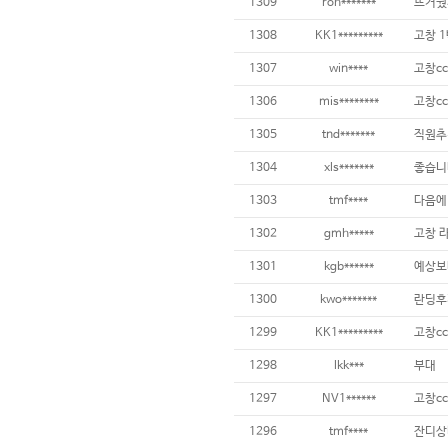
1309
roh*******
뜨거웠
1308
KK1*********
고창 1
1307
win****
고창cc
1306
mis********
고창c
1305
tnd*******
직원추
1304
xls*******
좋습니
1303
tmf****
다음에 
1302
gmh*****
고창 
1301
kgb******
예상보
1300
kwo*******
란딩후
1299
KK1*********
고창cc
1298
lkk***
부대
1297
NV1******
고창cc
1296
tmf****
잔디상