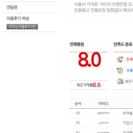
서울서 가까운 거리의 이점만큼 
연습장
친절했고 진행또한 밀림없이 매끄
이용후기 작성
미작성 이용후기 0건
전체평점
만족도 분
8.0
8.6
최근 6개월
순서
아이디
93
dld*****
한여름
92
jin****