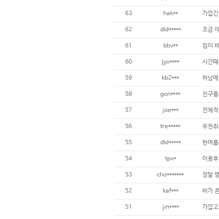
63
hak**
가깝긴
62
dld*****
조금 아
61
bbv**
집이 
60
jyo****
시간때문
59
kb2***
하남에
58
gon****
친구들
57
joe***
전체적
56
tre*****
우천취
55
dld*****
한여름
54
tpx*
이용후
53
cho*******
52
kaf***
비가 온
51
jin****