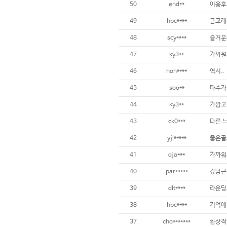
50
ehd**
이용후
49
hbc****
근교래서
48
scy****
즐거운
47
ky3**
가까원
46
hoh****
역시..
45
soo**
타수가.
44
ky3**
가깝고
43
ck0***
다른 
42
yjl*****
좋은골
41
qja***
가까워
40
par*****
강남근
39
dlt****
38
hbc****
37
cho*******
환상적