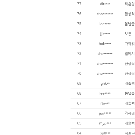
77
dlt****
76
cho*******
환상적
75
lee****
봄날을
74
jjk****
보통
73
hoh****
가까워
72
dre******
집에서 
71
cho*******
환상적
70
cho*******
환상적
69
ghk**
캐슬랙
68
lee****
봄날을
67
rbw**
캐슬랙
66
jus*****
가까워
65
myp***
캐슬렉
64
pp0***
서울 