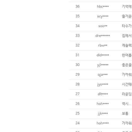
36
hbc****
35
scy****
즐거운
34
soo**
타수가.
33
dre******
집에서 
32
rbw**
캐슬랙
31
dld*****
한여름
30
yjl*****
좋은골
29
qja***
가까워
28
jyo****
시간때문
27
dlt****
26
hoh****
역시..
25
jjk****
보통
24
hoh****
가까워