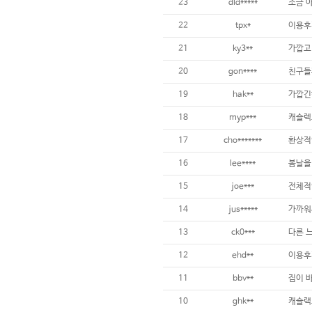
23
dld*****
조금 아
22
tpx*
이용후
21
ky3**
가깝고
20
gon****
친구들
19
hak**
가깝긴
18
myp***
캐슬렉
17
cho*******
환상적
16
lee****
봄날을
15
joe***
전체적
14
jus*****
가까워
13
ck0***
다른 
12
ehd**
이용후
11
bbv**
집이 
10
ghk**
캐슬랙