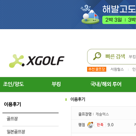
서원힐스
인
조인/양도
부킹
국내/해외 투어
이용후기
이용후기
골프장명 :
캐슬렉스
골프장
평점
9.0
일본골프장