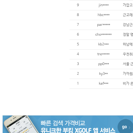
9
jin****
8
hbc****
근교래서
7
par*****
강남근
6
cho*******
5
kb2***
하남에
4
tre*****
우천취
3
pp0***
서울 
2
ky3**
가까원
1
kaf***
비가 온