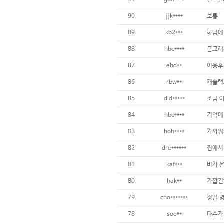
91
gon****
친구들
90
jjk****
보통
89
kb2***
하남에
88
hbc****
근교래서
87
ehd**
이용후
86
rbw**
캐슬랙
85
dld*****
조금 아
84
hbc****
83
hoh****
가까워
82
dre******
집에서 
81
kaf***
비가 온
80
hak**
가깝긴
79
cho*******
78
soo**
타수가.