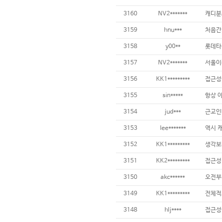
3160
NV2*******
3159
hnu***
3158
y00**
3157
NV2*******
3156
KK1*********
3155
sin*****
3154
jud***
3153
lee*******
역시 
3152
KK1*********
3151
KK2*********
3150
akc******
3149
KK1*********
3148
hlj****
접근성이