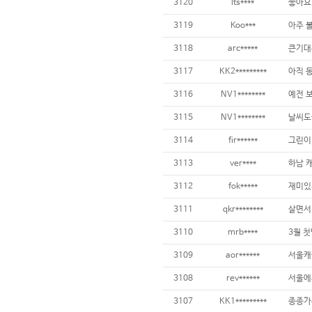
3120
lts****
3119
Koo***
아주 불
3118
arc*****
3117
KK2*********
3116
NV1********
3115
NV1********
3114
fir******
3113
ver****
하남 
3112
fok*****
재미있게
3111
qkr********
3110
mrb****
3109
aor******
3108
rev******
3107
KK1*********