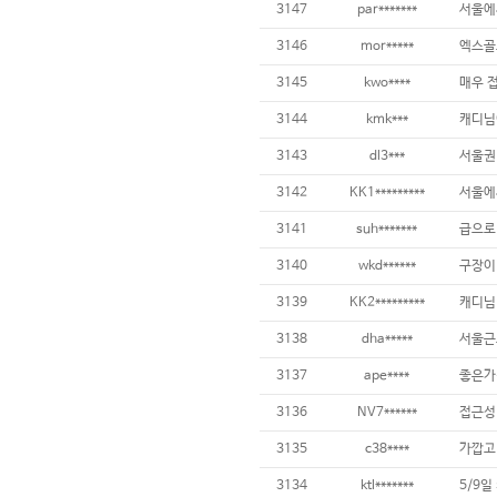
3147
par*******
3146
mor*****
3145
kwo****
3144
kmk***
3143
dl3***
3142
KK1*********
3141
suh*******
3140
wkd******
구장이
3139
KK2*********
3138
dha*****
3137
ape****
좋은가
3136
NV7******
3135
c38****
3134
ktl*******
5/9