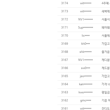
3174
wit******
3173
wit******
3172
NV1*******
3171
Sup********
페어웨
3170
lic****
3169
kh0***
가깝고
3168
shk******
3167
NV1*******
3166
sw0***
3165
jeo******
3164
kan*******
3163
kwo*******
3162
gmc****
3161
wit******