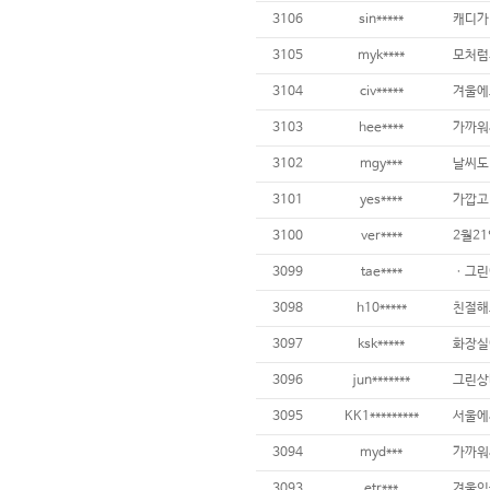
3106
sin*****
3105
myk****
3104
civ*****
3103
hee****
가까워서
3102
mgy***
날씨도
3101
yes****
가깝고 
3100
ver****
3099
tae****
3098
h10*****
친절해요 
3097
ksk*****
3096
jun*******
3095
KK1*********
3094
myd***
3093
etr***