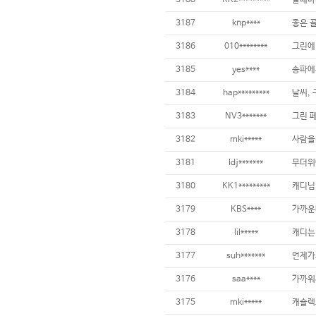
3188
KK2*********
3187
knp****
3186
010********
3185
yes****
3184
hap*********
날씨, 
3183
NV3*******
3182
mki*****
3181
ldj*******
3180
KK1*********
3179
KBS****
3178
lil*****
3177
suh*******
3176
saa****
3175
mki*****