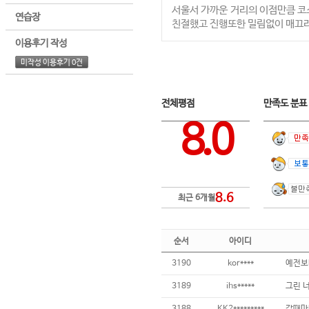
서울서 가까운 거리의 이점만큼 
연습장
친절했고 진행또한 밀림없이 매끄
이용후기 작성
미작성 이용후기 0건
전체평점
만족도 분
8.0
8.6
최근 6개월
순서
아이디
3190
kor****
3189
ihs*****