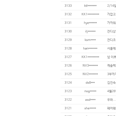
3133
ktl*******
2/14
3132
KK1*********
3131
hye******
3130
ilj******
3129
ksm****
3128
han*******
3127
KK1*********
넘 이쁘
3126
NV3*******
3125
NV2*******
3124
ds8***
3123
nog*****
4월2
3122
asd****
3121
she*****