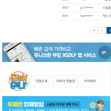
3092
p12******
3091
han******
1
지점소개
파트너 연습장
아카데미