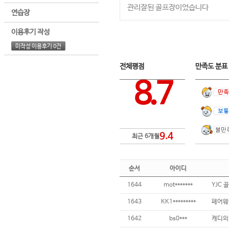
관리잘된 골프장이었습니다
연습장
이용후기 작성
미작성 이용후기 0건
전체평점
만족도 분
8.7
9.4
최근 6개월
순서
아이디
1644
mot*******
YJC 
1643
KK1*********
페어웨
1642
bs0***