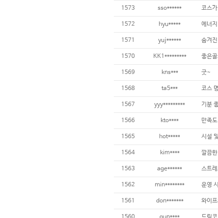
1573
sso******
코스가
1572
hyu*****
에너지
1571
yuj******
숨겨진
1570
KK1*********
1569
kns***
굿~
1568
ta5***
1567
yyy*********
기분 
1566
kto****
만족도
1565
hot*****
1564
kim****
1563
age******
스트레
1562
min********
1561
don*******
1560
gun****