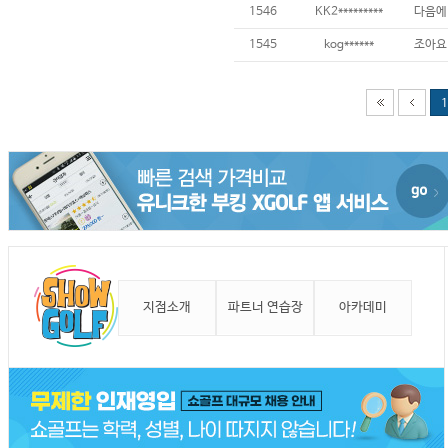
1546
KK2*********
1545
kog******
조아요
1
지점소개
파트너 연습장
아카데미