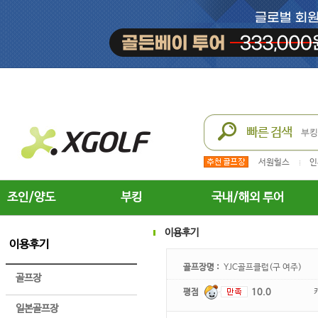
서원힐스
인
조인/양도
부킹
국내/해외 투어
이용후기
이용후기
골프장명 :
YJC골프클럽(구 여주)
골프장
평점
10.0
일본골프장