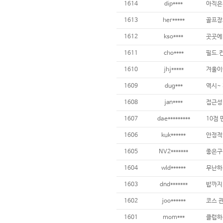
1614
dip****
아직은 
1613
her*****
1612
kso****
1611
cho****
1610
jhj*****
겨울이
1609
dug***
1608
jan****
1607
dae*********
10점
1606
kuk******
안정적
1605
NV2*******
좋은구
1604
wld******
무난하
1603
dnd*******
밥까지
1602
joo******
1601
mom***