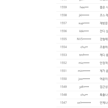
1559
hee***
좋은 
1558
jkl******
1557
sup*****
재방문 
1556
kbk****
1555
NV5*******
1554
chu**
1553
tmf****
1552
mic*****
안정적
1551
min******
제가 
1550
joo******
1549
ydh****
1548
chu**
1547
wrl********
언제나 