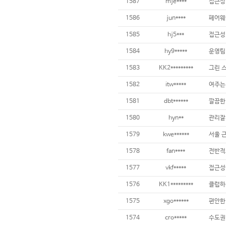
1587
mje****
접근성 
1586
jun****
1585
hj5***
1584
hy9*****
운영팀
1583
KK2*********
1582
itw*****
1581
dbt******
깔끔한
1580
hyn**
관리잘
1579
kwe******
서울 
1578
fan****
1577
vkf*****
1576
KK1*********
1575
xgo******
편안한
1574
cro*****