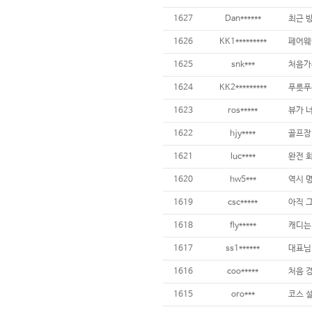
1627
Dan******
1626
KK1*********
페어웨이
1625
snk***
1624
KK2*********
1623
ros*****
뷰가 너
1622
hjy****
1621
luc****
1620
hw5***
1619
csc*****
1618
fly*****
1617
ss1******
1616
coo*****
1615
oro***