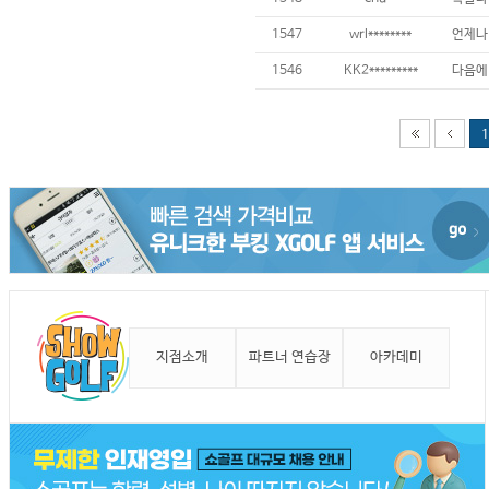
1547
wrl********
언제나 
1546
KK2*********
1
지점소개
파트너 연습장
아카데미