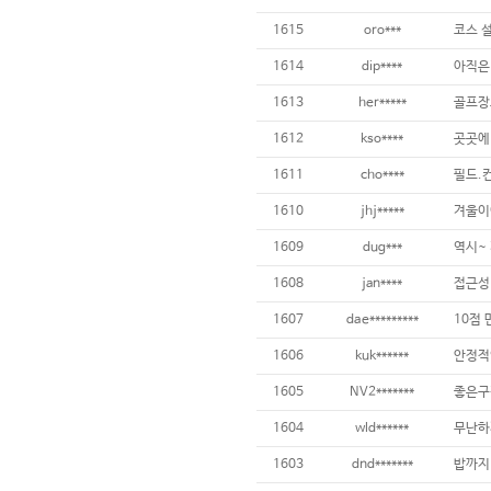
1615
oro***
1614
dip****
아직은 
1613
her*****
1612
kso****
1611
cho****
1610
jhj*****
겨울이
1609
dug***
1608
jan****
1607
dae*********
10점
1606
kuk******
안정적
1605
NV2*******
좋은구
1604
wld******
무난하
1603
dnd*******
밥까지