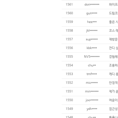
1561
don*******
1560
gun****
1559
hee***
좋은 
1558
jkl******
1557
sup*****
재방문 
1556
kbk****
1555
NV5*******
1554
chu**
1553
tmf****
1552
mic*****
안정적
1551
min******
제가 
1550
joo******
1549
ydh****
1548
chu**