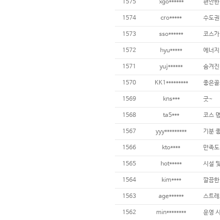
1575
xgo******
편안한
1574
cro*****
1573
sso******
코스가
1572
hyu*****
에너지
1571
yuj******
숨겨진
1570
KK1*********
1569
kns***
굿~
1568
ta5***
1567
yyy*********
기분 
1566
kto****
만족도
1565
hot*****
1564
kim****
1563
age******
스트레
1562
min********