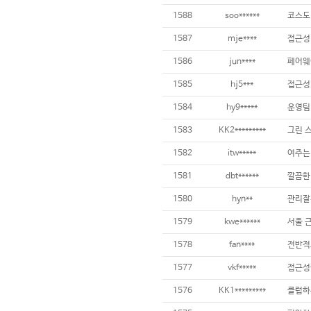
1588
soo******
1587
mje****
접근성 
1586
jun****
1585
hj5***
1584
hy9*****
운영팀
1583
KK2*********
1582
itw*****
1581
dbt******
깔끔한
1580
hyn**
관리잘
1579
kwe******
서울 
1578
fan****
1577
vkf*****
1576
KK1*********