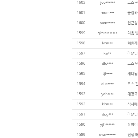
1602
joo******
1601
mom***
1600
yam*****
1599
qkr*********
처음 
1598
lvm***
1597
ksi**
1596
dlc****
1595
tjf****
캐디님
1594
dus****
코스 
1593
ydh****
해장국
1592
klm***
1591
dug***
1590
yjh******
1589
qwe******