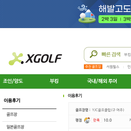
서원힐스
인
조인/양도
부킹
국내/해외 투어
이용후기
이용후기
골프장명 :
YJC골프클럽(구 여주)
골프장
평점
10.0
일본골프장