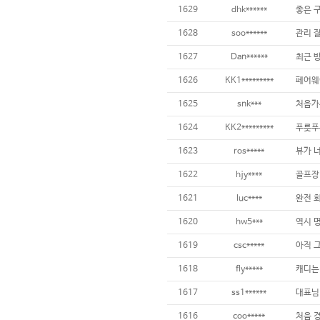
1629
dhk******
좋은 구
1628
soo******
관리 잘
1627
Dan******
1626
KK1*********
페어웨이
1625
snk***
1624
KK2*********
1623
ros*****
뷰가 너
1622
hjy****
1621
luc****
1620
hw5***
1619
csc*****
1618
fly*****
1617
ss1******
1616
coo*****