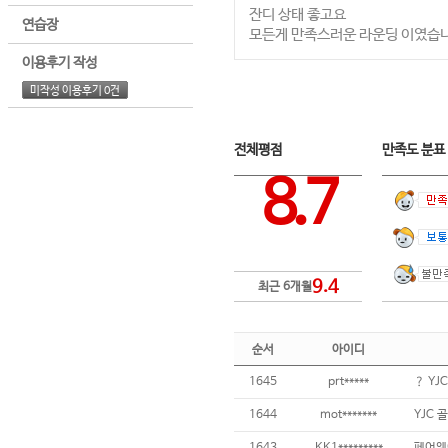
잔디 상태 좋고요
연습장
모든게 만족스러운 라운딩 이였습니
이용후기 작성
미작성 이용후기 0건
전체평점
만족도 분
8.7
9.4
최근 6개월
순서
아이디
1645
prt*****
1644
mot*******
YJC 