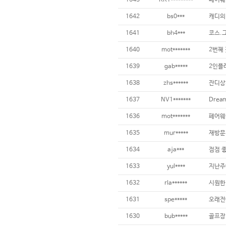
1643
KK1*********
페어웨
1642
bs0***
1641
bh4***
1640
mot*******
2번째 
1639
gab*****
1638
zhs******
1637
NV1*******
1636
mot*******
1635
mur*****
1634
aja***
점점 좋
1633
yul****
1632
rla******
1631
spe*****
1630
bub*****