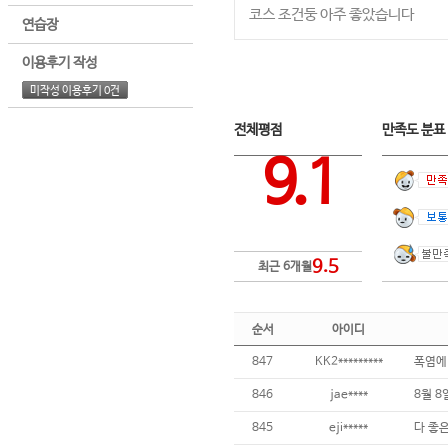
코스 조건둥 아주 좋았습니다
연습장
이용후기 작성
미작성 이용후기 0건
전체평점
만족도 분
9.1
9.5
최근 6개월
순서
아이디
847
KK2*********
846
jae****
845
eji*****