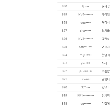
830
ljh***
829
NV4*******
828
gee****
827
sha*****
826
NV3*******
825
san*******
824
mij******
823
yks****
822
jkp*******
821
phy****
820
374***
819
KK1*********
818
lee******