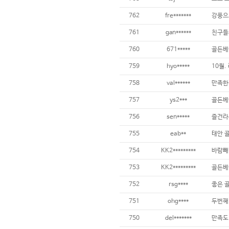
762
fre*******
761
gan******
760
671*****
골든베
759
hyo*****
758
val******
757
ys2***
골든베
756
sen*****
즐건라
755
eab**
태안 
754
KK2*********
바람빼
753
KK2*********
골든베
752
rsg****
좋은 
751
ohg****
두번째
750
del*******
만족도