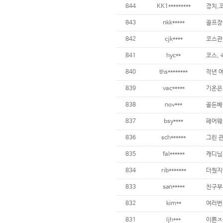
844
KK1*********
경치,
843
nkk*****
골프장상
842
cjk****
841
hyc**
코스,
840
ths********
839
vac*****
838
nov***
골든베
837
bsy****
836
sch******
835
fal******
834
rib*******
833
san*****
832
kim**
831
ljh***