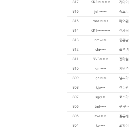
817
KK2*********
816
jeh*****
815
mar******
814
KK1*********
전체적
813
nmw***
812
chi****
811
NV3******
810
kim****
809
jec*****
808
kjp***
807
sge***
코스가
806
tmf****
굿 굿 
805
itw*****
골든베
804
kbi***