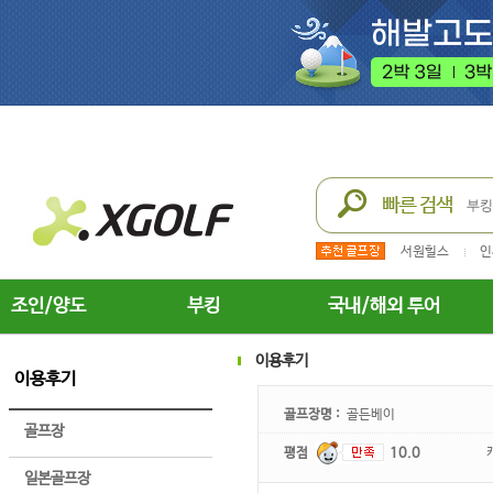
서원힐스
인
조인/양도
부킹
국내/해외 투어
이용후기
이용후기
골프장명 :
골든베이
골프장
평점
10.0
일본골프장