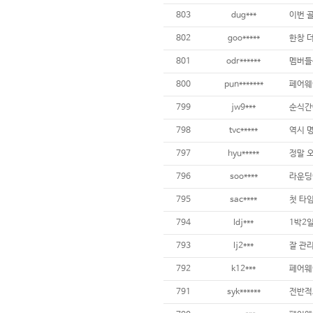
803
dug***
802
goo*****
801
odr******
800
pun*******
799
jw9***
798
tvc*****
797
hyu*****
796
soo****
795
sac****
794
ldj***
1박2
793
lj2***
792
k12***
791
syk******