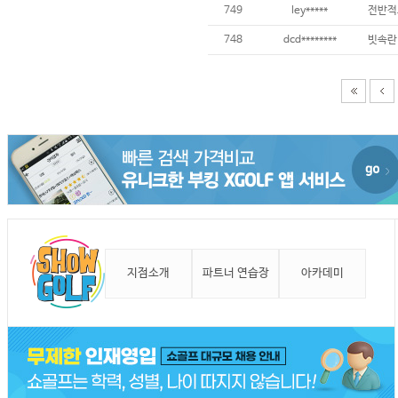
749
ley*****
전반적
748
dcd********
빗속란
지점소개
파트너 연습장
아카데미