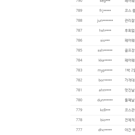
790
seg***
789
frj*****
788
jun*******
관리잘
787
hsh****
786
sio***
785
ssh******
784
kka*****
페어웨이
783
myp*****
1박 2
782
bor*****
781
ahn****
780
dun******
779
kc8***
코스관
778
bio***
전체적
777
dhc*****