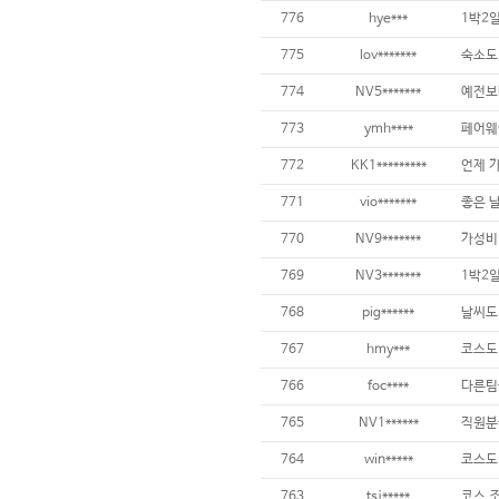
776
hye***
775
lov*******
774
NV5*******
773
ymh****
772
KK1*********
771
vio*******
770
NV9*******
가성비 
769
NV3*******
768
pig******
767
hmy***
766
foc****
765
NV1******
직원분들
764
win*****
763
tsj*****
코스 조