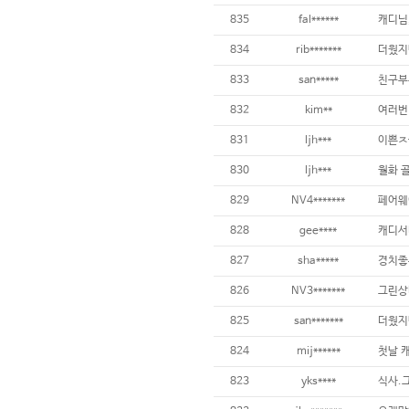
835
fal******
834
rib*******
833
san*****
832
kim**
831
ljh***
830
ljh***
829
NV4*******
828
gee****
827
sha*****
826
NV3*******
825
san*******
824
mij******
823
yks****