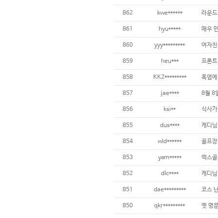
862
kwe******
861
hyu*****
매우 
860
yyy*********
여자친
859
heu***
858
KK2*********
857
jae****
856
ksi**
855
dus****
854
wld******
853
yam*****
엑스골
852
dlc****
캐디님
851
dae*********
코스 
850
qkr*********