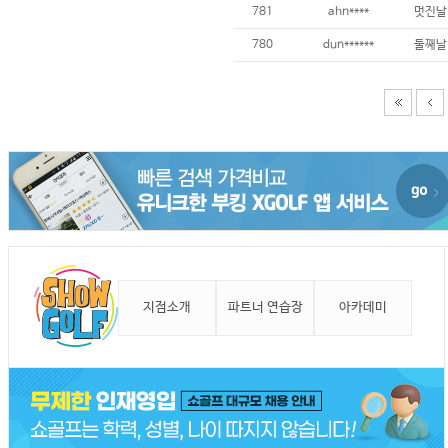
781
ahn****
780
dun******
지점소개
파트너 연습장
아카데미