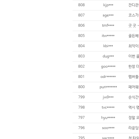
808
kjp***
807
sge***
코스가
806
tmf****
굿 굿 
805
itw*****
골든베
804
kbi***
803
dug***
802
goo*****
801
odr******
800
pun*******
799
jw9***
798
tvc*****
797
hyu*****
796
soo****
795
sac****