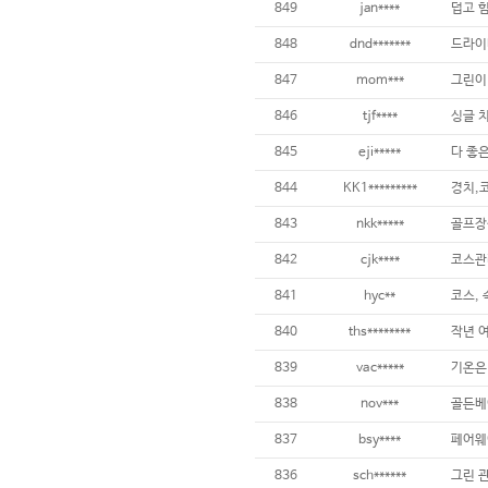
849
jan****
덥고 
848
dnd*******
847
mom***
846
tjf****
845
eji*****
844
KK1*********
경치,
843
nkk*****
골프장상
842
cjk****
841
hyc**
코스,
840
ths********
839
vac*****
838
nov***
골든베
837
bsy****
836
sch******