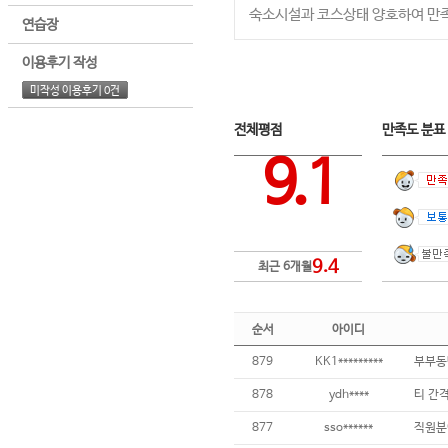
숙소시설과 코스상태 양호하여 만
연습장
이용후기 작성
미작성 이용후기 0건
전체평점
만족도 분
9.1
9.4
최근 6개월
순서
아이디
879
KK1*********
부부동
878
ydh****
877
sso******