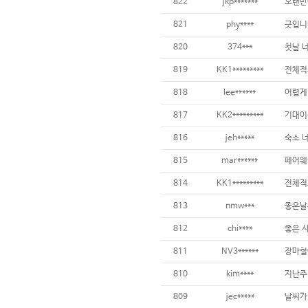
822
jkp*******
821
phy****
820
374***
819
KK1*********
818
lee******
817
KK2*********
816
jeh*****
815
mar******
814
KK1*********
전체적
813
nmw***
812
chi****
811
NV3******
810
kim****
809
jec*****