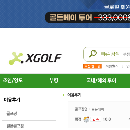
서원힐스
인
조인/양도
부킹
국내/해외 투어
이용후기
이용후기
골프장명 :
골든베이
골프장
평점
10.0
일본골프장