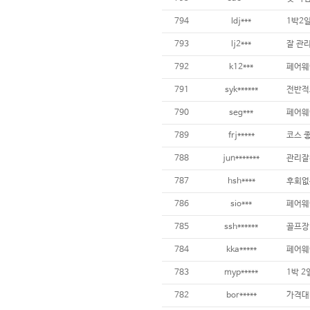
794
ldj***
1박2
793
lj2***
792
k12***
791
syk******
790
seg***
789
frj*****
788
jun*******
관리잘
787
hsh****
786
sio***
785
ssh******
784
kka*****
페어웨이
783
myp*****
1박 2
782
bor*****