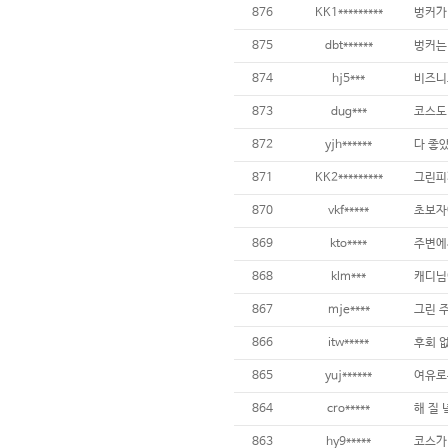
876
KK1*********
벙커가
875
dbt******
874
hj5***
비즈니
873
dug***
872
yjh******
다 좋
871
KK2*********
870
vkf*****
초보자
869
kto****
868
klm***
캐디님
867
mje****
866
itw*****
후회 
865
yuj******
864
cro*****
863
hy9*****
코스가