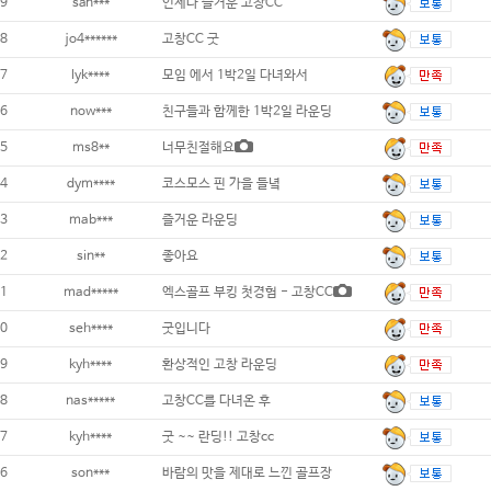
9
san***
언제나 즐거운 고창CC
8
jo4******
고창CC 굿
7
lyk****
모임 에서 1박2일 다녀와서
6
now***
친구들과 함께한 1박2일 라운딩
5
ms8**
너무친절해요
4
dym****
코스모스 핀 가을 들녘
3
mab***
즐거운 라운딩
2
sin**
좋아요
1
mad*****
엑스골프 부킹 첫경험 - 고창CC
0
seh****
굿입니다
9
kyh****
환상적인 고창 라운딩
8
nas*****
고창CC를 다녀온 후
7
kyh****
굿 ~~ 란딩!! 고창cc
6
son***
바람의 맛을 제대로 느낀 골프장