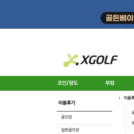
조인/양도
부킹
이용
이용후기
골프장
일본골프장