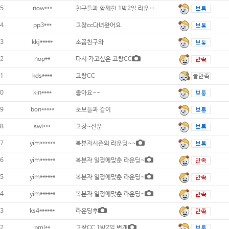
5
now***
친구들과 함께한 1박2일 라운딩..
4
pp3***
고창cc다녀왔어요
3
kkj*****
소꼽친구와
2
nop**
다시 가고싶은 고창CC
1
kds****
고창CC
0
kin****
좋아요~~
9
bon*****
초보들과 같이
8
swl***
고창~선운
7
yim******
복분자시즌의 라운딩~~
6
yim******
복분자 일정에맞춘 라운딩~
5
yim******
복분자 일정에맞춘 라운딩~
4
yim******
복분자 일정에맞춘 라운딩~
3
ks4******
라운딩후
2
pml**
고창CC 1박2일 번개