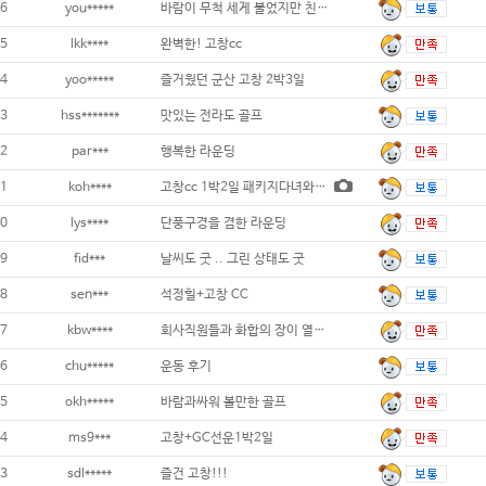
6
you*****
바람이 무척 세게 불었지만 친구들과 즐거운
5
lkk****
완벽한! 고창cc
4
yoo*****
즐거웠던 군산 고창 2박3일
3
hss*******
맛있는 전라도 골프
2
par***
행복한 라운딩
1
koh****
고창cc 1박2일 패키지다녀와서..
0
lys****
단풍구경을 겸한 라운딩
9
fid***
날씨도 굿 .. 그린 상태도 굿
8
sen***
석정힐+고창 CC
7
kbw****
회사직원들과 화합의 장이 열렸습니다.
6
chu*****
운동 후기
5
okh*****
바람과싸워 볼만한 골프
4
ms9***
고창+GC선운1박2일
3
sdl*****
즐건 고창!!!