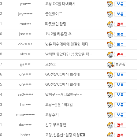
3
yho***
고창 CC를 다녀와서
2
joy******
좋았었여^^
1
mot***
따듯했던 란딩
0
jss*****
1박2일 라운딩 후
9
dok*****
넓은 페워에이에 친절한 캐디...
8
ohz***
날씨만 좋았다면 넘 좋았을 패키지...
7
jja****
고창cc
6
ori*****
GC선운CC에서 회장배
5
ori*****
GC선운CC에서 회장배
4
se0******
날씨굿~~캐디오빠굿~~
3
her***
고창+선운 1박2일
2
moo*******
고창후기
1
dae****
친구 부부동반
0
hhh**
고창,선운산-힐링 여정