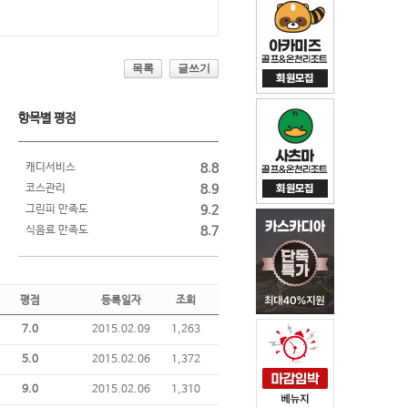
목록
글쓰기
항목별 평점
캐디서비스
8.8
코스관리
8.9
그린피 만족도
9.2
식음료 만족도
8.7
평점
등록일자
조회
7.0
2015.02.09
1,263
5.0
2015.02.06
1,372
9.0
2015.02.06
1,310