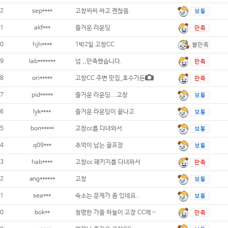
2
sep****
고창씨씨 싸고 괜찮음.
1
akf***
즐거운 라운딩
0
hjh****
1박2일 고창CC
9
lab*******
넘 ,,만족했습니다.
8
ori*****
고창CC 주변 맛집_호수가든
7
pid*****
즐거운 라운딩...고창
6
lyk****
즐거운 라운딩이 끝나고
5
bon*****
고창cc를 다녀와서
4
q09***
추억이 남는 골프장
3
hab****
고창cc 패키지를 다녀와서
2
ang******
고창
1
sea***
숙소는 문제가 좀 있네요..
0
bok**
청명한 가을 하늘이 고장 CC에 내리다.