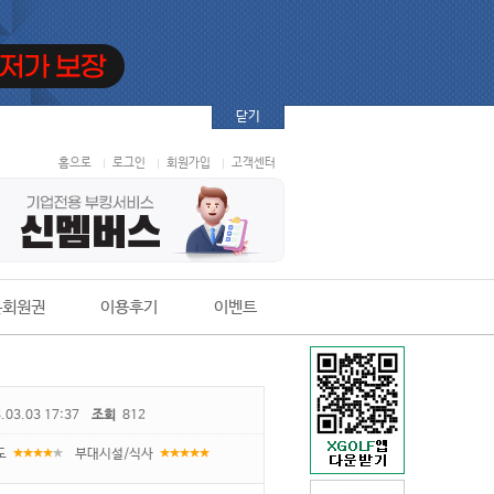
닫기
홈으로
로그인
회원가입
고객센터
본회원권
이용후기
이벤트
.03.03 17:37
조회
812
도
부대시설/식사