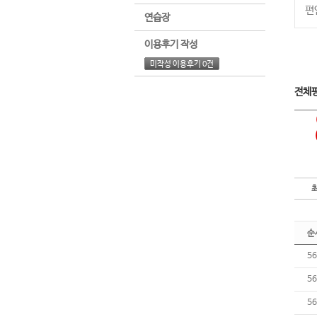
편
연습장
이용후기 작성
미작성 이용후기 0건
전체
순
56
56
56