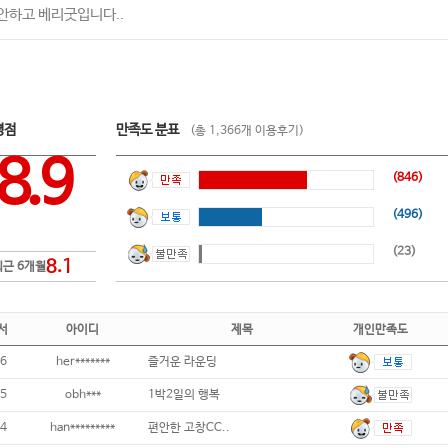
안하고 베리굿입니다..
평점
만족도 분표
(총 1,366개 이용후기)
8.9
(846)
(496)
(23)
8.1
최근 6개월
서
아이디
제목
개인만족도
6
her*******
즐거운 라운딩
5
obh***
1박2일의 행복
4
han*********
편안한 고창CC..