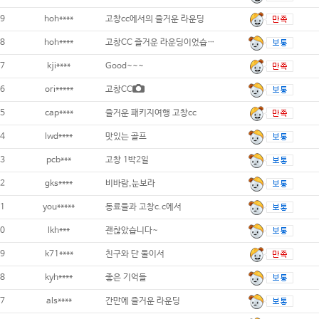
9
hoh****
고창cc에서의 즐거운 라운딩
8
hoh****
고창CC 즐거운 라운딩이었습니다.
7
kji****
Good~~~
6
ori*****
고창CC
5
cap****
즐거운 패키지여행 고창cc
4
lwd****
맛있는 골프
3
pcb***
고창 1박2일
2
gks****
비바람,눈보라
1
you*****
동료들과 고창c.c에서
0
lkh***
괜찮았습니다~
9
k71****
친구와 단 둘이서
8
kyh****
좋은 기억들
7
als****
간만에 즐거운 라운딩