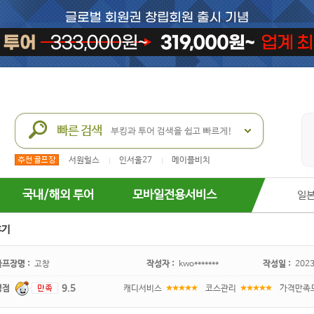
서원힐스
인서울27
메이플비치
국내/해외 투어
모바일전용서비스
일
후기
골프장명 :
고창
작성자 :
kwo*******
작성일 :
2023
평점
9.5
캐디서비스
코스관리
가격만족