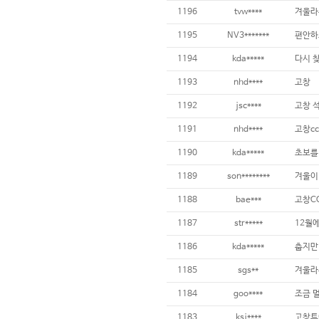
1196
tvw****
겨울라
1195
NV3*******
편안하
1194
kda*****
다시 
1193
nhd****
고창
1192
jsc****
고창 
1191
nhd****
고창cc
1190
kda*****
초보를 
1189
son********
겨울이
1188
bae***
고창C
1187
str*****
1186
kda*****
춥지만 
1185
sgs**
겨울라
1184
goo****
조금 
1183
ksj****
고창투