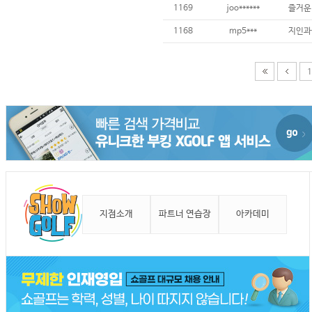
1169
joo******
즐거운
1168
mp5***
지인과
1
지점소개
파트너 연습장
아카데미