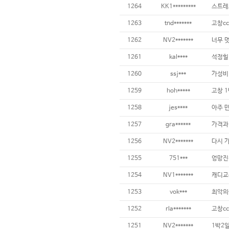
1264
KK1*********
스트레
1263
tnd*******
1262
NV2*******
너무 멋
1261
kal****
석정힐
1260
ssj***
가성비
1259
hoh*****
고창 
1258
jes****
아주 
1257
gra******
1256
NV2*******
다시 
1255
751***
엉망진
1254
NV1*******
캐디교
1253
vok***
최악의
1252
rla*******
고창cc
1251
NV2*******
1박2일