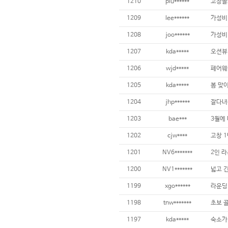
1210
plu******
고창골
1209
lee******
가성비
1208
joo******
가성비 
1207
kda*****
오션뷰
1206
wjd*****
페어웨
1205
kda*****
봄 맞
1204
jhp******
잘다녀
1203
bae***
3월에
1202
cjw****
고창 
1201
NV6*******
2인 
1200
NV1*******
1199
xgo******
라운딩
1198
tnw*******
초보 
1197
kda*****