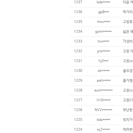
1237
kda*****
더운 
1236
gp8***
1235
mov****
고창투
1234
gom******
넓은 
1233
tvw****
가성비
1232
yre*****
고창 아
1231
hj5***
고창cc
1230
str*****
1229
aah*****
즐거웠
1228
eun********
고창cc
1227
h10*****
고창C
1226
NV2*******
무난한
1225
kda*****
위치가
1224
ej2*****
여러번