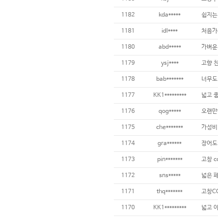
1182
kda*****
1181
idl****
처음가
1180
abd*****
1179
ysj****
고향 
1178
bab*******
너무도
1177
KK1*********
넓고 
1176
qog*****
오랜만
1175
che*******
가성비
1174
gra******
장어도
1173
pin*******
1172
sns*****
1171
thq*******
고창C
1170
KK1*********
넓고 