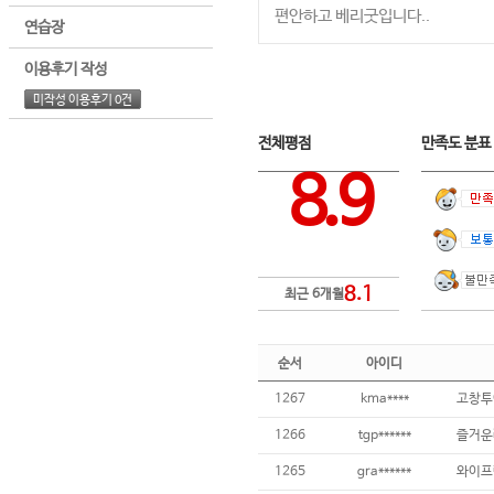
편안하고 베리굿입니다..
연습장
이용후기 작성
미작성 이용후기 0건
전체평점
만족도 분
8.9
8.1
최근 6개월
순서
아이디
1267
kma****
고창투
1266
tgp******
1265
gra******