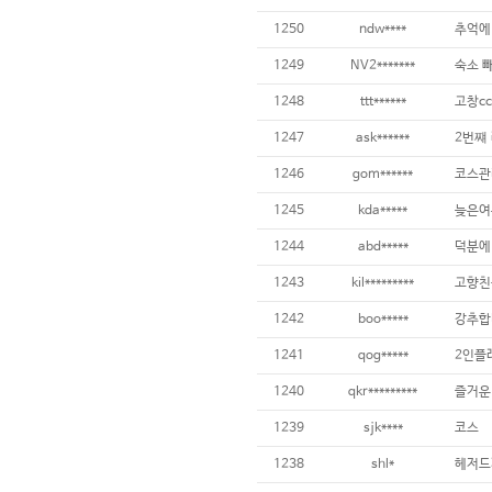
1250
ndw****
추억에
1249
NV2*******
숙소 
1248
ttt******
고창cc
1247
ask******
2번쨰
1246
gom******
코스관
1245
kda*****
늦은여
1244
abd*****
덕분에
1243
kil*********
고향친
1242
boo*****
강추합
1241
qog*****
2인플
1240
qkr*********
즐거운
1239
sjk****
코스
1238
shl*
헤저드