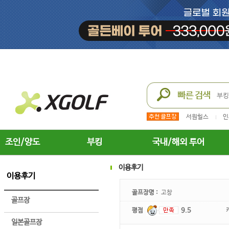
서원힐스
인
조인/양도
부킹
국내/해외 투어
이용후기
이용후기
골프장명 :
고창
골프장
평점
9.5
일본골프장