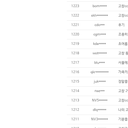
1223
bom*****
고창cc
1222
skh********
고창cc
1221
cdo***
후기
1220
cgm****
조용히
1219
kda*****
초여름
1218
wot******
1217
blu****
1216
qkr*********
1215
juk*****
정말좋
1214
nse***
고창 2
1213
NV5******
고창cc
1212
dlq******
나의 
1211
NV3*******
기분좋