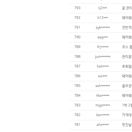
793
lj2***
792
k12***
791
syk******
790
seg***
789
frj*****
788
jun*******
관리잘
787
hsh****
786
sio***
785
ssh******
784
kka*****
페어웨이
783
myp*****
1박 2
782
bor*****
781
ahn****