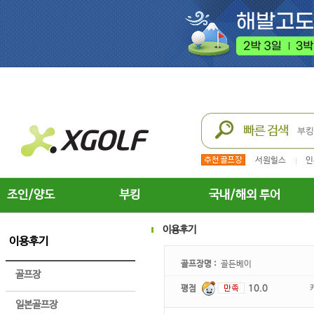
서원힐스
인
조인/양도
부킹
국내/해외 투어
이용후기
이용후기
골프장명 :
골든베이
골프장
평점
10.0
일본골프장