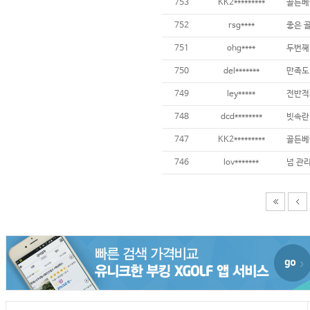
753
KK2*********
골든베
752
rsg****
좋은 
751
ohg****
두번째
750
del*******
만족도
749
ley*****
전반적
748
dcd********
빗속란
747
KK2*********
골든베
746
lov*******