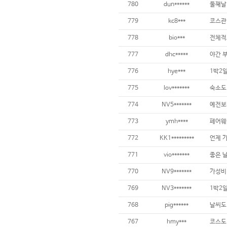
780
dun******
779
kc8***
코스관
778
bio***
전체적
777
dhc*****
776
hye***
775
lov*******
774
NV5*******
773
ymh****
772
KK1*********
771
vio*******
770
NV9*******
가성비 
769
NV3*******
768
pig******
767
hmy***