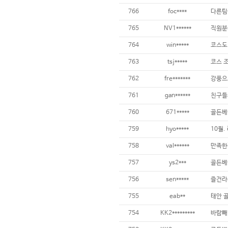
766
foc****
765
NV1******
직원분들
764
win*****
763
tsj*****
코스 조
762
fre*******
761
gan******
760
671*****
골든베
759
hyo*****
758
val******
757
ys2***
골든베
756
sen*****
즐건라
755
eab**
태안 
754
KK2*********
바람빼