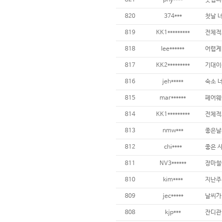
820
374***
819
KK1*********
818
lee******
817
KK2*********
816
jeh*****
815
mar******
814
KK1*********
전체적
813
nmw***
812
chi****
811
NV3******
810
kim****
809
jec*****
808
kjp***