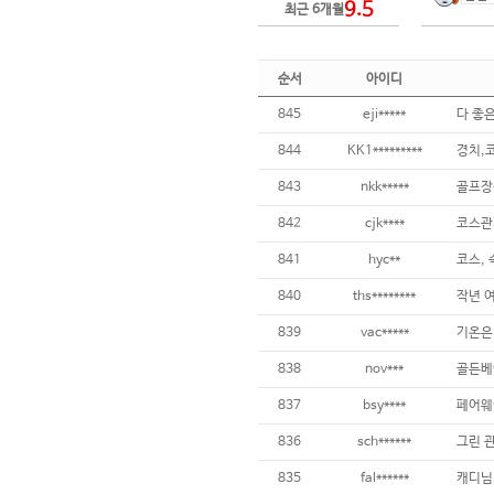
9.5
최근 6개월
순서
아이디
845
eji*****
844
KK1*********
경치,
843
nkk*****
골프장상
842
cjk****
841
hyc**
코스,
840
ths********
839
vac*****
838
nov***
골든베
837
bsy****
836
sch******
835
fal******