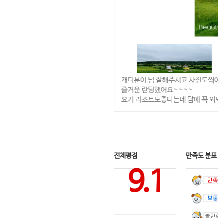
캐디분이 넘 잘해주시고 사진도찍
즐거운 란딩했어요~~~~
요기 리조트도좋다는데 담에 꼭 
전체평점
만족도 분
9.1