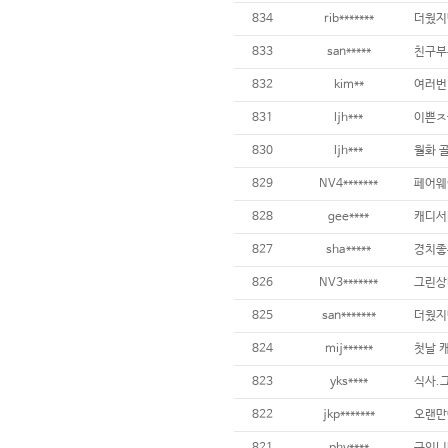
834
rib*******
833
san*****
832
kim**
831
ljh***
830
ljh***
829
NV4*******
828
gee****
827
sha*****
826
NV3*******
825
san*******
824
mij******
823
yks****
822
jkp*******
821
phy****