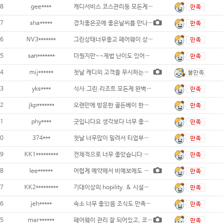
8
gee****
캐디서비스 코스관리등 모든게 상위입니다.
7
sha*****
경치좋은곳에 좋은날씨를 만나 내 점수 빼고
6
NV3*******
그린상태너무좋고 페어웨이 상태좋고 캐디분
5
san*******
더웠지만~~제법 난이도 있어서 동반자들 만족
4
mij******
첫날 캐디의 고객을 무시하는듯한 말투 때문에
3
yks****
식사.그린.리조트 모든게 완벽했어요...
2
jkp*******
오랜만에 방문한 골든베이 한화가 넘긴 후
1
phy****
긋입니다요 생각보다 너무 좋아서 더 좋았던거
0
374***
첫날 너무많이 밀려서 티업부터 마치는데까지
9
KK1*********
전체적으로 너무 좋았습니다 네번쩨 패키지 방
8
lee******
어렵게 예약해서 비예보에도 불구하고 강행했는
7
KK2*********
기대이상의 hopility. & 시설들 넘
6
jeh*****
숙소 너무 좋맜음 조식도 만족도 좋음 1
5
mar******
페어웨이 관리 잘 되어있고, 코스 재