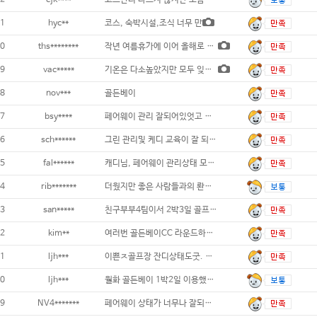
2
cjk****
코스관리 나쁘지 않지만 조금좁은 느낌이 들
1
hyc**
코스, 숙박시설,조식 너무 만
0
ths********
작년 여름휴가에 이어 올해로 2번째 방문했
9
vac*****
기온은 다소높았지만 모두 잊을만큼 페어웨이와
8
nov***
골든베이
7
bsy****
페어웨이 관리 잘되어있엇고 밸리 마운틴코스
6
sch******
그린 관리및 케디 교육이 잘 되어있어서
5
fal******
캐디님, 페어웨이 관리상태 모두 대만
4
rib*******
더웠지만 좋은 사람들과의 롼딩이었어요
3
san*****
친구부부4팀이서 2박3일 골프여행은 좋
2
kim**
여러번 골든베이CC 라운드하였지만 페어웨이&
1
ljh***
이쁜ㅈ골프장 잔디상태도굿. 그린에 디봇수리는
0
ljh***
월화 골든베이 1박2일 이용했어요. 덥고습했
9
NV4*******
페어웨이 상태가 너무나 잘되있스니다 뷰도 정