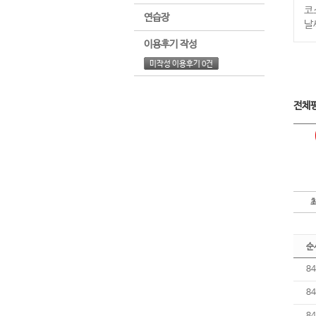
코
연습장
날
이용후기 작성
미작성 이용후기 0건
전체
순
84
84