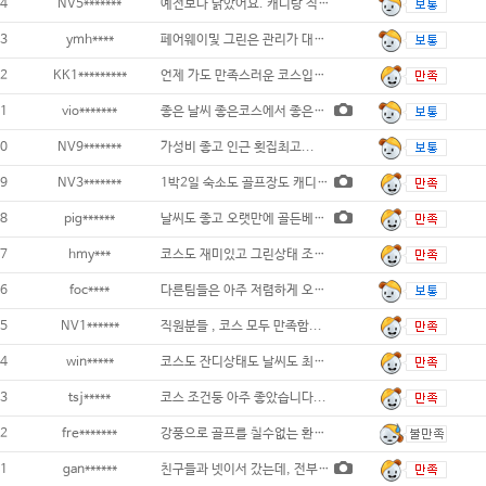
4
NV5*******
예전보다 낡았어요. 캐디랑 직원들의 친절도는
3
ymh****
페어웨이및 그린은 관리가 대부분 잘되어 있었
2
KK1*********
언제 가도 만족스러운 코스입니다. 주변 먹
1
vio*******
좋은 날씨 좋은코스에서 좋은사람들과 라운
0
NV9*******
가성비 좋고 인근 횟집최고...
9
NV3*******
1박2일 숙소도 골프장도 캐디분들도 너무 맘
8
pig******
날씨도 좋고 오랫만에 골든베이에 왔는데 라운
7
hmy***
코스도 재미있고 그린상태 조아요 숙소도 깔끔
6
foc****
다른팀들은 아주 저렴하게 오신분들도 많은데
5
NV1******
직원분들 , 코스 모두 만족함...
4
win*****
코스도 잔디상태도 날씨도 최상이였습니다...
3
tsj*****
코스 조건둥 아주 좋았습니다...
2
fre*******
강풍으로 골프를 칠수없는 환경이었는데 취
1
gan******
친구들과 넷이서 갔는데, 전부다 너무