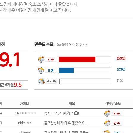
스 경치 캐디친절 숙소 조식까지 다 좋았습니다.
씨가 매우 더웠지만 재밌게 잘 치고 갑니다.
평점
만족도 분표
(총 844개 이용후기)
9.1
(593)
(236)
(15)
9.5
최근 6개월
서
아이디
제목
개인만족도
4
KK1*********
경치,코스,시설,가격
3
nkk*****
골프장상태가 매우 좋았어요 ...