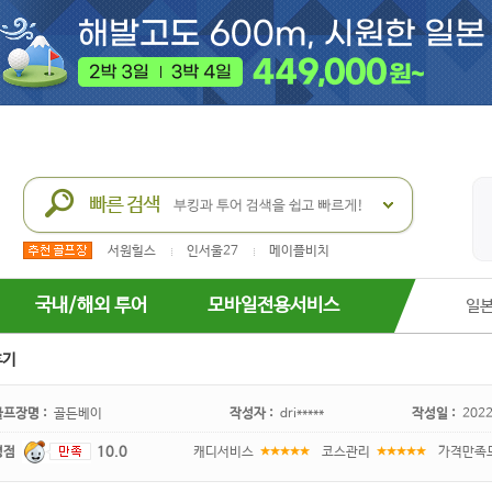
서원힐스
인서울27
메이플비치
국내/해외 투어
모바일전용서비스
일
후기
골프장명 :
골든베이
작성자 :
dri*****
작성일 :
2022
평점
10.0
캐디서비스
코스관리
가격만족