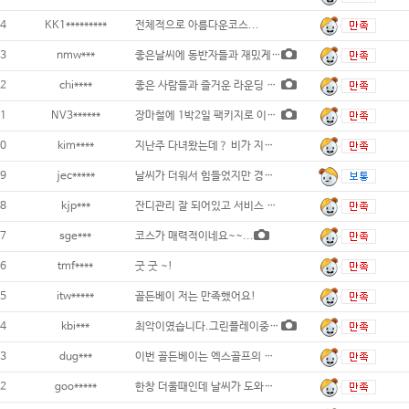
4
KK1*********
전체적으로 아름다운코스...
3
nmw***
좋은날씨에 동반자들과 재밌게치고왔습니다 골
2
chi****
좋은 사람들과 즐거운 라운딩 다녀왔습니다.
1
NV3******
장마철에 1박2일 팩키지로 이용했습니다. 이
0
kim****
지난주 다녀왔는데？ 비가 지나가는 시점에서
9
jec*****
날씨가 더워서 힘들었지만 경치도 좋고 숙소도
8
kjp***
잔디관리 잘 되어있고 서비스 좋음...
7
sge***
코스가 매력적이네요~~...
6
tmf****
굿 굿 ~!
5
itw*****
골든베이 저는 만족했어요!
4
kbi***
최악이였습니다.그린플레이중. 코스에 스프링쿨
3
dug***
이번 골든베이는 엑스골프의 신속하고 친절한
2
goo*****
한창 더울때인데 날씨가 도와줘서 너무 시원하