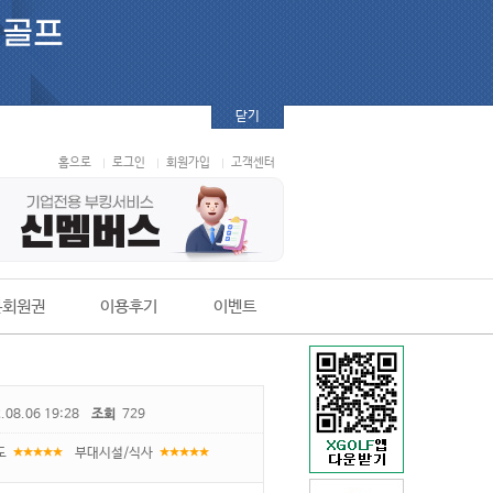
닫기
홈으로
로그인
회원가입
고객센터
본회원권
이용후기
이벤트
.08.06 19:28
조회
729
도
부대시설/식사