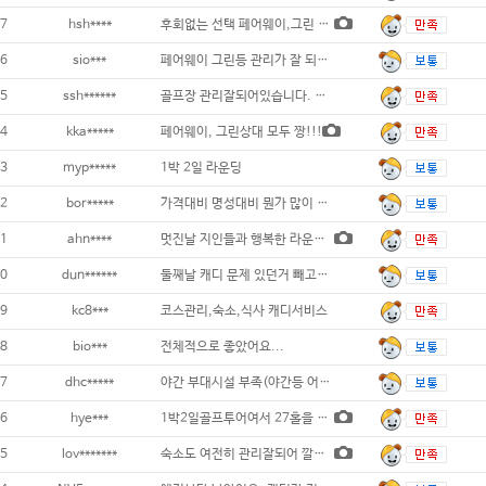
7
hsh****
후회없는 선택 페어웨이,그린 최상
6
sio***
페어웨이 그린등 관리가 잘 되어있으며 경관이
5
ssh******
골프장 관리잘되어있습니다. 그린상태도 좋습
4
kka*****
페어웨이, 그린상대 모두 짱!!!
3
myp*****
1박 2일 라운딩
2
bor*****
가격대비 명성대비 뭔가 많이 부족한 골프장
1
ahn****
멋진날 지인들과 행복한 라운딩 이었습니다.
0
dun******
둘째날 캐디 문제 있던거 빼고는 전체적으로
9
kc8***
코스관리,숙소,식사 캐디서비스
8
bio***
전체적으로 좋았어요...
7
dhc*****
야간 부대시설 부족(야간등 어둠) 단가는
6
hye***
1박2일골프투어여서 27홀을 다돌아보았습니
5
lov*******
숙소도 여전히 관리잘되어 깔끔 골프 진행도