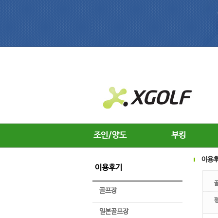
조인/양도
부킹
이용
이용후기
골프장
일본골프장