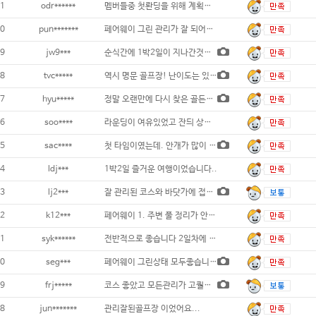
1
odr******
멤버들중 첫롼딩을 위해 계획한 골든베이 1박
0
pun*******
페어웨이 그린 관리가 잘 되어있고
9
jw9***
순식간에 1박2일이 지나간것같네요 첫날 오션
8
tvc*****
역시 명문 골프장! 난이도는 있지만 관리
7
hyu*****
정말 오랜만에 다시 찾은 골든베이마지막 기억
6
soo****
라운딩이 여유있었고 잔듸 상태등도 좋았음..
5
sac****
첫 타임이였는데. 안개가 많이 껴서 조금 불
4
ldj***
1박2일 즐거운 여행이었습니다..
3
lj2***
잘 관리된 코스와 바닷가에 접한 풍광에 즐거
2
k12***
페어웨이 1. 주변 풀 정리가 안되어 있
1
syk******
전반적으로 좋습니다 2일차에 우천으로 못
0
seg***
페어웨이 그린상태 모두좋습니다 숙소또한만족
9
frj*****
코스 좋았고 모든관리가 고퀄이였어요. 다만
8
jun*******
관리잘된골프장 이었어요...