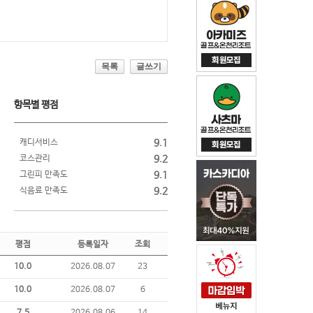
목록
글쓰기
항목별 평점
캐디서비스
9.1
코스관리
9.2
그린피 만족도
9.1
식음료 만족도
9.2
평점
등록일자
조회
10.0
2026.08.07
23
10.0
2026.08.07
6