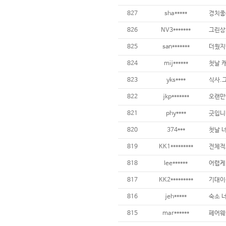
827
sha*****
826
NV3*******
825
san*******
824
mij******
823
yks****
822
jkp*******
821
phy****
820
374***
819
KK1*********
818
lee******
817
KK2*********
816
jeh*****
815
mar******