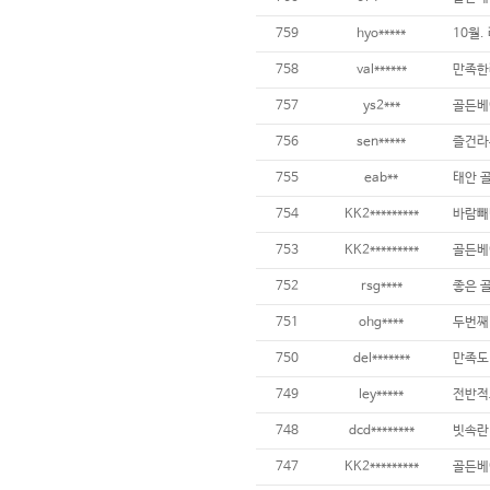
759
hyo*****
758
val******
757
ys2***
골든베
756
sen*****
즐건라
755
eab**
태안 
754
KK2*********
바람빼
753
KK2*********
골든베
752
rsg****
좋은 
751
ohg****
두번째
750
del*******
만족도
749
ley*****
전반적
748
dcd********
빗속란
747
KK2*********
골든베