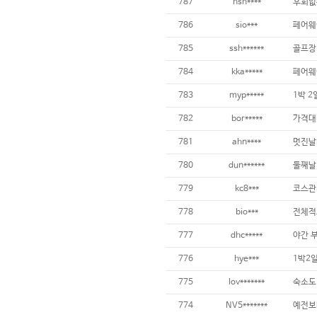
787
hsh****
786
sio***
785
ssh******
784
kka*****
페어웨이
783
myp*****
1박 2
782
bor*****
781
ahn****
780
dun******
779
kc8***
코스관
778
bio***
전체적
777
dhc*****
776
hye***
775
lov*******
774
NV5*******