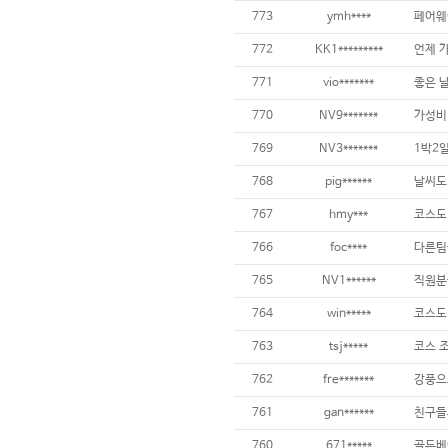
773
ymh****
772
KK1*********
771
vio*******
770
NV9*******
가성비 
769
NV3*******
768
pig******
767
hmy***
766
foc****
765
NV1******
직원분들
764
win*****
763
tsj*****
코스 조
762
fre*******
761
gan******
760
671*****
골든베