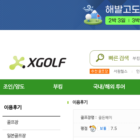
서원힐스
인
조인/양도
부킹
국내/해외 투어
이용후기
이용후기
골프장명 :
골든베이
골프장
평점
7.5
일본골프장