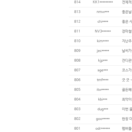
814
KK1*********
전체적
813
nmw***
812
chi****
811
NV3******
810
kim****
809
jec*****
808
kjp***
807
sge***
코스가
806
tmf****
굿 굿 
805
itw*****
골든베
804
kbi***
803
dug***
802
goo*****
801
odr******