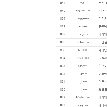
841
hyc**
코스,
840
ths********
839
vac*****
838
nov***
골든베
837
bsy****
836
sch******
835
fal******
834
rib*******
833
san*****
832
kim**
831
ljh***
830
ljh***
829
NV4*******
828
gee****