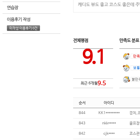
캐디도 뷰도 좋고 코스도 좋은데 
연습장
이용후기 작성
미작성 이용후기 0건
전체평점
만족도 분
9.1
9.5
최근 6개월
순서
아이디
844
KK1*********
경치,
843
nkk*****
골프장상
842
cjk****