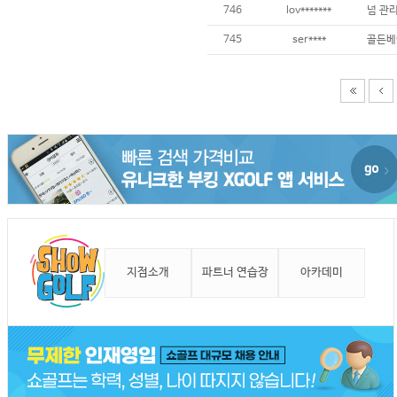
746
lov*******
745
ser****
골든베
지점소개
파트너 연습장
아카데미