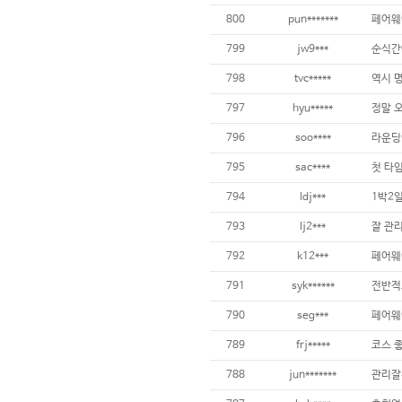
800
pun*******
799
jw9***
798
tvc*****
797
hyu*****
796
soo****
795
sac****
794
ldj***
1박2
793
lj2***
792
k12***
791
syk******
790
seg***
789
frj*****
788
jun*******
관리잘