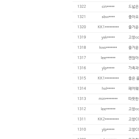
1322
cin*****
드넓은
1321
sbw****
좋아요
1320
KK1*********
즐거운
1319
ysk*****
고창cc
1318
kwo*******
즐거운
1317
lee******
괜찮아
1316
ylp*****
1315
KK1*********
좋은 
1314
hol*****
페어웨
1313
min********
따뜻한
1312
lee******
고창cc
1311
KK2*********
고창C
1310
ylp*****
고창C