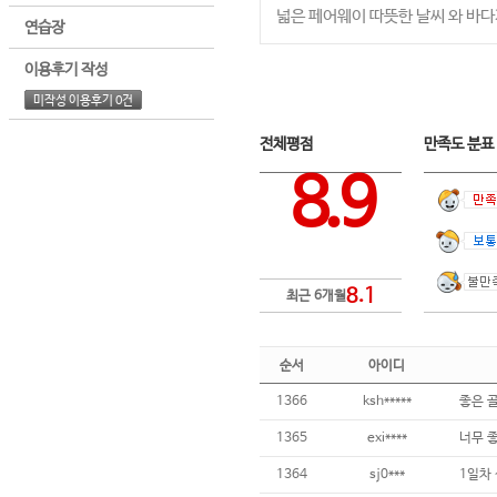
넓은 페어웨이 따뜻한 날씨 와 바다
연습장
이용후기 작성
미작성 이용후기 0건
전체평점
만족도 분
8.9
8.1
최근 6개월
순서
아이디
1366
ksh*****
좋은 
1365
exi****
1364
sj0***