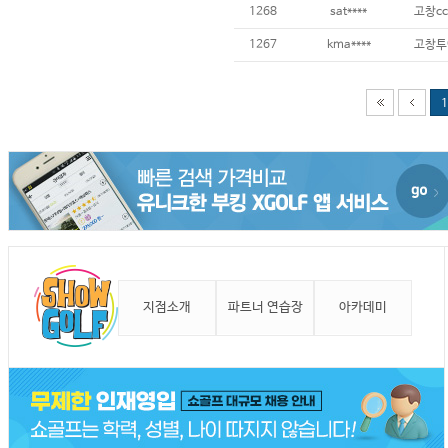
1268
sat****
고창cc
1267
kma****
고창투
1
지점소개
파트너 연습장
아카데미