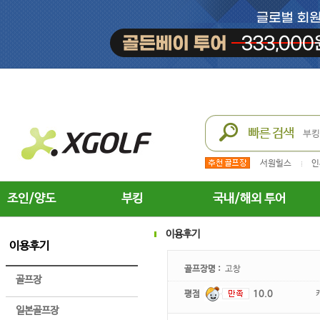
서원힐스
인
조인/양도
부킹
국내/해외 투어
이용후기
이용후기
골프장명 :
고창
골프장
평점
10.0
일본골프장