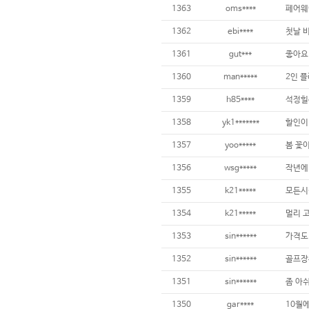
1363
oms****
1362
ebi****
1361
gut***
1360
man*****
2인 플
1359
h85****
1358
yk1*******
1357
yoo*****
1356
wsg*****
1355
k21*****
1354
k21*****
1353
sin******
1352
sin******
1351
sin******
1350
gar****