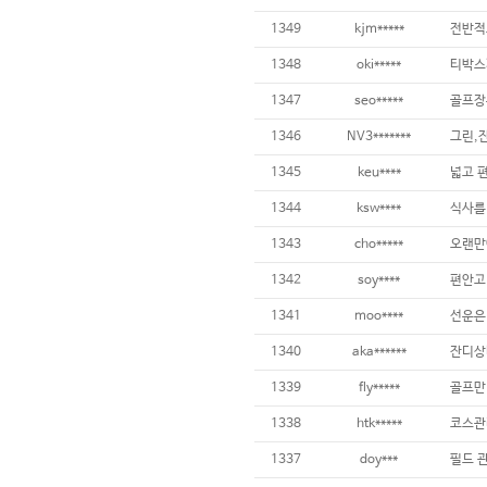
1349
kjm*****
전반적
1348
oki*****
1347
seo*****
1346
NV3*******
1345
keu****
1344
ksw****
1343
cho*****
1342
soy****
1341
moo****
1340
aka******
1339
fly*****
1338
htk*****
1337
doy***