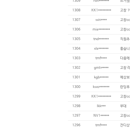
1309
roh*******
뜨거웠
1308
KK1*********
고창 1
1307
win****
고창cc
1306
mis********
고창c
1305
tnd*******
직원추
1304
xls*******
좋습니
1303
tmf****
다음에 
1302
gmh*****
고창 
1301
kgb******
예상보
1300
kwo*******
란딩후
1299
KK1*********
고창cc
1298
lkk***
부대
1297
NV1******
고창cc
1296
tmf****
잔디상