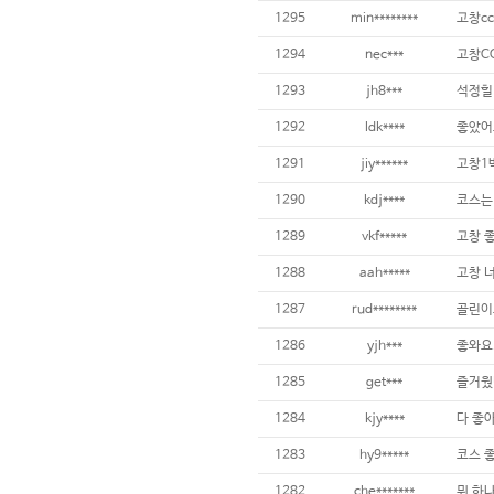
1295
min********
1294
nec***
1293
jh8***
석정힐
1292
ldk****
좋았어
1291
jiy******
고창1
1290
kdj****
1289
vkf*****
고창 
1288
aah*****
고창 
1287
rud********
골린이
1286
yjh***
좋와요.
1285
get***
1284
kjy****
다 좋
1283
hy9*****
코스 
1282
che*******
뭐 하