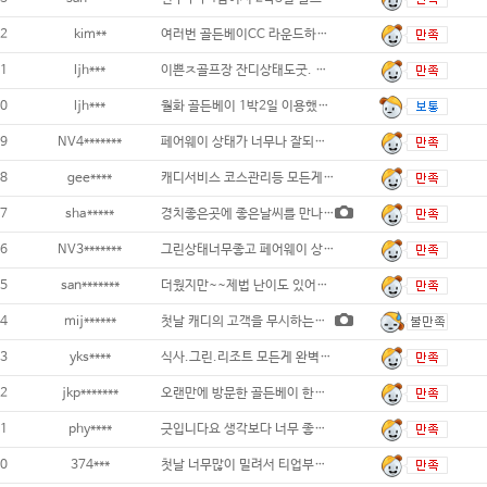
2
kim**
여러번 골든베이CC 라운드하였지만 페어웨이&
1
ljh***
이쁜ㅈ골프장 잔디상태도굿. 그린에 디봇수리는
0
ljh***
월화 골든베이 1박2일 이용했어요. 덥고습했
9
NV4*******
페어웨이 상태가 너무나 잘되있스니다 뷰도 정
8
gee****
캐디서비스 코스관리등 모든게 상위입니다.
7
sha*****
경치좋은곳에 좋은날씨를 만나 내 점수 빼고
6
NV3*******
그린상태너무좋고 페어웨이 상태좋고 캐디분
5
san*******
더웠지만~~제법 난이도 있어서 동반자들 만족
4
mij******
첫날 캐디의 고객을 무시하는듯한 말투 때문에
3
yks****
식사.그린.리조트 모든게 완벽했어요...
2
jkp*******
오랜만에 방문한 골든베이 한화가 넘긴 후
1
phy****
긋입니다요 생각보다 너무 좋아서 더 좋았던거
0
374***
첫날 너무많이 밀려서 티업부터 마치는데까지