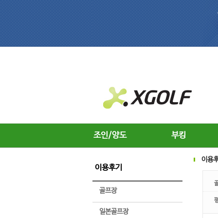
조인/양도
부킹
이용
이용후기
골프장
일본골프장