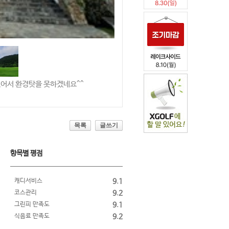
있어서 환경탓을 못하겠네요^^
목록
글쓰기
항목별 평점
캐디서비스
9.1
코스관리
9.2
그린피 만족도
9.1
식음료 만족도
9.2