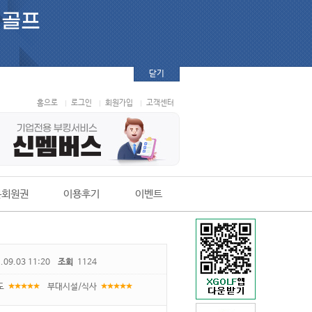
닫기
홈으로
로그인
회원가입
고객센터
본회원권
이용후기
이벤트
.09.03 11:20
조회
1124
도
부대시설/식사