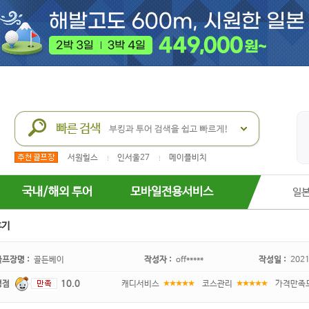
서원힐스
인서울27
메이플비치
국내/해외 투어
모바일전용서비스
일
후기
골프장명 :
골든베이
작성자 :
off*****
작성일 :
2021
평점
10.0
캐디서비스
코스관리
가격만족