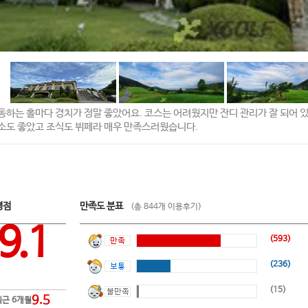
동하는 홀마다 경치가 정말 좋았어요. 코스는 어려웠지만 잔디 관리가 잘 되어 
소도 좋았고 조식도 뷔페라 매우 만족스러웠습니다.
평점
만족도 분표
(총 844개 이용후기)
9.1
(593)
(236)
(15)
9.5
최근 6개월