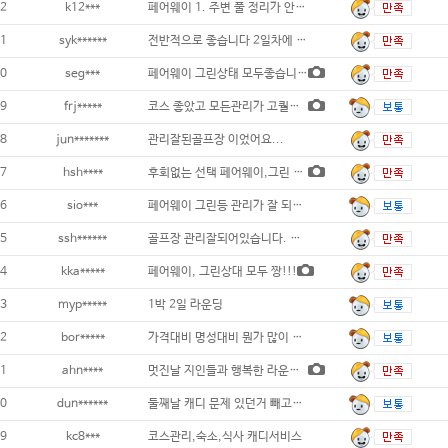
2
k12***
페어웨이 1. 주변 풀 정리가 안되어 있
1
syk******
전반적으로 좋습니다 2일차에 우천으로 못
0
seg***
페어웨이 그린상태 모두좋습니다 숙소또한만족
9
frj*****
코스 좋았고 모든관리가 고퀄이였어요. 다만
8
jun*******
관리잘된골프장 이었어요...
7
hsh****
후회없는 선택 페어웨이,그린 최상
6
sio***
페어웨이 그린등 관리가 잘 되어있으며 경관이
5
ssh******
골프장 관리잘되어있습니다. 그린상태도 좋습
4
kka*****
페어웨이, 그린상대 모두 짱!!!
3
myp*****
1박 2일 라운딩
2
bor*****
가격대비 명성대비 뭔가 많이 부족한 골프장
1
ahn****
멋진날 지인들과 행복한 라운딩 이었습니다.
0
dun******
둘째날 캐디 문제 있던거 빼고는 전체적으로
9
kc8***
코스관리,숙소,식사 캐디서비스