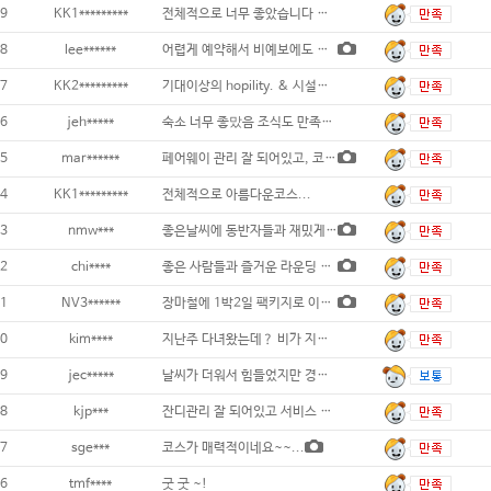
9
KK1*********
전체적으로 너무 좋았습니다 네번쩨 패키지 방
8
lee******
어렵게 예약해서 비예보에도 불구하고 강행했는
7
KK2*********
기대이상의 hopility. & 시설들 넘
6
jeh*****
숙소 너무 좋맜음 조식도 만족도 좋음 1
5
mar******
페어웨이 관리 잘 되어있고, 코스 재
4
KK1*********
전체적으로 아름다운코스...
3
nmw***
좋은날씨에 동반자들과 재밌게치고왔습니다 골
2
chi****
좋은 사람들과 즐거운 라운딩 다녀왔습니다.
1
NV3******
장마철에 1박2일 팩키지로 이용했습니다. 이
0
kim****
지난주 다녀왔는데？ 비가 지나가는 시점에서
9
jec*****
날씨가 더워서 힘들었지만 경치도 좋고 숙소도
8
kjp***
잔디관리 잘 되어있고 서비스 좋음...
7
sge***
코스가 매력적이네요~~...
6
tmf****
굿 굿 ~!