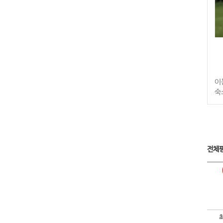
이
숙
전체