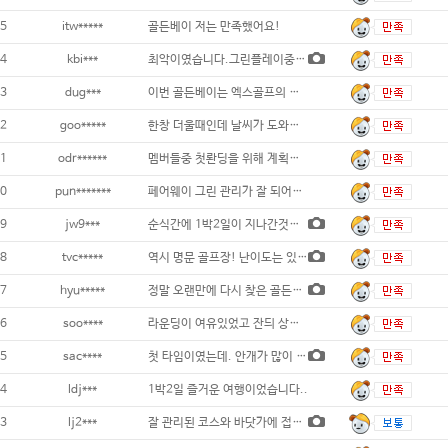
5
itw*****
골든베이 저는 만족했어요!
4
kbi***
최악이였습니다.그린플레이중. 코스에 스프링쿨
3
dug***
이번 골든베이는 엑스골프의 신속하고 친절한
2
goo*****
한창 더울때인데 날씨가 도와줘서 너무 시원하
1
odr******
멤버들중 첫롼딩을 위해 계획한 골든베이 1박
0
pun*******
페어웨이 그린 관리가 잘 되어있고
9
jw9***
순식간에 1박2일이 지나간것같네요 첫날 오션
8
tvc*****
역시 명문 골프장! 난이도는 있지만 관리
7
hyu*****
정말 오랜만에 다시 찾은 골든베이마지막 기억
6
soo****
라운딩이 여유있었고 잔듸 상태등도 좋았음..
5
sac****
첫 타임이였는데. 안개가 많이 껴서 조금 불
4
ldj***
1박2일 즐거운 여행이었습니다..
3
lj2***
잘 관리된 코스와 바닷가에 접한 풍광에 즐거