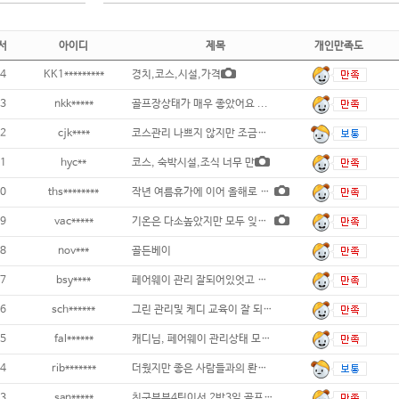
서
아이디
제목
개인만족도
4
KK1*********
경치,코스,시설,가격
3
nkk*****
골프장상태가 매우 좋았어요 ...
2
cjk****
코스관리 나쁘지 않지만 조금좁은 느낌이 들
1
hyc**
코스, 숙박시설,조식 너무 만
0
ths********
작년 여름휴가에 이어 올해로 2번째 방문했
9
vac*****
기온은 다소높았지만 모두 잊을만큼 페어웨이와
8
nov***
골든베이
7
bsy****
페어웨이 관리 잘되어있엇고 밸리 마운틴코스
6
sch******
그린 관리및 케디 교육이 잘 되어있어서
5
fal******
캐디님, 페어웨이 관리상태 모두 대만
4
rib*******
더웠지만 좋은 사람들과의 롼딩이었어요
3
san*****
친구부부4팀이서 2박3일 골프여행은 좋